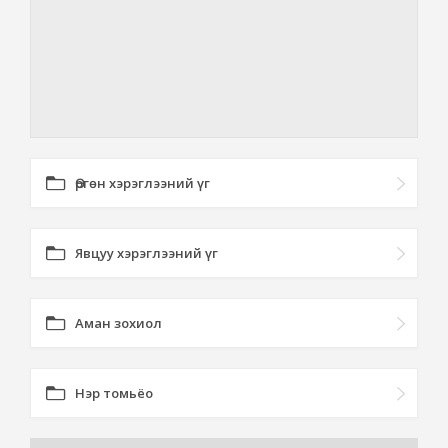
Өргөн хэрэглээний үг
Явцуу хэрэглээний үг
Аман зохиол
Нэр томьёо