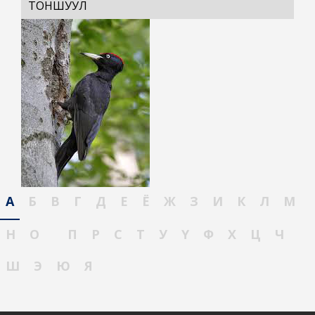
ТОНШУУЛ
А
Б
В
Г
Д
Е
Ё
Ж
З
И
К
Л
М
Н
О
П
Р
С
Т
У
Ү
Ф
Х
Ц
Ч
Ш
Э
Ю
Я