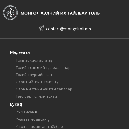
contact@mongoltoli.mn
Мэдээлэл
Толь зохиох арга зүй
Толийн сан үсгийн дарааллаар
Толийн зургийн сан
Олон нийтийн нэмсэн үг
Олон нийтийн нэмсэн тайлбар
Тайлбар толийн тухай
Бусад
Их хайсан үг
Үнэлгээ их авсан үг
Үнэлгээ их авсан тайлбар