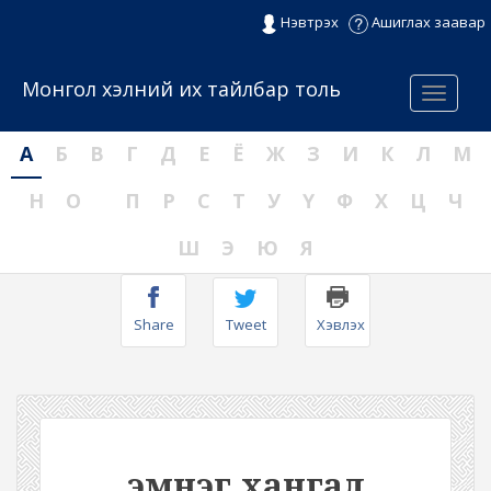
Нэвтрэх
Ашиглах заавар
Монгол хэлний их тайлбар толь
Menu
А
Б
В
Г
Д
Е
Ё
Ж
З
И
К
Л
М
Н
О
П
Р
С
Т
У
Ү
Ф
Х
Ц
Ч
Ш
Э
Ю
Я
Share
Tweet
Хэвлэх
эмнэг хангал