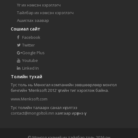
Үг их нэмсэн хэрэглэгч
Тайлбар их нэмсэн хэрэглэгч
Ашиглах заавар
Сошиал сайт
Facebook
Twitter
Google Plus
Youtube
Linked In
Толийн тухай
Тус толь нь Мөнхгал компанийн зөвшөөрлөөр монгол
бичгийн 'Menksoft 2012' үсгийн тиг хэрэглэж байна.
www.Menksoft.com
Тус толийн талаарх санал хүсэлтээ
contact@mongoltoli.mn
хаягаар ирүүлнэ үү.
© Монгол хэлний их тайлбар толь 2016 он