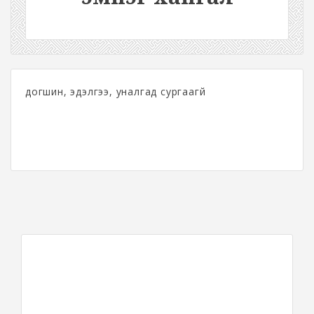
догшин, эдэлгээ, уналгад сургаагүй