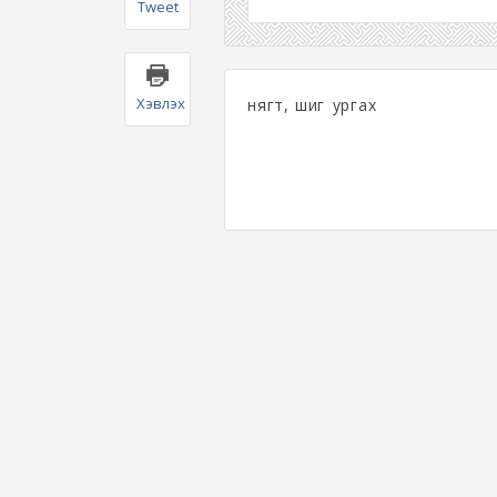
Tweet
Хэвлэх
нягт, шигүү ургах