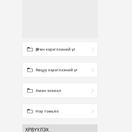
Өргөн хэрэглээний үг
Явцуу хэрэглээний үг
Аман зохиол
Нэр томьёо
ХӨРВҮҮЛЭХ