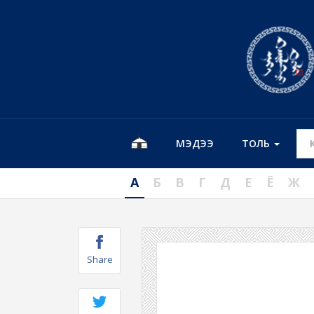
МЭДЭЭ
ТОЛЬ
А
Б
В
Г
Д
Е
Ё
Ж
Share