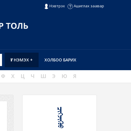
Нэвтрэх
Ашиглах заавар
ҮГ НЭМЭХ +
ХОЛБОО БАРИХ
Ф
Х
Ц
Ч
Ш
Э
Ю
Я
ᠴᠢᠭᠵᠢᠭᠦᠦ ᠤᠷᠭᠤᠬᠤ