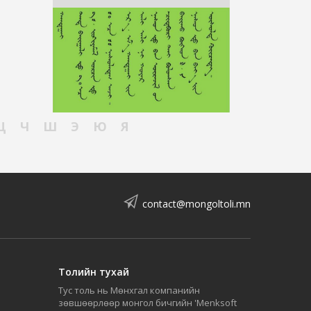
Ц
Ч
Ш
Э
Ю
Я
contact@mongoltoli.mn
Толийн тухай
Тус толь нь Мөнхгал компанийн
зөвшөөрлөөр монгол бичгийн 'Menksoft