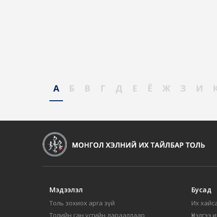
А
Б
В
Г
Д
Е
Ё
Ж
З
И
Мэдээлэл
Бусад
Толь зохиох арга зүй
Их хайса
Толийн сан үсгийн дарааллаар
Үнэлгээ 