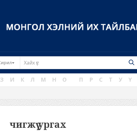
Toggle Dropdown
Кирил
З
И
К
Л
М
Н
О
П
Р
С
Т
У
Ү
чигжүү ургах