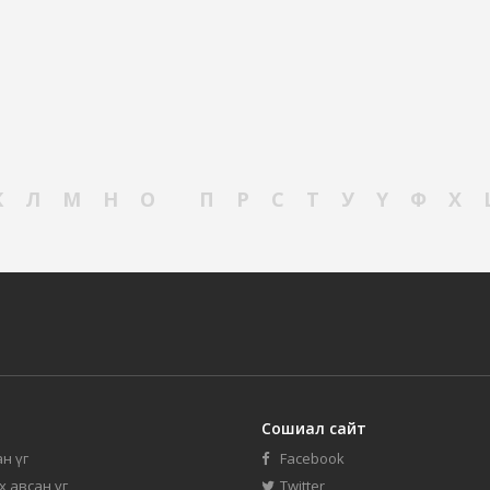
К
Л
М
Н
О
П
Р
С
Т
У
Ү
Ф
Х
Сошиал сайт
н үг
Facebook
их авсан үг
Twitter