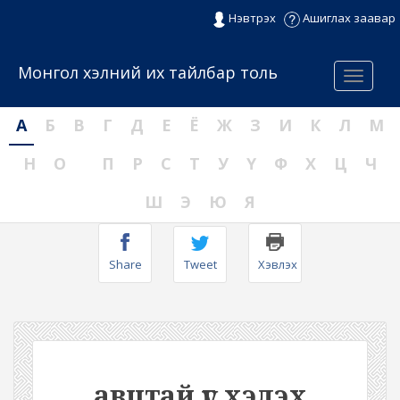
Нэвтрэх
Ашиглах заавар
Монгол хэлний их тайлбар толь
Menu
А
Б
В
Г
Д
Е
Ё
Ж
З
И
К
Л
М
Н
О
П
Р
С
Т
У
Ү
Ф
Х
Ц
Ч
Ш
Э
Ю
Я
Share
Tweet
Хэвлэх
авцтай үг хэлэх