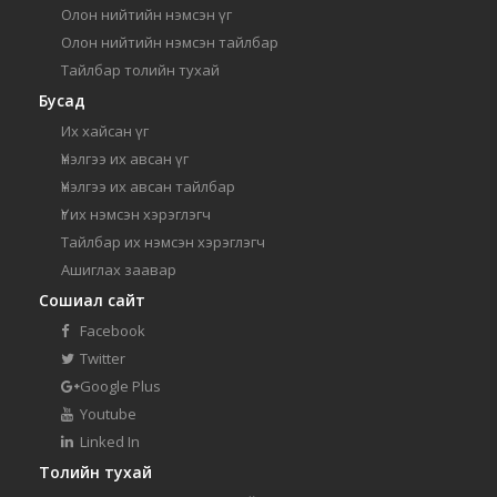
Олон нийтийн нэмсэн үг
Олон нийтийн нэмсэн тайлбар
Тайлбар толийн тухай
Бусад
Их хайсан үг
Үнэлгээ их авсан үг
Үнэлгээ их авсан тайлбар
Үг их нэмсэн хэрэглэгч
Тайлбар их нэмсэн хэрэглэгч
Ашиглах заавар
Сошиал сайт
Facebook
Twitter
Google Plus
Youtube
Linked In
Толийн тухай