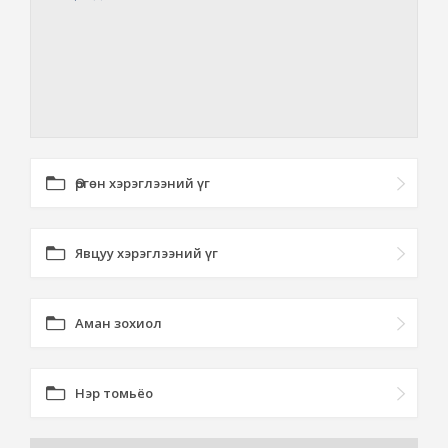
Өргөн хэрэглээний үг
Явцуу хэрэглээний үг
Аман зохиол
Нэр томьёо