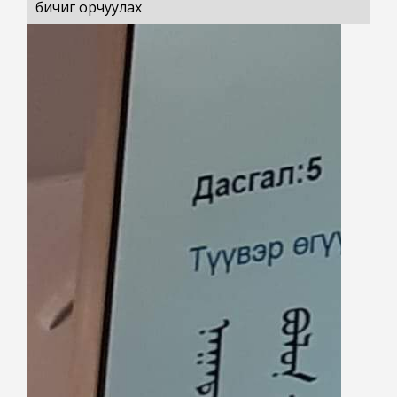
бичиг орчуулах