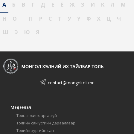
А
Б
В
Г
Д
Е
Ё
Ж
З
И
К
Л
М
Н
О
П
Р
С
Т
У
Ү
Ф
Х
Ц
Ч
Ш
Э
Ю
Я
contact@mongoltoli.mn
Мэдээлэл
Толь зохиох арга зүй
Толийн сан үсгийн дарааллаар
Толийн зургийн сан