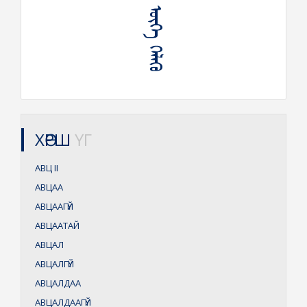
ᠠᠪᠴᠠᠲᠠᠢ ᠦᠭᠡ ᠬᠡᠯᠡᠬᠦ
ХӨРШ
ҮГ
АВЦ
II
АВЦАА
АВЦААГҮЙ
АВЦААТАЙ
АВЦАЛ
АВЦАЛГҮЙ
АВЦАЛДАА
АВЦАЛДААГҮЙ