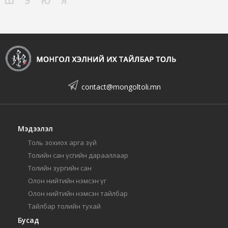
Ш
Э
Ю
Я
contact@mongoltoli.mn
Мэдээлэл
Толь зохиох арга зүй
Толийн сан үсгийн дарааллаар
Толийн зургийн сан
Олон нийтийн нэмсэн үг
Олон нийтийн нэмсэн тайлбар
Тайлбар толийн тухай
Бусад