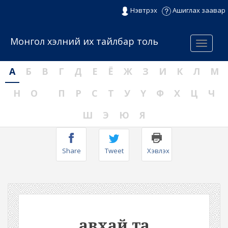
Нэвтрэх
Ашиглах заавар
Монгол хэлний их тайлбар толь
Menu
А
Б
В
Г
Д
Е
Ё
Ж
З
И
К
Л
М
Н
О
П
Р
С
Т
У
Ү
Ф
Х
Ц
Ч
Ш
Э
Ю
Я
Share
Tweet
Хэвлэх
авхай та