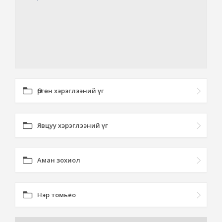
Өргөн хэрэглээний үг
Явцуу хэрэглээний үг
Аман зохиол
Нэр томьёо