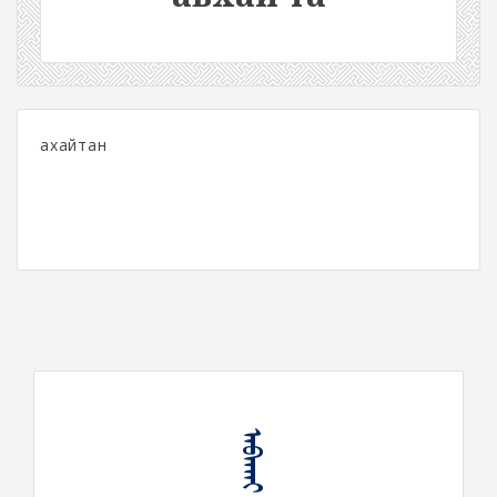
ахайтан
ᠠᠪᠠᠬᠠᠢ ᠲᠠ