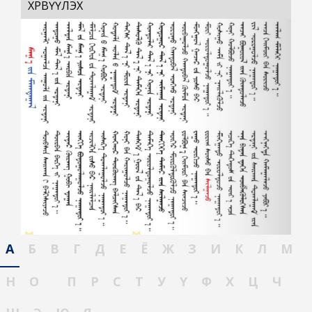
ХӨРВҮҮЛЭХ
А
Б
В
Г
Д
Е
Ё
Ж
З
И
К
Л
М
Н
О
П
Р
С
Т
У
Ү
Ф
Х
Ц
Ч