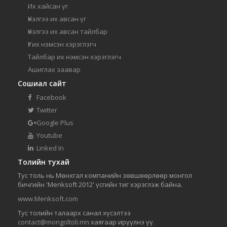
Их хайсан үг
Үнэлгээ их авсан үг
Үнэлгээ их авсан тайлбар
Үг их нэмсэн хэрэглэгч
Тайлбар их нэмсэн хэрэглэгч
Ашиглах заавар
Сошиал сайт
Facebook
Twitter
Google Plus
Youtube
Linked In
Толийн тухай
Тус толь нь Мөнхгал компанийн зөвшөөрлөөр монгол
бичгийн 'Menksoft 2012' үсгийн тиг хэрэглэж байна.
www.Menksoft.com
Тус толийн талаарх санал хүсэлтээ
contact@mongoltoli.mn
хаягаар ирүүлнэ үү.