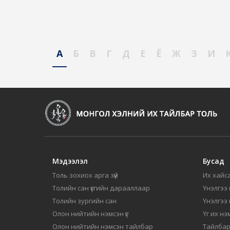
А
Б
В
Г
Д
Е
Ё
Ж
З
И
Мэдээлэл
Бусад
Толь зохиох арга зүй
Их хайса
Толийн сан үсгийн дарааллаар
Үнэлгээ 
Толийн зургийн сан
Үнэлгээ
Олон нийтийн нэмсэн үг
Үг их нэ
Олон нийтийн нэмсэн тайлбар
Тайлбар