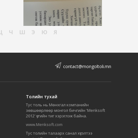
Ц
Ч
Ш
Э
Ю
Я
contact@mongoltoli.mn
Толийн тухай
Тус толь нь Мөнхгал компанийн
зөвшөөрлөөр монгол бичгийн 'Menksoft
2012' үсгийн тиг хэрэглэж байна.
www.Menksoft.com
Тус толийн талаарх санал хүсэлтээ