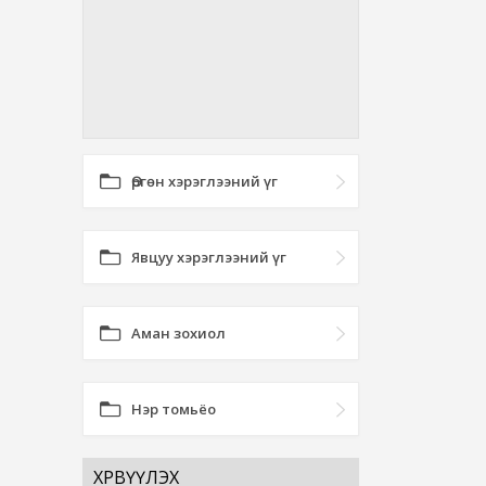
Өргөн хэрэглээний үг
Явцуу хэрэглээний үг
Аман зохиол
Нэр томьёо
ХӨРВҮҮЛЭХ