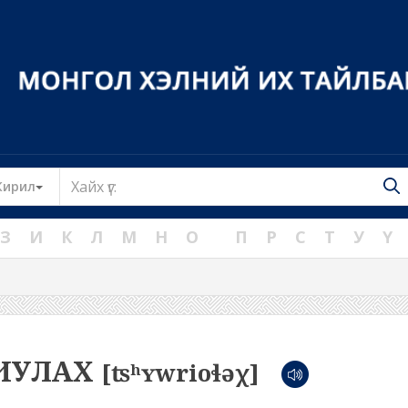
Toggle Dropdown
Кирил
З
И
К
Л
М
Н
О
П
Р
С
Т
У
Ү
ИУЛАХ
[ʦʰʏwrioɬəχ]