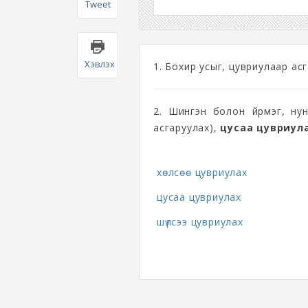
Tweet
Хэвлэх
1. Бохир усыг, цувриулаар асг
2. Шингэн болон үйрмэг, нун
асгаруулах),
цусаа цувриул
хөлсөө цувриулах
цусаа цувриулах
шүлсээ цувриулах