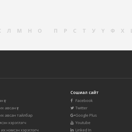
К
Л
М
Н
О
П
Р
С
Т
У
Ү
Ф
Х
Сошиал сайт
н үг
Facebook
их авсан үг
Twitter
 их авсан тайлбар
Google Plus
мсэн хэрэглэгч
Youtube
 их нэмсэн хэрэглэгч
Linked In