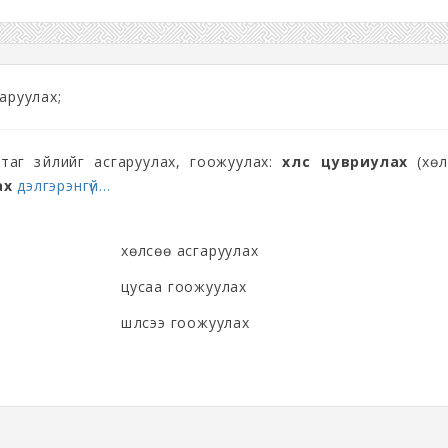
аруулах;
таг зүйлийг асгаруулах, гоожуулах:
хөлсөө цувриулах
(хөл
ах
дэлгэрэнгүй...
хөлсөө асгаруулах
цусаа гоожуулах
шүлсээ гоожуулах