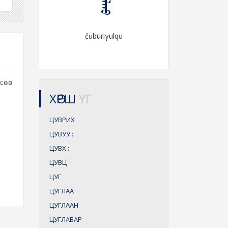
čuburiγulqu
сөө
ХӨРШ
ҮГ
ЦУВРИХ
ЦУВУУ
:
ЦУВХ
:
ЦУВЦ
ЦУГ
ЦУГЛАА
ЦУГЛААН
ЦУГЛАВАР