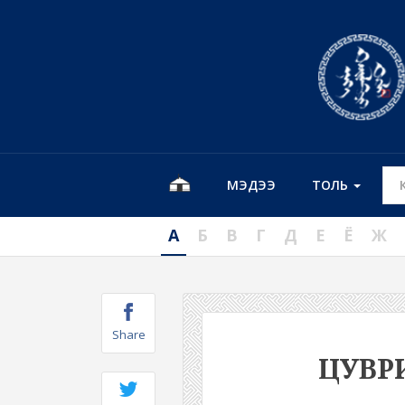
МЭДЭЭ
ТОЛЬ
А
Б
В
Г
Д
Е
Ё
Ж
Share
ЦУВР