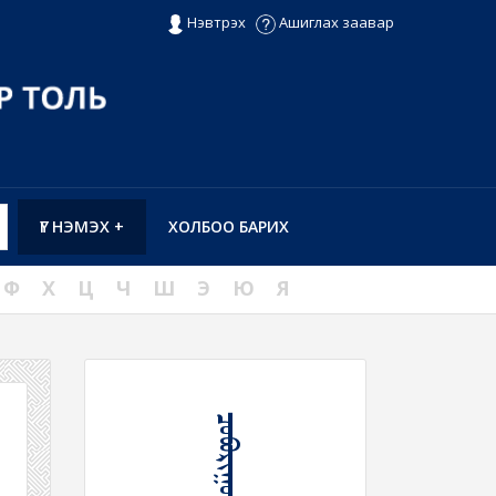
Нэвтрэх
Ашиглах заавар
ҮГ НЭМЭХ +
ХОЛБОО БАРИХ
Ф
Х
Ц
Ч
Ш
Э
Ю
Я
ᠴᠤᠪᠤᠷᠢᠭᠤᠯᠬᠤ