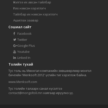
Үнэлгээ их авсан тайлбар
Үг их нэмсэн хэрэглэгч
Тайлбар их нэмсэн хэрэглэгч
Ашиглах заавар
Сошиал сайт
Facebook
Twitter
Google Plus
Youtube
Linked In
Толийн тухай
Тус толь нь Мөнхгал компанийн зөвшөөрлөөр монгол
бичгийн 'Menksoft 2012' үсгийн тиг хэрэглэж байна.
www.Menksoft.com
Тус толийн талаарх санал хүсэлтээ
contact@mongoltoli.mn
хаягаар ирүүлнэ үү.