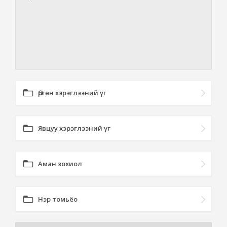
Өргөн хэрэглээний үг
Явцуу хэрэглээний үг
Аман зохиол
Нэр томьёо