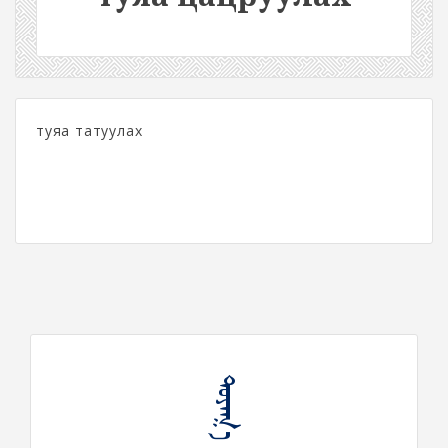
туяа татуулах