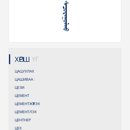
ᠲᠤᠶᠠᠭ᠎ᠠ ᠰᠠᠴᠤᠷᠠᠭᠤᠯᠬᠤ
ХӨРШ
ҮГ
ЦАЦУУЛАХ
ЦАШИВАА
:
ЦЕЗИ
ЦЕМЕНТ
ЦЕМЕНТЖҮҮЛЭХ
ЦЕМЕНТЛЭХ
ЦЕНТНЕР
ЦЕХ