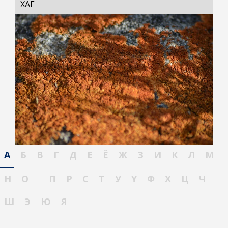
ХАГ
А
Б
В
Г
Д
Е
Ё
Ж
З
И
К
Л
М
Н
О
П
Р
С
Т
У
Ү
Ф
Х
Ц
Ч
Ш
Э
Ю
Я