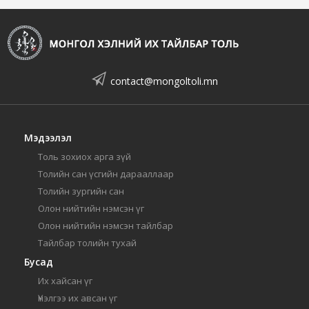
contact@mongoltoli.mn
Мэдээлэл
Толь зохиох арга зүй
Толийн сан үсгийн дарааллаар
Толийн зургийн сан
Олон нийтийн нэмсэн үг
Олон нийтийн нэмсэн тайлбар
Тайлбар толийн тухай
Бусад
Их хайсан үг
Үнэлгээ их авсан үг