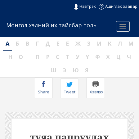
Нэвтрэх
Ашиглах заавар
Монгол хэлний их тайлбар толь
Menu
А
Б
В
Г
Д
Е
Ё
Ж
З
И
К
Л
М
Н
О
П
Р
С
Т
У
Ү
Ф
Х
Ц
Ч
Ш
Э
Ю
Я
Share
Tweet
Хэвлэх
туяа цацруулах