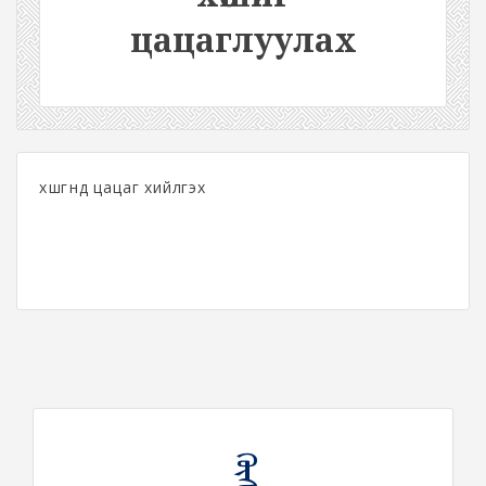
цацаглуулах
хөшгөнд цацаг хийлгэх