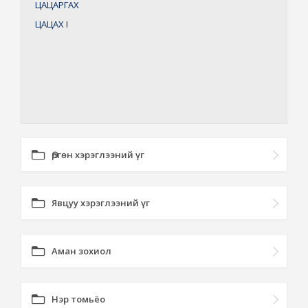
ЦАЦАРГАХ
ЦАЦАХ
I
Өргөн хэрэглээний үг
Явцуу хэрэглээний үг
Аман зохиол
Нэр томьёо