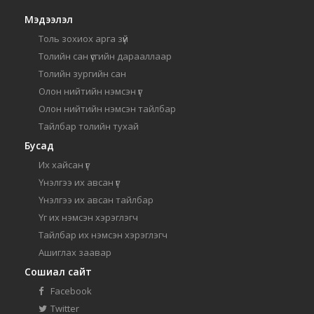
Мэдээлэл
Толь зохиох арга зүй
Толийн сан үсгийн дарааллаар
Толийн зургийн сан
Олон нийтийн нэмсэн үг
Олон нийтийн нэмсэн тайлбар
Тайлбар толийн тухай
Бусад
Их хайсан үг
Үнэлгээ их авсан үг
Үнэлгээ их авсан тайлбар
Үг их нэмсэн хэрэглэгч
Тайлбар их нэмсэн хэрэглэгч
Ашиглах заавар
Сошиал сайт
Facebook
Twitter