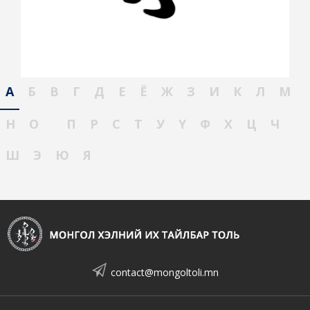
А
Б
В
Г
Д
Е
Ё
Ж
З
И
К
Л
М
Н
О
П
Р
С
Т
У
Ү
Ф
Х
Ц
Ч
Ш
Э
Ю
Я
contact@mongoltoli.mn