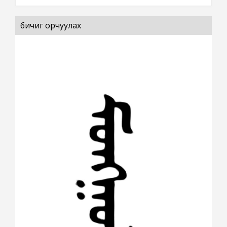
бичиг орчуулах