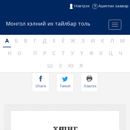
Нэвтрэх
Ашиглах заавар
Монгол хэлний их тайлбар толь
Menu
А
Б
В
Г
Д
Е
Ё
Ж
З
И
К
Л
М
Н
О
П
Р
С
Т
У
Ү
Ф
Х
Ц
Ч
Ш
Э
Ю
Я
Share
Tweet
Хэвлэх
хөшиг