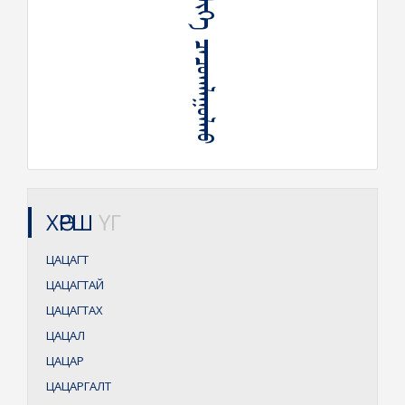
ᠬᠥᠰᠢᠭᠡ ᠴᠠᠴᠤᠭᠯᠠᠭᠤᠯᠬᠤ
ХӨРШ
ҮГ
ЦАЦАГТ
ЦАЦАГТАЙ
ЦАЦАГТАХ
ЦАЦАЛ
ЦАЦАР
ЦАЦАРГАЛТ