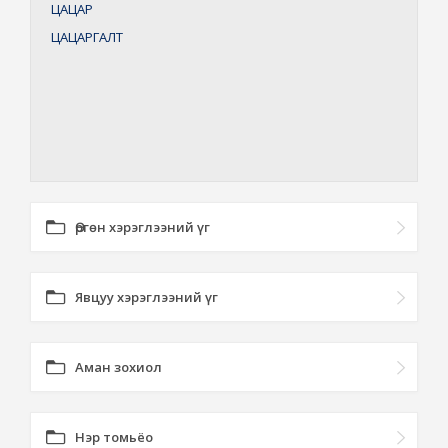
ЦАЦАР
ЦАЦАРГАЛТ
Өргөн хэрэглээний үг
Явцуу хэрэглээний үг
Аман зохиол
Нэр томьёо