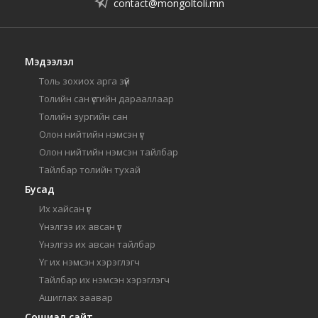
contact@mongoltoli.mn
Мэдээлэл
Толь зохиох арга зүй
Толийн сан үсгийн дарааллаар
Толийн зургийн сан
Олон нийтийн нэмсэн үг
Олон нийтийн нэмсэн тайлбар
Тайлбар толийн тухай
Бусад
Их хайсан үг
Үнэлгээ их авсан үг
Үнэлгээ их авсан тайлбар
Үг их нэмсэн хэрэглэгч
Тайлбар их нэмсэн хэрэглэгч
Ашиглах заавар
Сошиал сайт