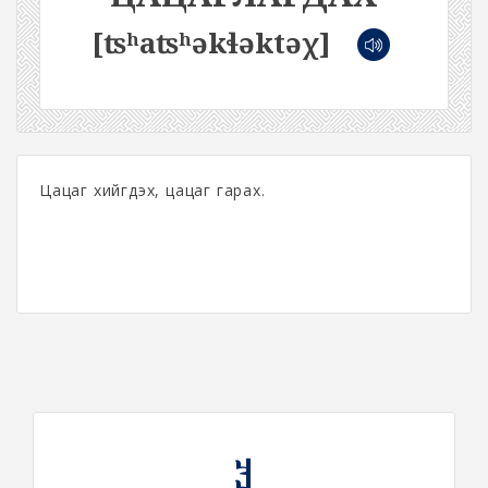
[ʦʰaʦʰəkɬəktəχ]
Цацаг хийгдэх, цацаг гарах.