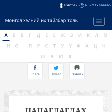
Нэвтрэх
Ашиглах заавар
Монгол хэлний их тайлбар толь
Menu
А
Б
В
Г
Д
Е
Ё
Ж
З
И
К
Л
М
Н
О
П
Р
С
Т
У
Ү
Ф
Х
Ц
Ч
Ш
Э
Ю
Я
Share
Tweet
Хэвлэх
ЦАЦАГЛАГДАХ