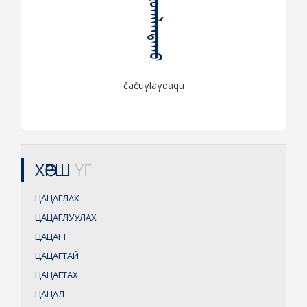
ᠴᠠᠴᠤᠭᠯᠠᠭᠳᠠᠬᠤ
čačuγlaγdaqu
ХӨРШ
ҮГ
ЦАЦАГЛАХ
ЦАЦАГЛУУЛАХ
ЦАЦАГТ
ЦАЦАГТАЙ
ЦАЦАГТАХ
ЦАЦАЛ