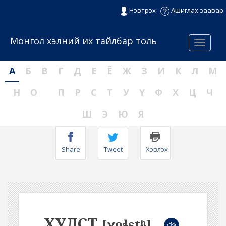
Нэвтрэх
Ашиглах заавар
Монгол хэлний их тайлбар толь
Menu
А
Б
В
Г
Д
Е
Ё
Ж
З
И
К
Л
М
Н
О
П
Р
С
Т
У
Ү
Ф
Х
Ц
Ч
Ш
Э
Ю
Я
Share
Tweet
Хэвлэх
ХУЛСТ
[χoɬstʰ]