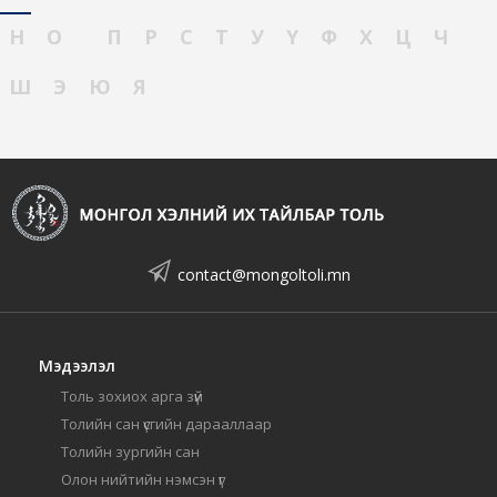
Н
О
П
Р
С
Т
У
Ү
Ф
Х
Ц
Ч
Ш
Э
Ю
Я
contact@mongoltoli.mn
Мэдээлэл
Толь зохиох арга зүй
Толийн сан үсгийн дарааллаар
Толийн зургийн сан
Олон нийтийн нэмсэн үг