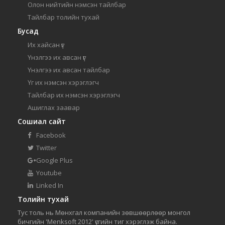
Олон нийтийн нэмсэн тайлбар
Тайлбар толийн тухай
Бусад
Их хайсан үг
Үнэлгээ их авсан үг
Үнэлгээ их авсан тайлбар
Үг их нэмсэн хэрэглэгч
Тайлбар их нэмсэн хэрэглэгч
Ашиглах заавар
Сошиал сайт
Facebook
Twitter
Google Plus
Youtube
Linked In
Толийн тухай
Тус толь нь Мөнхгал компанийн зөвшөөрлөөр монгол
бичгийн 'Menksoft 2012' үсгийн тиг хэрэглэж байна.