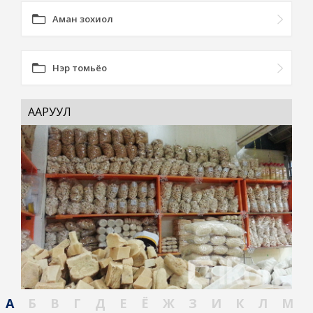
Аман зохиол
Нэр томьёо
ААРУУЛ
А
Б
В
Г
Д
Е
Ё
Ж
З
И
К
Л
М