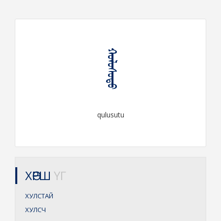
ᠬᠤᠯᠤᠰᠤᠲᠤ
qulusutu
ХӨРШ
ҮГ
ХУЛСТАЙ
ХУЛСЧ