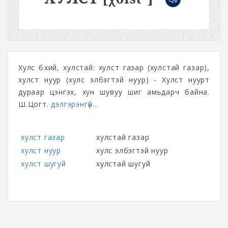
Хулс бүхий, хулстай: хулст газар (хулстай газар),
хулст нуур (хулс элбэгтэй нуур) - Хулст нуурт
дураар цэнгэх, хун шувуу шиг амьдарч байна.
Ш.Цогт.
дэлгэрэнгүй...
хулст газар
хулстай газар
хулст нуур
хулс элбэгтэй нуур
хулст шугуй
хулстай шугуй