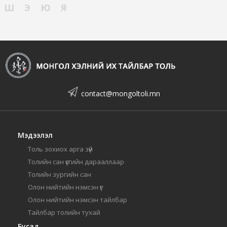
Ш
Э
Ю
Я
contact@mongoltoli.mn
Мэдээлэл
Толь зохиох арга зүй
Толийн сан үсгийн дарааллаар
Толийн зургийн сан
Олон нийтийн нэмсэн үг
Олон нийтийн нэмсэн тайлбар
Тайлбар толийн тухай
Бусад