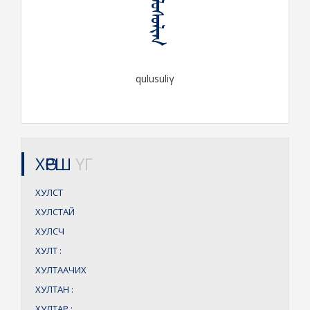
ᠬᠤᠯᠤᠰᠤᠯᠢᠭ
qulusuliγ
ХӨРШ
ҮГ
ХУЛСТ
ХУЛСТАЙ
ХУЛСЧ
ХУЛТ
:
ХУЛТААЧИХ
ХУЛТАН
:
ХУЛТАР
: