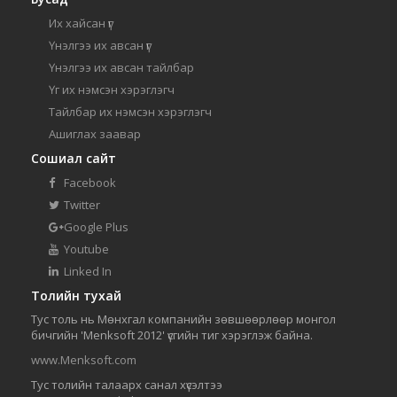
Их хайсан үг
Үнэлгээ их авсан үг
Үнэлгээ их авсан тайлбар
Үг их нэмсэн хэрэглэгч
Тайлбар их нэмсэн хэрэглэгч
Ашиглах заавар
Сошиал сайт
Facebook
Twitter
Google Plus
Youtube
Linked In
Толийн тухай
Тус толь нь Мөнхгал компанийн зөвшөөрлөөр монгол
бичгийн 'Menksoft 2012' үсгийн тиг хэрэглэж байна.
www.Menksoft.com
Тус толийн талаарх санал хүсэлтээ