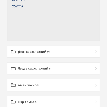
ХУЛТГА
:
Өргөн хэрэглээний үг
Явцуу хэрэглээний үг
Аман зохиол
Нэр томьёо