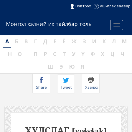
Нэвтрэх
Ашиглах заавар
Монгол хэлний их тайлбар толь
Menu
А
Б
В
Г
Д
Е
Ё
Ж
З
И
К
Л
М
Н
О
П
Р
С
Т
У
Ү
Ф
Х
Ц
Ч
Ш
Э
Ю
Я
Share
Tweet
Хэвлэх
ХУЛСЛАГ
[χoɬsɬək]