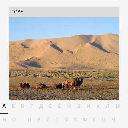
ГОВЬ
А
Б
В
Г
Д
Е
Ё
Ж
З
И
К
Л
М
Н
О
П
Р
С
Т
У
Ү
Ф
Х
Ц
Ч