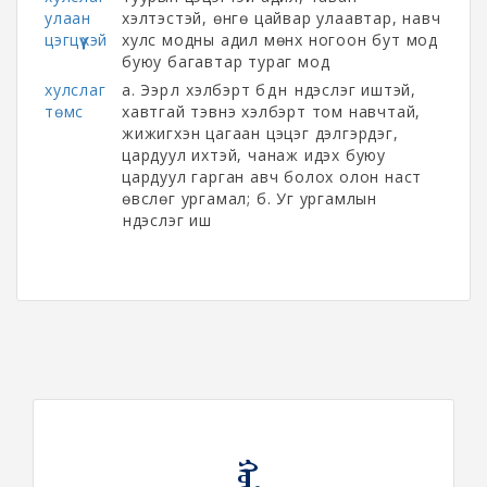
улаан
хэлтэстэй, өнгө цайвар улаавтар, навч
цэгцүүхэй
хулс модны адил мөнх ногоон бут мод
буюу багавтар тураг мод
хулслаг
а. Ээрүүл хэлбэрт бүдүүн үндэслэг иштэй,
төмс
хавтгай тэвнэ хэлбэрт том навчтай,
жижигхэн цагаан цэцэг дэлгэрдэг,
цардуул ихтэй, чанаж идэх буюу
цардуул гарган авч болох олон наст
өвслөг ургамал; б. Уг ургамлын
үндэслэг иш