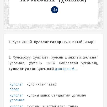
1. Хулс ихтэй:
хулслаг газар
(хулс ихтэй газар);
2. Хулсархуу, хулс мэт, хулсны шинжтэй:
хулслаг
[ургамал] (хулсны шинж байдалтай ургамал),
хулслаг улаан цэгцүүхэй
дэлгэрэнгүй...
хулслаг
хулс ихтэй газар
газар
хулслаг
хулсны шинж байдалтай ургамал
ургамал
хулслаг
туурын цэцэгтэй адил, таван