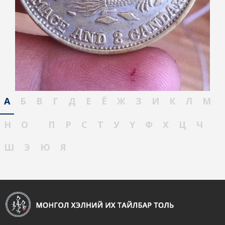
А
Б
В
Г
Д
Е
Ё
Ж
З
И
К
Л
М
Н
О
П
Р
С
Т
У
Ү
Ф
Х
Ц
Ч
Ш
Э
Ю
Я