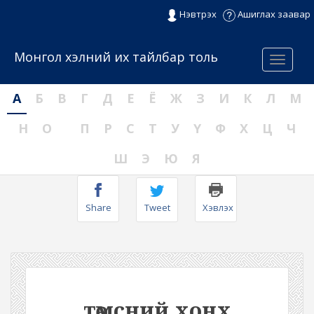
Нэвтрэх
Ашиглах заавар
Монгол хэлний их тайлбар толь
Menu
А
Б
В
Г
Д
Е
Ё
Ж
З
И
К
Л
М
Н
О
П
Р
С
Т
У
Ү
Ф
Х
Ц
Ч
Ш
Э
Ю
Я
Share
Tweet
Хэвлэх
төмсний хонх