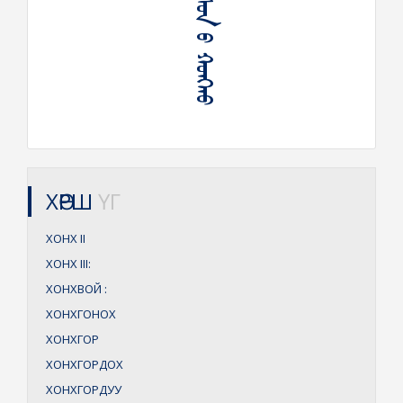
ᠲᠥᠮᠦᠰᠦᠨ ᠦ ᠬᠣᠩᠬᠤ
ХӨРШ
ҮГ
ХОНХ
II
ХОНХ
III:
ХОНХВОЙ
:
ХОНХГОНОХ
ХОНХГОР
ХОНХГОРДОХ
ХОНХГОРДУУ