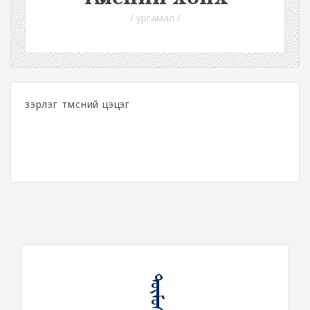
/ ургамал /
зэрлэг төмсний цэцэг