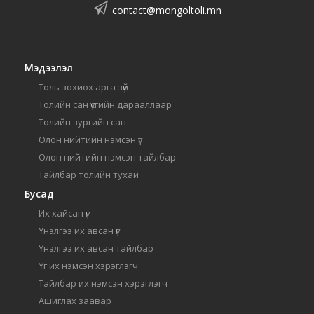
contact@mongoltoli.mn
Мэдээлэл
Толь зохиох арга зүй
Толийн сан үсгийн дарааллаар
Толийн зургийн сан
Олон нийтийн нэмсэн үг
Олон нийтийн нэмсэн тайлбар
Тайлбар толийн тухай
Бусад
Их хайсан үг
Үнэлгээ их авсан үг
Үнэлгээ их авсан тайлбар
Үг их нэмсэн хэрэглэгч
Тайлбар их нэмсэн хэрэглэгч
Ашиглах заавар