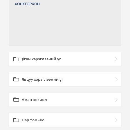
ХОНХГОРХОН
Өргөн хэрэглээний үг
Явцуу хэрэглээний үг
Аман зохиол
Нэр томьёо