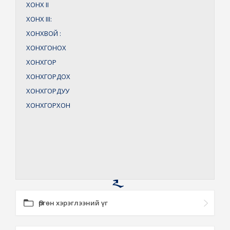
ᠬᠤᠩᠬᠤ ᠨᠢ ᠳᠤᠤᠭᠠᠷᠪᠠᠯ ᠳᠠᠮᠠᠷᠤ ᠨᠢ ᠲᠠᠭ ᠬᠣᠶᠠᠭᠤᠯᠠ ᠪᠠᠨ ᠳᠤᠤᠭᠠᠷᠠᠪᠠᠯ ᠯᠠᠮᠠ ᠨᠢ ᠲᠠᠭ
ХОНХ
II
ХОНХ
III:
ХОНХВОЙ
:
ХОНХГОНОХ
ХОНХГОР
ХОНХГОРДОХ
ХОНХГОРДУУ
ХОНХГОРХОН
Өргөн хэрэглээний үг