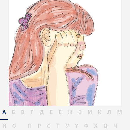
А
Б
В
Г
Д
Е
Ё
Ж
З
И
К
Л
М
Н
О
П
Р
С
Т
У
Ү
Ф
Х
Ц
Ч