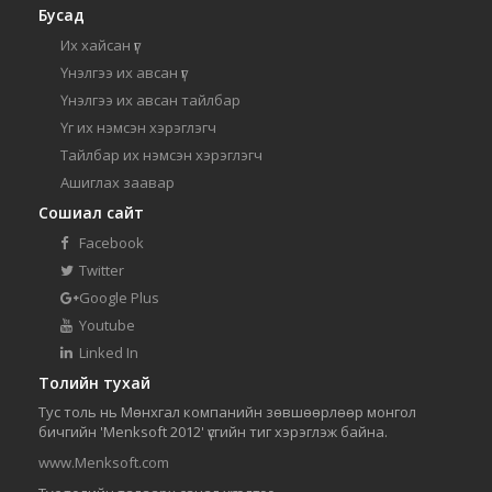
Бусад
Их хайсан үг
Үнэлгээ их авсан үг
Үнэлгээ их авсан тайлбар
Үг их нэмсэн хэрэглэгч
Тайлбар их нэмсэн хэрэглэгч
Ашиглах заавар
Сошиал сайт
Facebook
Twitter
Google Plus
Youtube
Linked In
Толийн тухай
Тус толь нь Мөнхгал компанийн зөвшөөрлөөр монгол
бичгийн 'Menksoft 2012' үсгийн тиг хэрэглэж байна.
www.Menksoft.com