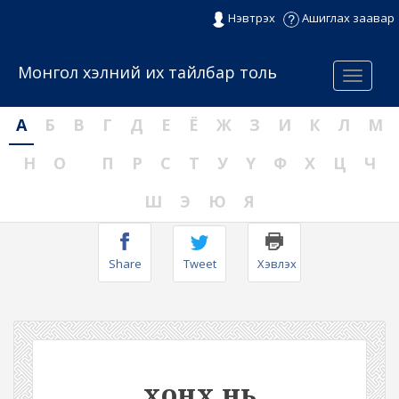
Нэвтрэх
Ашиглах заавар
Монгол хэлний их тайлбар толь
Menu
А
Б
В
Г
Д
Е
Ё
Ж
З
И
К
Л
М
Н
О
П
Р
С
Т
У
Ү
Ф
Х
Ц
Ч
Ш
Э
Ю
Я
Share
Tweet
Хэвлэх
хонх нь