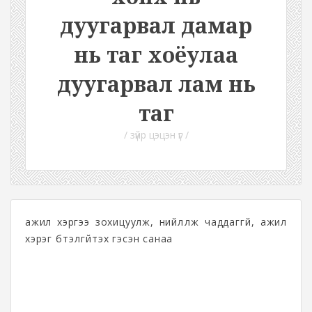
дуугарвал дамар
нь таг хоёулаа
дуугарвал лам нь
таг
/ зүйр цэцэн үг /
ажил хэргээ зохицуулж, нийлүүлж чаддаггүй, ажил
хэрэг бүтэлгүйтэх гэсэн санаа