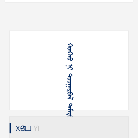
ХӨРШ
ҮГ