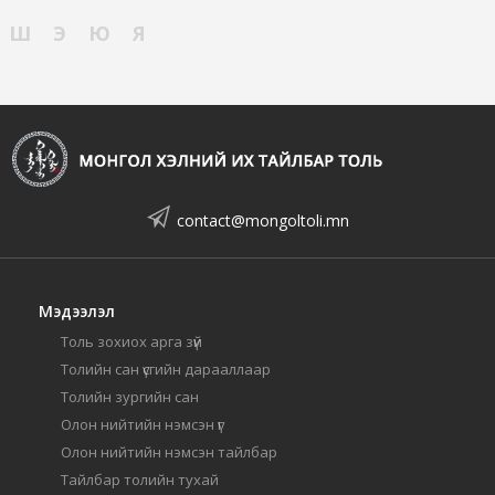
Ш
Э
Ю
Я
contact@mongoltoli.mn
Мэдээлэл
Толь зохиох арга зүй
Толийн сан үсгийн дарааллаар
Толийн зургийн сан
Олон нийтийн нэмсэн үг
Олон нийтийн нэмсэн тайлбар
Тайлбар толийн тухай