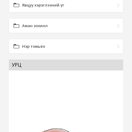
Явцуу хэрэглээний үг
Аман зохиол
Нэр томьёо
УРЦ