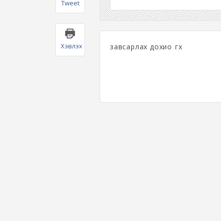
Tweet
Хэвлэх
завсарлах дохио өгөх