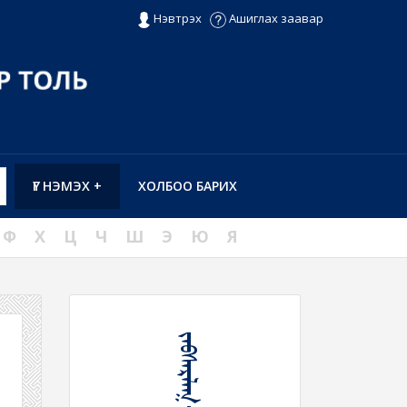
Нэвтрэх
Ашиглах заавар
ҮГ НЭМЭХ +
ХОЛБОО БАРИХ
Ф
Х
Ц
Ч
Ш
Э
Ю
Я