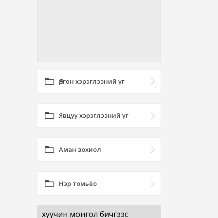
Өргөн хэрэглээний үг
Явцуу хэрэглээний үг
Аман зохиол
Нэр томьёо
хуучин монгол бичгээс