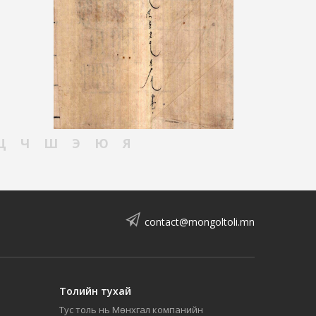
Ц
Ч
Ш
Э
Ю
Я
contact@mongoltoli.mn
Толийн тухай
Тус толь нь Мөнхгал компанийн