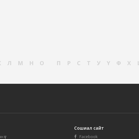
К
Л
М
Н
О
П
Р
С
Т
У
Ү
Ф
Х
Сошиал сайт
н үг
Facebook