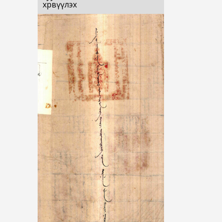
хөрвүүлэх