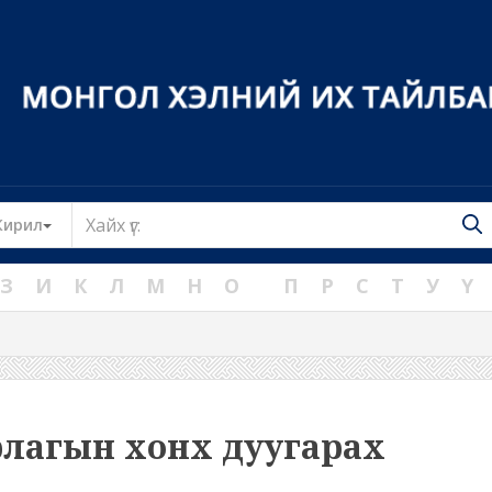
Toggle Dropdown
Кирил
З
И
К
Л
М
Н
О
П
Р
С
Т
У
Ү
рлагын хонх дуугарах