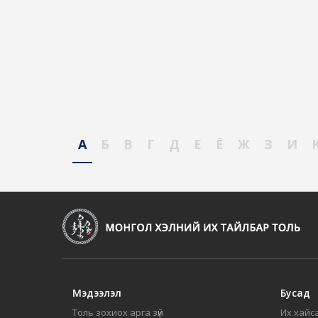
А
Б
В
Г
Д
Е
Ё
Ж
З
И
Мэдээлэл
Бусад
Толь зохиох арга зүй
Их хайса