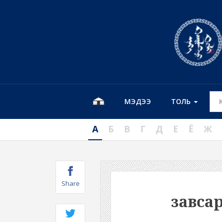
МЭДЭЭ
ТОЛЬ
А
Б
В
Г
Д
Е
Ё
Ж
Share
завса