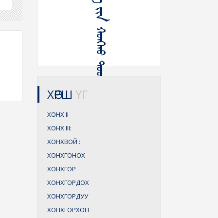
ᠵᠠᠪᠰᠠᠷᠯᠠᠭ᠎ᠠ ᠶᠢᠨ ᠬᠣᠩᠬᠤ ᠳᠤᠤᠭᠠᠷᠬᠤ
ХӨРШ
ҮГ
ХОНХ
II
ХОНХ
III:
ХОНХВОЙ
:
ХОНХГОНОХ
ХОНХГОР
ХОНХГОРДОХ
ХОНХГОРДУУ
ХОНХГОРХОН