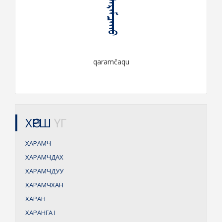
ᠬᠠᠷᠠᠮᠴᠠᠬᠤ
qaramčaqu
ХӨРШ
ҮГ
ХАРАМЧ
ХАРАМЧДАХ
ХАРАМЧДУУ
ХАРАМЧХАН
ХАРАН
ХАРАНГА
I