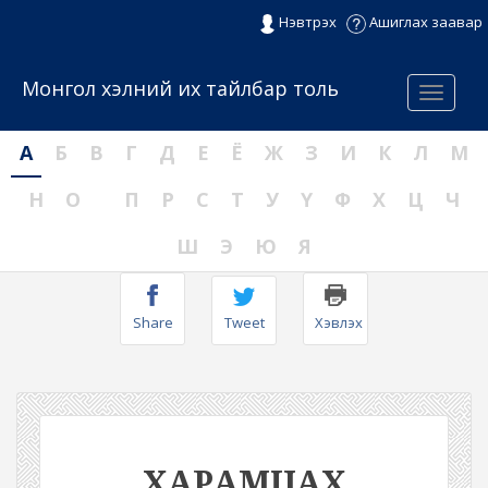
Нэвтрэх
Ашиглах заавар
Монгол хэлний их тайлбар толь
Menu
А
Б
В
Г
Д
Е
Ё
Ж
З
И
К
Л
М
Н
О
П
Р
С
Т
У
Ү
Ф
Х
Ц
Ч
Ш
Э
Ю
Я
Share
Tweet
Хэвлэх
ХАРАМЦАХ