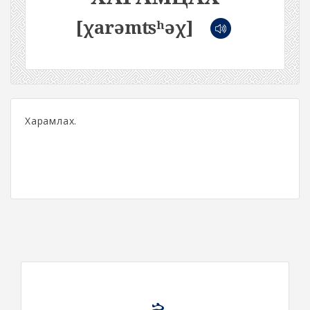
[χarəmʦʰəχ]
Харамлах.