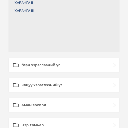
ХАРАНГА
II
ХАРАНГА
III
Өргөн хэрэглээний үг
Явцуу хэрэглээний үг
Аман зохиол
Нэр томьёо