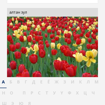
алтан зул
А
Б
В
Г
Д
Е
Ё
Ж
З
И
К
Л
М
Н
О
П
Р
С
Т
У
Ү
Ф
Х
Ц
Ч
Ш
Э
Ю
Я