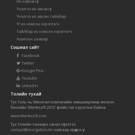
Их хайсан үг
Үнэлгээ их авсан үг
Үнэлгээ их авсан тайлбар
Үг их нэмсэн хэрэглэгч
Тайлбар их нэмсэн хэрэглэгч
Ашиглах заавар
Сошиал сайт
Facebook
Twitter
Google Plus
Youtube
Linked In
Толийн тухай
Тус толь нь Мөнхгал компанийн зөвшөөрлөөр монгол
бичгийн 'Menksoft 2012' үсгийн тиг хэрэглэж байна.
www.Menksoft.com
Тус толийн талаарх санал хүсэлтээ
contact@mongoltoli.mn
хаягаар ирүүлнэ үү.