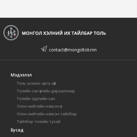
contact@mongoltoli.mn
Мэдээлэл
Толь зохиох арга зүй
Толийн сан үсгийн дарааллаар
Толийн зургийн сан
Олон нийтийн нэмсэн үг
Олон нийтийн нэмсэн тайлбар
Тайлбар толийн тухай
Бусад