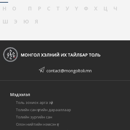
Н
О
П
Р
С
Т
У
Ү
Ф
Х
Ц
Ч
Ш
Э
Ю
Я
contact@mongoltoli.mn
Мэдээлэл
Толь зохиох арга зүй
Толийн сан үсгийн дарааллаар
Толийн зургийн сан
Олон нийтийн нэмсэн үг