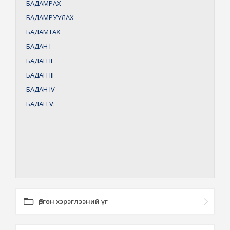
БАДАМРАХ
БАДАМРУУЛАХ
БАДАМТАХ
БАДАН
I
БАДАН
II
БАДАН
III
БАДАН
IV
БАДАН
V:
Өргөн хэрэглээний үг