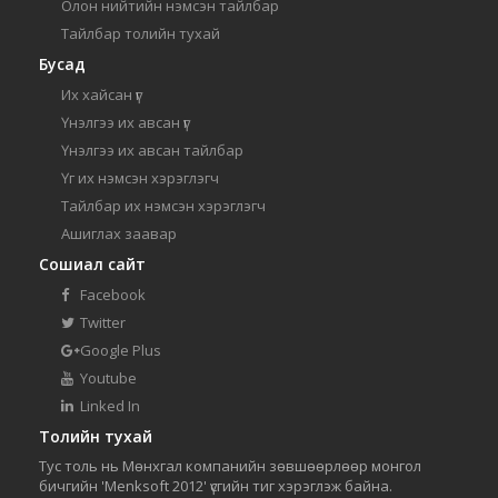
Олон нийтийн нэмсэн тайлбар
Тайлбар толийн тухай
Бусад
Их хайсан үг
Үнэлгээ их авсан үг
Үнэлгээ их авсан тайлбар
Үг их нэмсэн хэрэглэгч
Тайлбар их нэмсэн хэрэглэгч
Ашиглах заавар
Сошиал сайт
Facebook
Twitter
Google Plus
Youtube
Linked In
Толийн тухай
Тус толь нь Мөнхгал компанийн зөвшөөрлөөр монгол
бичгийн 'Menksoft 2012' үсгийн тиг хэрэглэж байна.