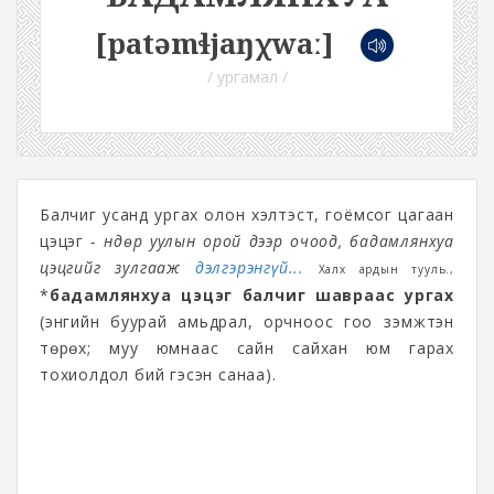
[patəmɬjaŋχwaː]
/ ургамал /
Балчиг усанд ургах олон хэлтэст, гоёмсог цагаан
цэцэг
- Өндөр уулын орой дээр очоод, бадамлянхуа
цэцгийг зулгааж
дэлгэрэнгүй...
Халх ардын тууль.,
*
бадамлянхуа цэцэг балчиг шавраас ургах
(энгийн буурай амьдрал, орчноос гоо үзэмжтэн
төрөх; муу юмнаас сайн сайхан юм гарах
тохиолдол бий гэсэн санаа).