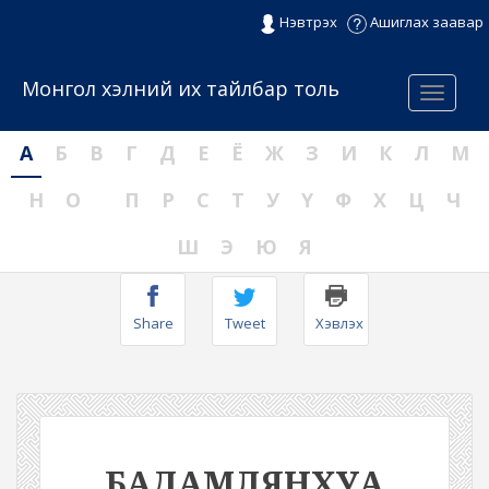
Нэвтрэх
Ашиглах заавар
Монгол хэлний их тайлбар толь
Menu
А
Б
В
Г
Д
Е
Ё
Ж
З
И
К
Л
М
Н
О
П
Р
С
Т
У
Ү
Ф
Х
Ц
Ч
Ш
Э
Ю
Я
Share
Tweet
Хэвлэх
БАДАМЛЯНХУА