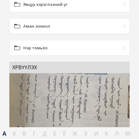
Явцуу хэрэглээний үг
Аман зохиол
Нэр томьёо
ХӨРВҮҮЛЭХ
А
Б
В
Г
Д
Е
Ё
Ж
З
И
К
Л
М