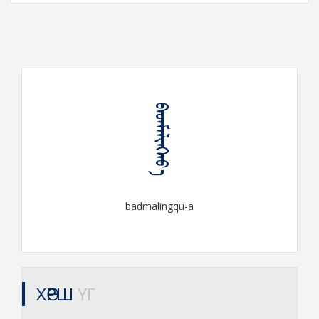
ᠪᠠᠳᠮᠠᠯᠢᠩᠬᠤ᠎ᠠ
badmalingqu-a
ХӨРШ
ҮГ