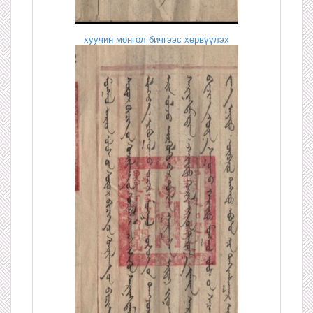
хуучин монгол бичгээс хөрвүүлэх