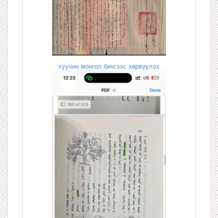
хуучин монгол бичгээс хөрвүүлэх