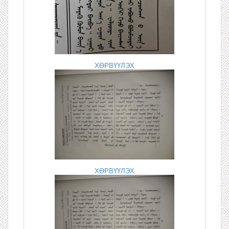
ХӨРВҮҮЛЭХ
ХӨРВҮҮЛЭХ