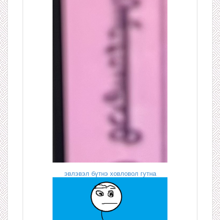
эвлэвэл бүтнэ ховловол гутна