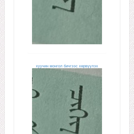
хуучин монгол бичгээс хөрвүүлэх