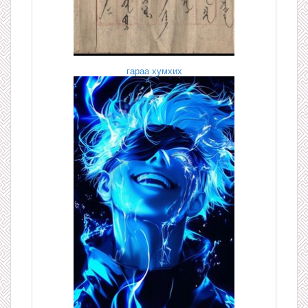
гараа хумхих