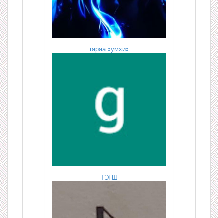
гараа хумхих
ТЭГШ