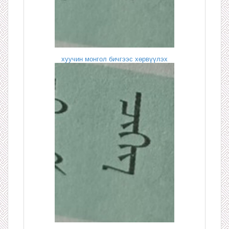
хуучин монгол бичгээс хөрвүүлэх