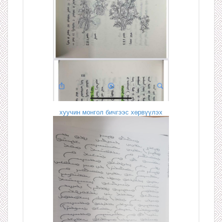
хуучин монгол бичгээс хөрвүүлэх