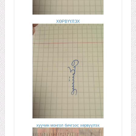
ХӨРВҮҮЛЭХ
хуучин монгол бичгээс хөрвүүлэх