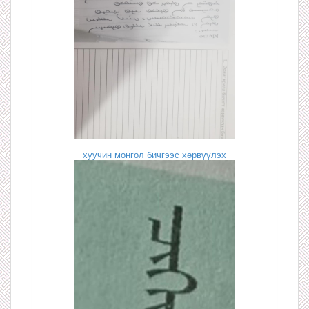
хуучин монгол бичгээс хөрвүүлэх