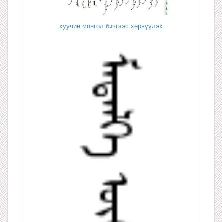
хуучин монгол бичгээс хөрвүүлэх