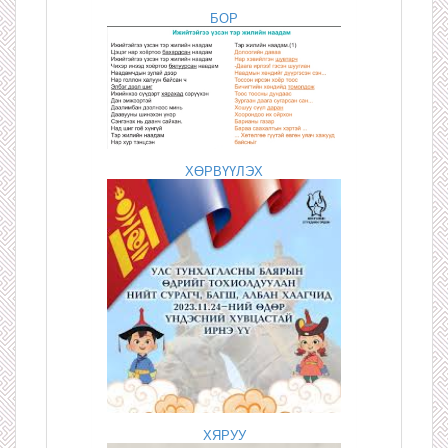
БОР
ХӨРВҮҮЛЭХ
ХЯРУУ