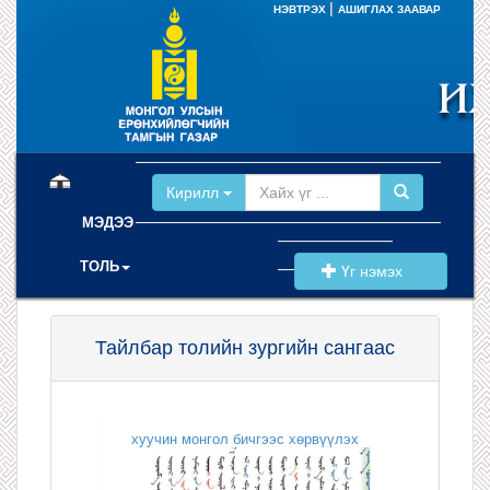
|
НЭВТРЭХ
АШИГЛАХ ЗААВАР
(current)
Кирилл
МЭДЭЭ
ТОЛЬ
Үг нэмэх
Тайлбар толийн зургийн сангаас
хуучин монгол бичгээс хөрвүүлэх