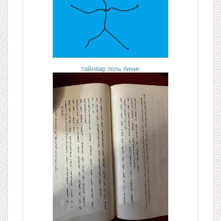
тайлбар толь бичиг