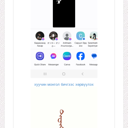
хуучин монгол бичгээс хөрвүүлэх