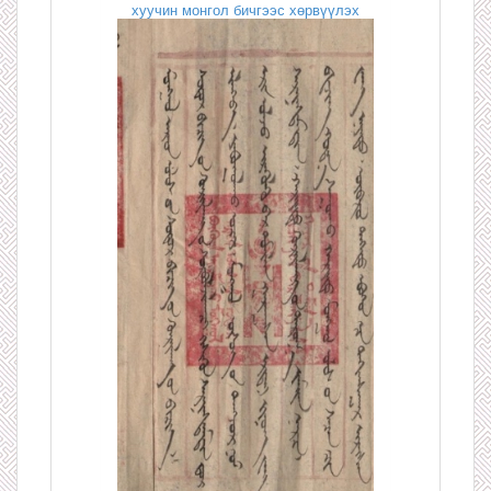
хуучин монгол бичгээс хөрвүүлэх