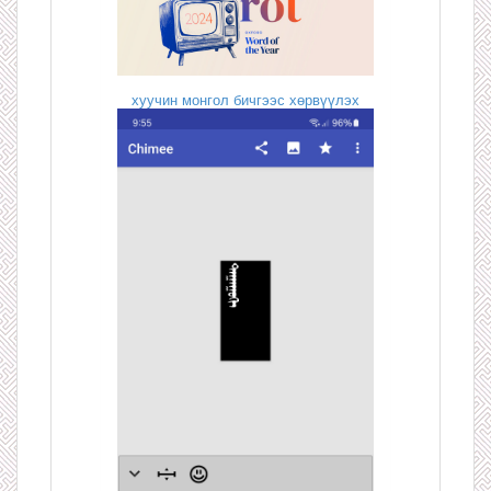
хуучин монгол бичгээс хөрвүүлэх