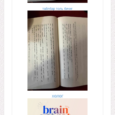
тайлбар толь бичиг
ХӨЛӨГ