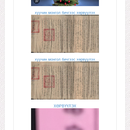
хуучин монгол бичгээс хөрвүүлэх
хуучин монгол бичгээс хөрвүүлэх
ХӨРВҮҮЛЭХ