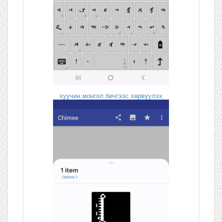
хуучин монгол бичгээс хөрвүүлэх