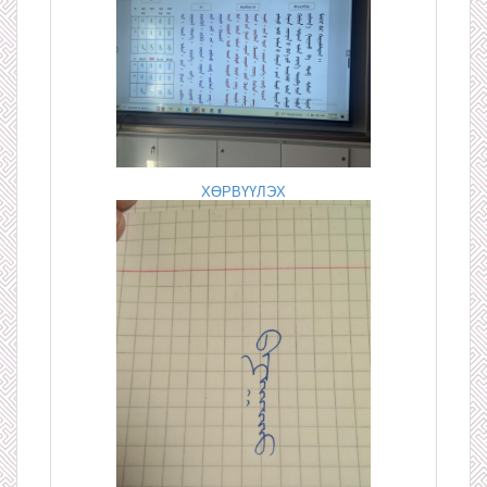
ХӨРВҮҮЛЭХ