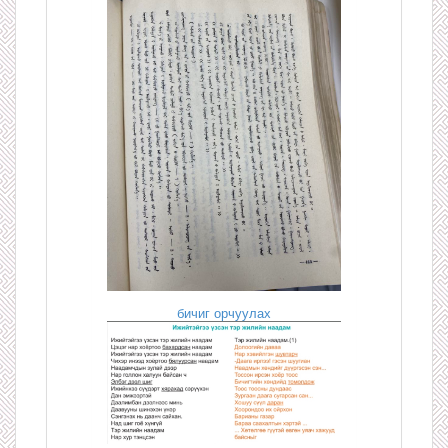
бичиг орчуулах