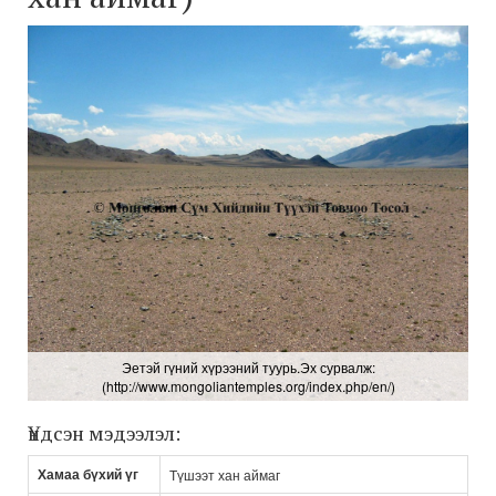
Эетэй гүний хүрээний туурь.Эх сурвалж:
(http://www.mongoliantemples.org/index.php/en/)
Үндсэн мэдээлэл:
Хамаа бүхий үг
Түшээт хан аймаг