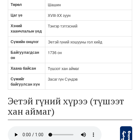
Төрөл
Шашин
Цаг үе
XVIII-XX зуун
Хэний
Тэнгэр тэтгэсний
хаанчлалын үед
Сүмийн онцлог
Эетэй гүний хошууны гол хийд
Байгуулагдсан
1736 он
он
Хаана байсан
Түшээт хан аймаг
Сүмийг
Засаг гүн Сүндэв
байгуулсан хүн
Эетэй гүний хүрээ (түшээт
хан аймаг)