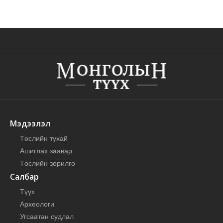
Мэдээлэл
Төслийн тухай
Ашиглах заавар
Төслийн зорилго
Салбар
Түүх
Археологи
Угсаатан судлал