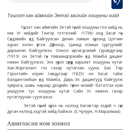
Түшээт хан аймгийн Эетэй засгийн хошууны хийд
Түшээт хан аймгийн Эетэй гүний хошууны гол хийд нь
юм. Уг хийдийг Тэнгэр тэтгэсний /1736/ онд Засаг гүн
Сүндэвийн үед байгуулсан дөчин ламын хүрээнд Цогчин
хурал эхлэн үүсгэж Дүйнхор, Цанид номын сургуулийг
дараалан байгуулжээ. Олноо өргөгдсөний гуравдугаар
/1913/ он Эетэй гүн Наваандоржийн үед Мамба дацанг
нэмэн байгуулжээ. Энэ хүрээ сүмүүд харьяат хошууны нутаг
Хан-Жаргалант гэх газар нутаглан сууна. Бас Төр
Гэрэлтийн хорин тавдугаар /1825/ он Засаг тайж
Балдангомбын үед Мамба, Дарь-Эх дацангууд байгуулж
хуврага, шавь нараар дээдийн түмэн өлзийг бататгах ном
уншуулж тус хошууны нутаг Сайн Ус хэмээх газар
нутаглуулан суулгажээ.
Эетэй гүний хүрээ нь нэлээд багавтар хэдий ч сүм
дуган нэлээд хэдтэй хийд байжээ. (С.Чулуун, Н.Маралмаа)
Ашигласан ном зохиол