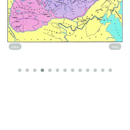
prev
next