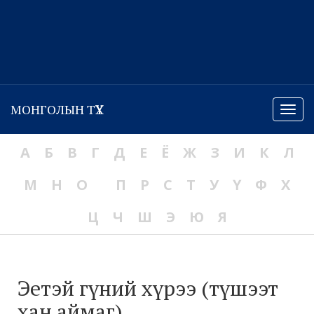
МОНГОЛЫН ТҮҮХ
Menu
А
Б
В
Г
Д
Е
Ё
Ж
З
И
К
Л
М
Н
О
П
Р
С
Т
У
Ү
Ф
Х
Ц
Ч
Ш
Э
Ю
Я
Эетэй гүний хүрээ (түшээт
хан аймаг)