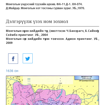
Монголын үндэсний түүхийн архив. ФА-11.Д-1. ХН-374.
Д.Майдар. Монголын хот тосгоны гурван зураг. УБ.,1970.
Дэлгэрүүлж үзэх ном зохиол
Монголын хүрээ хийдийн түүх, (эмхтгэсэн Ч.Банзрагч, Б.Сайнхүү).
Соёмбо принтинг. УБ., 2004
Монголын сүм хийдийн түүхэн товчоон. Адмон принтинг. УБ.,
2009
1636 он
173