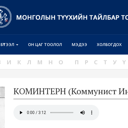
Н БҮТЭЭЛ
ОН ЦАГ ТООЛОЛ
МЭДЭЭ
ХОЛБОГДОХ
З
И
К
Л
М
Н
О
П
Р
С
Т
У
Ү
КОМИНТЕРН (Коммунист Ин