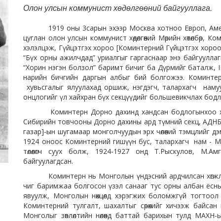
Олон улсын коммунист хөдөлгөөний байгууллага.
1919 оны 3сарын эхээр Москва хотноо Европ, Америк
цуглан олон улсын коммунист хөдөлгөөний Мөрийн хөтөлбөр, 
хэлэлцэж, Гүйцэтгэх хороо [Коминтерний Гүйцэтгэх хоро
“Бүх орны ажилчдад” уриалгыг гаргаснаар энэ байгууллаг
“Хорин нэгэн болзол” баримт бичиг ба Дүрмийг баталж, III 
нарийн бичгийн даргын албыг бий болгожээ. Коминтер
хувьсгалыг ялуулахад оршиж, нэгдэгч, талархагч наму
онцлогийг үл хайхран бүх секцүүдийг большевикчлах бодл
Коминтерн Дорно дахинд хандсан бодлогынхоо хү
Сибирийн товчооны Дорно дахины ард түмний секц, АДНБ
газар]-ын шугамаар монголчуудын эрх чөлөөний тэмцлийг 
1924 оноос Коминтерний гишүүн бус, талархагч нам - М
төлөөлөгч суух болж, 1924-1927 онд Т.Рыскулов, М.Ам
байгуулагдсан.
Коминтерн нь Монголын үндэсний ардчилсан хөгжл
чиг баримжаа болгосон үзэл санааг тус орны албан ёсны
явуулж, Монголын нөхцөлд хэрэгжих боломжгүй тогтоол
Коминтерний тулгалт, шахалтыг сөрөхийг хичээж байсан
Монголыг зөвлөлтийн нөлөөнд баттай барихын тулд МАХН-ын