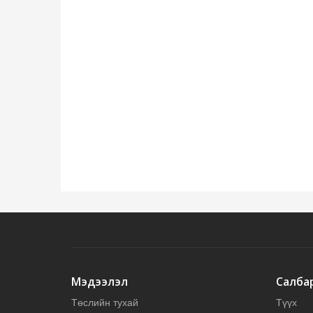
Мэдээлэл
Салба
Төслийн тухай
Түүх