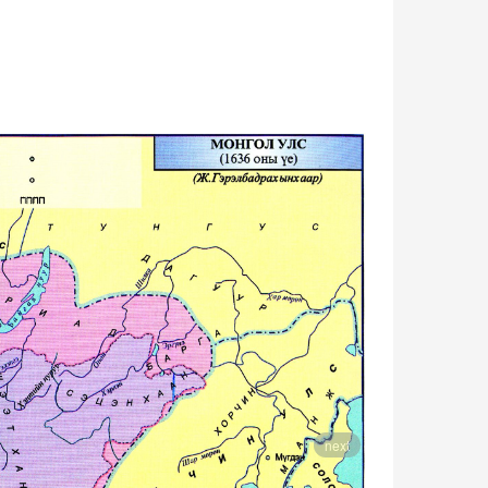
1730 он
next