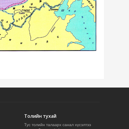
Толийн тухай
Тус толийн талаарх санал хүсэлтээ