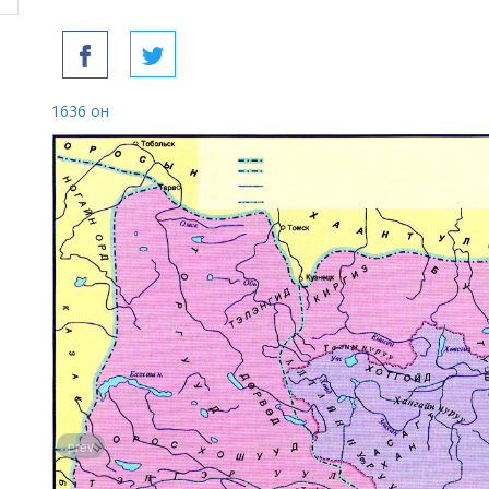
1636 он
prev