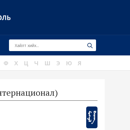
Ф
Х
Ц
Ч
Ш
Э
Ю
Я
тернационал)