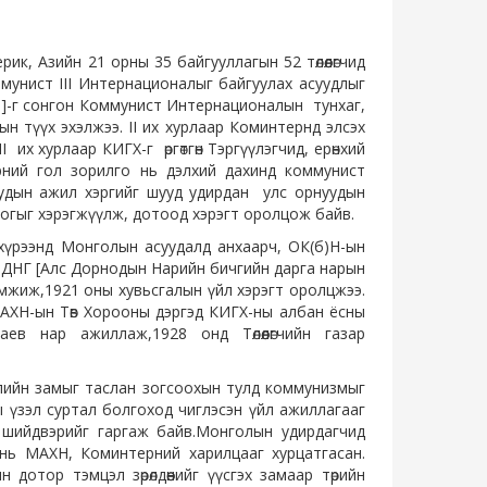
, Азийн 21 орны 35 байгууллагын 52 төлөөлөгчид
Коммунист III Интернационалыг байгуулах асуудлыг
о]-г сонгон Коммунист Интернационалын тунхаг,
ын түүх эхэлжээ. II их хурлаар Коминтернд элсэх
их хурлаар КИГХ-г өргөтгөн Тэргүүлэгчид, ерөнхий
ний гол зорилго нь дэлхий дахинд коммунист
удын ажил хэргийг шууд удирдан улс орнуудын
огыг хэрэгжүүлж, дотоод хэрэгт оролцож байв.
рээнд Монголын асуудалд анхаарч, ОК(б)Н-ын
ДНГ [Алс Дорнодын Нарийн бичгийн дарга нарын
дэмжиж,1921 оны хувьсгалын үйл хэрэгт оролцжээ.
АХН-ын Төв Хорооны дэргэд КИГХ-ны албан ёсны
гаев нар ажиллаж,1928 онд Төлөөлөгчийн газар
ийн замыг таслан зогсоохын тулд коммунизмыг
 үзэл суртал болгоход чиглэсэн үйл ажиллагааг
 шийдвэрийг гаргаж байв.Монголын удирдагчид
 нь МАХН, Коминтерний харилцааг хурцатгасан.
 дотор тэмцэл зөрөлдөөнийг үүсгэх замаар төрийн