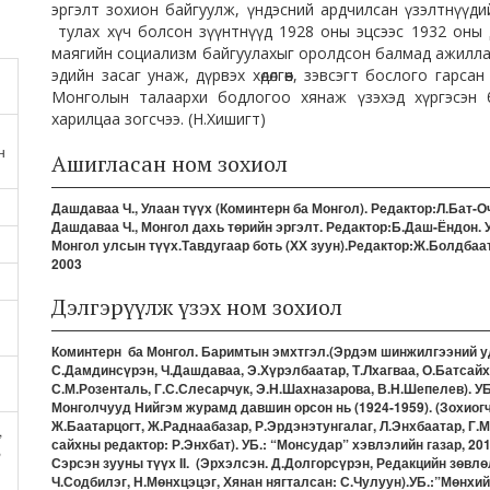
эргэлт зохион байгуулж, үндэсний ардчилсан үзэлтнүүд
тулах хүч болсон зүүнтнүүд 1928 оны эцсээс 1932 оны д
маягийн социализм байгуулахыг оролдсон балмад ажилл
эдийн засаг унаж, дүрвэх хөдөлгөөн, зэвсэгт бослого гарс
Монголын талаархи бодлогоо хянаж үзэхэд хүргэсэн б
харилцаа зогсчээ. (Н.Хишигт)
н
Ашигласан ном зохиол
Дашдаваа Ч., Улаан түүх (Коминтерн ба Монгол). Редактор:Л.Бат-О
Дашдаваа Ч., Монгол дахь төрийн эргэлт. Редактор:Б.Даш-Ёндон. 
Монгол улсын түүх.Тавдугаар боть (ХХ зуун).Редактор:Ж.Болдбаа
2003
Дэлгэрүүлж үзэх ном зохиол
Коминтерн ба Монгол. Баримтын эмхтгэл.(Эрдэм шинжилгээний уд
С.Дамдинсүрэн, Ч.Дашдаваа, Э.Хүрэлбаатар, Т.Лхагваа, О.Батсайх
С.М.Розенталь, Г.С.Слесарчук, Э.Н.Шахназарова, В.Н.Шепелев). УБ
Монголчууд Нийгэм журамд давшин орсон нь (1924-1959). (Зохиогч
Ж.Баатарцогт, Ж.Раднаабазар, Р.Эрдэнэтунгалаг, Л.Энхбаатар, Г.
,
сайхны редактор: Р.Энхбат). УБ.: “Монсудар” хэвлэлийн газар, 20
,
Сэрсэн зууны түүх II. (Эрхэлсэн. Д.Долгорсүрэн, Редакцийн зөвлө
Ч.Содбилэг, Н.Мөнхцэцэг, Хянан нягталсан: С.Чулуун).УБ.:”Мөнхий