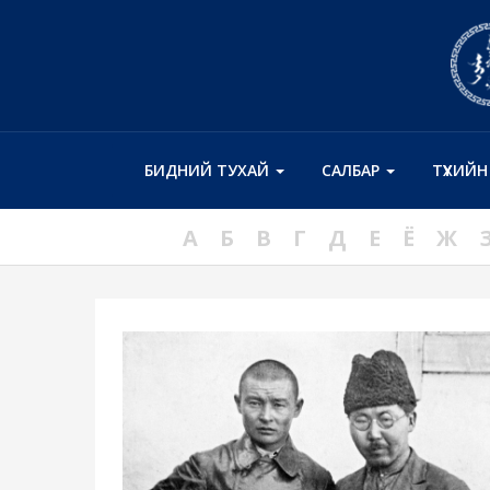
БИДНИЙ ТУХАЙ
САЛБАР
ТҮҮХИЙ
А
Б
В
Г
Д
Е
Ё
Ж