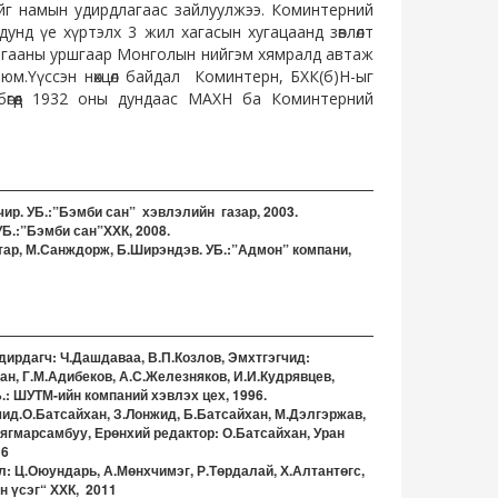
ийг намын удирдлагаас зайлуулжээ. Коминтерний
унд үе хүртэлх 3 жил хагасын хугацаанд зөвлөлт
агааны уршгаар Монголын нийгэм хямралд автаж
ан юм.Үүссэн нөхцөл байдал Коминтерн, БХК(б)Н-ыг
өгөөд 1932 оны дундаас МАХН ба Коминтерний
чир. УБ.:”Бэмби сан” хэвлэлийн газар, 2003.
УБ.:”Бэмби сан”ХХК, 2008.
тар, М.Санждорж, Б.Ширэндэв. УБ.:”Адмон” компани,
ирдагч: Ч.Дашдаваа, В.П.Козлов, Эмхтгэгчид:
ан, Г.М.Адибеков, А.С.Железняков, И.И.Кудрявцев,
.: ШУТМ-ийн компаний хэвлэх цех, 1996.
ид.О.Батсайхан, З.Лонжид, Б.Батсайхан, М.Дэлгэржав,
Мягмарсамбуу, Ерөнхий редактор: О.Батсайхан, Уран
16
л: Ц.Оюундарь, А.Мөнхчимэг, Р.Төрдалай, Х.Алтантөгс,
н үсэг“ ХХК, 2011