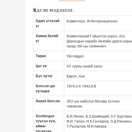
Үндсэн мэдээлэл:
Адил утгатай
Коминтерн, III Интернационал
үг
Хамаа бүхий
Коминтерний Гүйцэтгэх хороо, Алс
үг
Дорнодын нарийн бичгийн дарга нары
газар, КИ-ны төлөөлөгч
Төрөл
Үйл явдал
Цаг үе
ХХ зууны эхний хагас
Бүс нутаг
Европ, Ази
Болсон цаг
1919.3.4-1943.6.8
хугацаа
Хаана болсон
ЗХУ-ын нийслэл Москва хотноо
төвлөсөн
Холбогдох
В.И.Ленин, Б.З.Шумяцкий, Н.Г.Буртман
түүхэн хүн,
Ф.И. Гапон, Н.К.Гончаров, Э.Д.Ринчино
аймаг
Т.Рыскулов, М.И.Амгаев
угсаатан