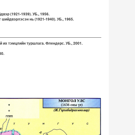
вэр (1921-1939). УБ., 1956.
ийдвэрлэсэн нь (1921-1940). УБ., 1965.
 их тэмцлийн туршлага. Флендерс. УБ., 2001.
80.
1730 он