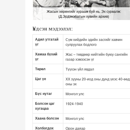
Жасын хөрөнгийг хурааж буй нь. Эх сурвалж:
(Д.Эрдэнэбатын хувийн архив)
Үндсэн мэдээлэл:
Адил утгатай
Сүм хийдийн эдийн засгийг хавчин
үг
сулруулах бодлого
Хамаа бүхий
Жас – төвдөөр нийтийн буюу сангийн
үг
газар хэмээсэн үг
Төрөл
Түүхэн үйл явдал
Цаг үе
XX зууны 20-иод оны дунд үеэс 40-өөд
оны эх
Бүс нутаг
Монгол улс
Болсон цаг
1924-1940
хугацаа
Хаана болсон
Монгол улс
Холбогдох
Орон даяар