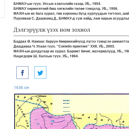
БНМАУ-ын түүх. Улсын хэвлэлийн газар. УБ., 1954.
БНМАУ хөрөнгөтний биш хөгжлийн төлөө тэмцэлд. УБ., 1956.
МАХН-ын их бага хурал, төв хорооны бүгд хурлуудын тогтоол, шийд
Пүрэвжав С, Дашжамц Д., БНМАУ-д сүм хийд, лам нарын асуудлыг ш
Дэлгэрүүлж үзэх ном зохиол
Бадрах Ө. Намаас баруун бөөрөнхийчүүд лүгээ тэмцсэн амжилттай
Дашдаваа Ч. Улаан түүх. “Соёмбо принтинг” ХХК. УБ., 2003.
МАХН-ын долдугаар их хурал. Баримт бичиг, материалууд. УБ., 19
Нацагдорж Ш. Халхын түүх. УБ., 1964.
1636 он