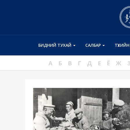
БИДНИЙ ТУХАЙ
САЛБАР
ТҮҮХИЙ
А
Б
В
Г
Д
Е
Ё
Ж