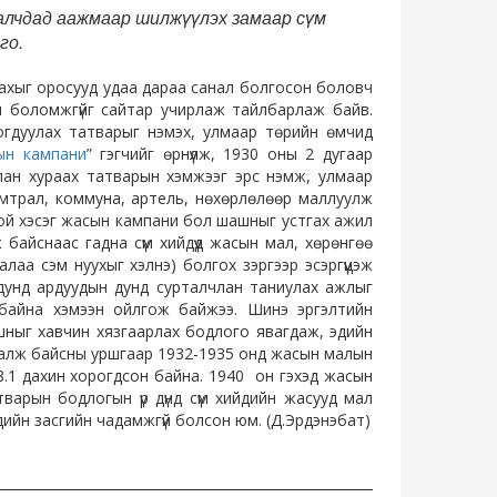
лчдад аажмаар шилжүүлэх замаар сүм
го.
хыг оросууд удаа дараа санал болгосон боловч
арч боломжгүйг сайтар учирлаж тайлбарлаж байв.
гдуулах татварыг нэмэх, улмаар төрийн өмчид
ын кампани
” гэгчийг өрнүүлж, 1930 оны 2 дугаар
улан хураах татварын хэмжээг эрс нэмж, улмаар
мтрал, коммуна, артель, нөхөрлөлөөр маллуулж
ой хэсэг жасын кампани бол шашныг устгах ажил
 байснаас гадна сүм хийдүүд жасын мал, хөрөнгөө
малаа сэм нуухыг хэлнэ) болгох зэргээр эсэргүүцэж
дунд ардуудын дунд сурталчлан таниулах ажлыг
 байна хэмээн ойлгож байжээ. Шинэ эргэлтийн
ашныг хавчин хязгаарлах бодлого явагдаж, эдийн
амталж байсны уршгаар 1932-1935 онд жасын малын
8.1 дахин хорогдсон байна. 1940 он гэхэд жасын
варын бодлогын үр дүнд сүм хийдийн жасууд мал
эдийн засгийн чадамжгүй болсон юм. (Д.Эрдэнэбат)