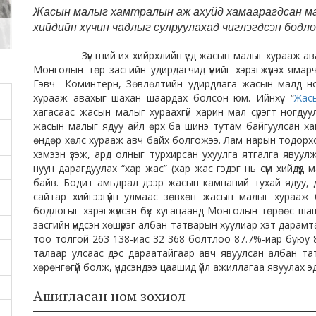
Жасын малыг хамтралын аж ахуйд хамаарагдсан ма
хийдийн хүчин чадлыг сулруулахад чиглэгдсэн бодло
Зүүнтний их хийрхлийн үед жасын малыг хурааж ава
Монголын төр засгийн удирдагчид үүнийг хэрэгжүүлэх ям
Гэвч Коминтерн, Зөвлөлтийн удирдлага жасын малд но
хурааж авахыг шахан шаардах болсон юм. Ийнхүү “
Жас
хагасаас жасын малыг хураахгүй харин мал сүрэгт ногду
жасын малыг ядуу айл өрх ба шинэ тутам байгуулсан ха
өндөр хөлс хурааж авч байх болгожээ. Лам нарын тодорх
хэмээн үзэж, ард олныг турхирсан ухуулга ятгалга явуулж
нуун дарагдуулах “хар жас” (хар жас гэдэг нь сүм хийдүүд 
байв. Бодит амьдрал дээр жасын кампаний тухай ядуу, 
сайтар хийгээгүйн улмаас зөвхөн жасын малыг хурааж
бодлогыг хэрэгжүүлсэн бүх хугацаанд Монголын төрөөс ш
засгийн үндсэн хөшүүрэг албан татварын хуулиар хэт дар
тоо толгой 263 138-иас 32 368 болтлоо 87.7%-иар буюу 
талаар улсаас дэс дараатайгаар авч явуулсан албан тат
хөрөнгөгүй болж, үндсэндээ цаашид үйл ажиллагаа явуулах 
Ашигласан ном зохиол