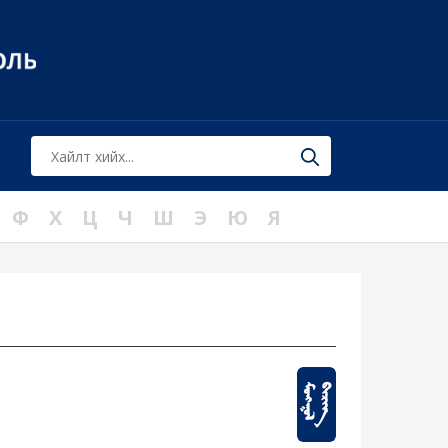
Ф
Х
Ц
Ч
Ш
Э
Ю
Я