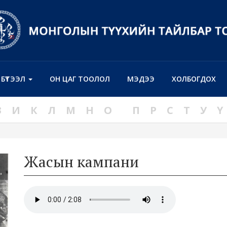
Н БҮТЭЭЛ
ОН ЦАГ ТООЛОЛ
МЭДЭЭ
ХОЛБОГДОХ
З
И
К
Л
М
Н
О
П
Р
С
Т
У
Ү
Жасын кампани