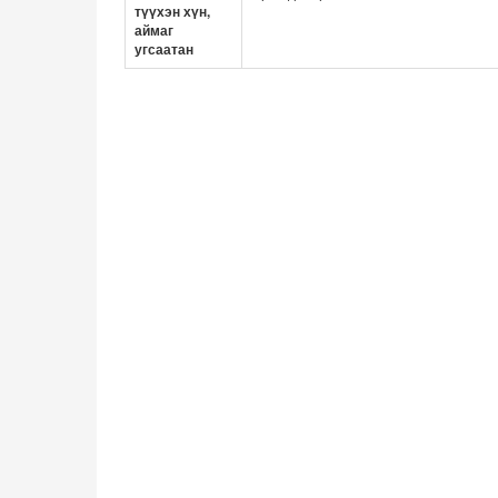
түүхэн хүн,
аймаг
угсаатан