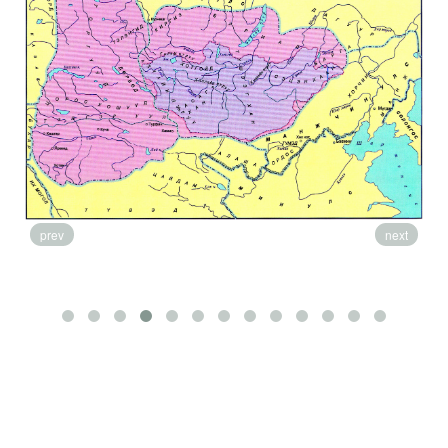
prev
next