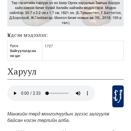
Төр гэрэлтийн тэргүүн он их баяр Оргих харуулын Тавтын баруун
хайч хэмээх бичиг бүхий Хилийн хайчийн модон гэрэг. Модон
сийлбэр. 30.7 х 3.2 см х 1.7 см, 1821 он. (Б.Түвшинтөгс, Г.Баттогтох,
Д.Боролзой, Ж.Ганбаатар. Монгол бичиг номын өв. УБ., 2016. 150-р
тал.)
Үндсэн мэдээлэл:
Үүсч
1727
байгуулагдсан
он цаг
Харуул
Манжийн төрд монголчуудын зүгээс залгуулж
байсан нэгэн төрлийн алба.