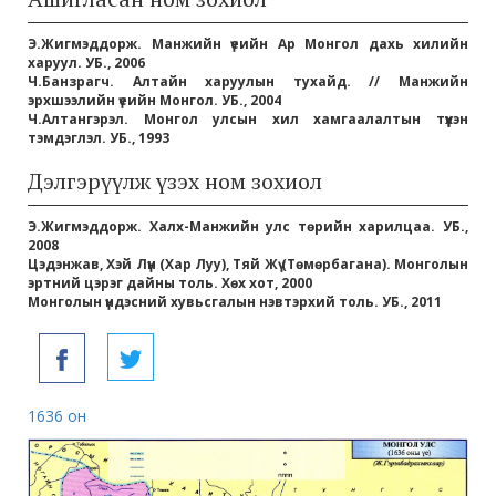
Э.Жигмэддорж. Манжийн үеийн Ар Монгол дахь хилийн
харуул. УБ., 2006
Ч.Банзрагч. Алтайн харуулын тухайд. // Манжийн
эрхшээлийн үеийн Монгол. УБ., 2004
Ч.Алтангэрэл. Монгол улсын хил хамгаалалтын түүхэн
тэмдэглэл. УБ., 1993
Дэлгэрүүлж үзэх ном зохиол
Э.Жигмэддорж. Халх-Манжийн улс төрийн харилцаа. УБ.,
2008
Цэдэнжав, Хэй Лүн (Хар Луу), Тяй Жү (Төмөрбагана). Монголын
эртний цэрэг дайны толь. Хөх хот, 2000
Монголын үндэсний хувьсгалын нэвтэрхий толь. УБ., 2011
1636 он
173