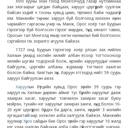
XVIII зууны эхэн гэхэд Монголчууд газар нутгийнхаа
зах хязгаарыг цагдан байцаах, харуул цэргүүдийг суулгаж
байсан хэдий ч тооны хувьд цөөн, түгээмэл байж чадаагүй
юм. Манжийн төрөөс харуул буй болгоход ихээхэн хүчин
чармайлт гаргасны учир нь Манж, Орос хоёр тал Буурын
гэрээгээр буй болгосон гэрээг мөрдөх, түүнд хяналт тавих,
Оросын тал Монголд ямар нэгэн нөлөөлөл бий болгохоос
сэргийлэх гм. зорилго агуулж байжээ.
1727 онд Буурын гэрээгээр хоёр улсын зах нийлэх
Халхын умард хэсгийн хилийг албан ёсоор тогтоосноор
хилийн шугам тодорхой болж, өрхийн харуулуудыг нэмэн
байгуулж, цэргийн албаны журмаар тогтмол хаалгах
болсон байна. Хиагтын зүүн, баруун этгээдэд нийт 59 суурь
харуул байгуулсан ажээ.
Харуул
ын бүтцийн хувьд Орос зүгийн 59 суурь гэр
харуул нь Халхын дөрвөн аймаг тус бүрийн харуулыг дааж
захирах засаг, харуулыг товчилон захирах засаг буюу
мэйрэн, тухайн нэг харуулыг захирах занги, хүнд болон 10-
20 хуяг цэргүүдээс бүрдэх ба дарга, занги, хүндийг 3 жилийн
хугацаатайгаар ээлжлэн алба залгуулж байжээ. Манжийн
хуулиар
Хүрээ
сайдын бие Орос зүгийн гэр харуулыг 10 жилд
нэг удаа шалган байцааж алба сайн гүйцэтгэснийг шагнах,