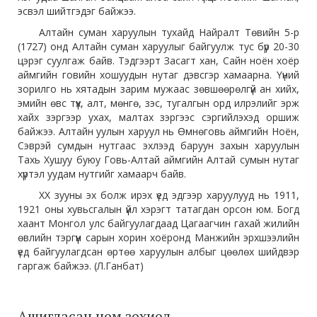
эсвэл шийтгэдэг байжээ.
Алтайн суман харуулын тухайд Найралт Төвийн 5-р
(1727) онд Алтайн суман харуулыг байгуулж тус бүр 20-30
цэрэг суулгаж байв. Тэдгээрт Засагт хан, Сайн ноён хоёр
аймгийн говийн хошуудын нутаг дэвсгэр хамаарна. Үүний
зорилго нь хятадын зарим мужаас зөвшөөрөлгүй ан хийх,
эмийн өвс түүх, алт, мөнгө, зэс, тугалгын орд илрэлийг эрж
хайх зэргээр ухах, малтах зэргээс сэргийлэхэд оршиж
байжээ. Алтайн уулын харуул нь Өмнөговь аймгийн Ноён,
Сэврэй сумдын нутгаас эхлээд баруун захын харуулын
Тахь Хушуу буюу Говь-Алтай аймгийн Алтай сумын нутаг
хүртэл уудам нутгийг хамаарч байв.
ХХ зууны эх болж ирэх үед эдгээр харуулууд нь 1911,
1921 оны хувьсгалын үйл хэрэгт татагдан орсон юм. Богд
хаант Монгол улс байгуулагдаад Цагаагчин гахай жилийн
өвлийн тэргүүн сарын хорин хоёронд Манжийн эрхшээлийн
үед байгуулагдсан өртөө харуулын албыг цөөлөх шийдвэр
гаргаж байжээ. (Л.Ганбат)
Ашигласан ном зохиол