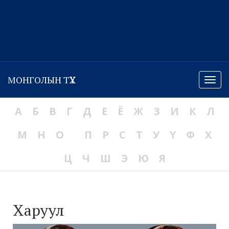
МОНГОЛЫН ТҮҮХ
Menu
А
Б
В
Г
Д
Е
Ё
Ж
З
И
К
Л
М
Н
О
П
Р
С
Т
У
Ү
Ф
Х
Ц
Ч
Ш
Э
Ю
Я
Харуул