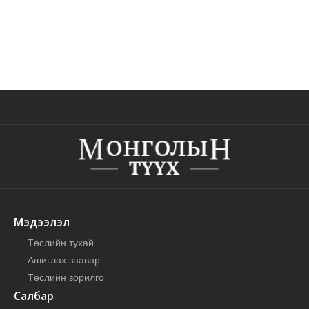
Мэдээлэл
Төслийн тухай
Ашиглах заавар
Төслийн зорилго
Салбар