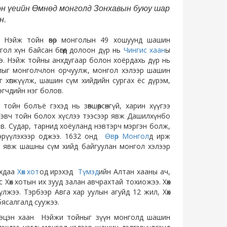
эн үеийн Өмнөд монголд Зонхавын буюу шар
н.
 Нэйж тойн өвөр монголын 49 хошуунд шашин
гол хүн байсан бөгөөд долоон дүр нь
Чингис хаан
ы
ээ. Нэйж тойны анхдугаар болон хоёрдахь дүр нь
олыг монголчлон орчуулж, монгол хэлээр шашин
хөгжүүлж, шашин сүм хийдийн сургах ёс дүрэм,
гчдийн нэг болов.
ойн болъё гэхэд нь зөвшөөрсөнгүй, харин хүүгээ
Гэвч тойн болох хүслээ тээсээр явж Дашилхүнбо
в. Судар, тарнид хоёуланд нэвтэрч мэргэн болж,
гэрүүлэхээр оджээ. 1632 онд
Өвөр Монгол
д ирж
 явж шашны сүм хийд байгуулан монгол хэлээр
йхдаа
Хөх хот
од ирэхэд
Түмэд
ийн Алтан хааны ач,
Хөх хотын их зууд залан авчрахтай тохиожээ. Хөх
үлжээ. Тэрбээр Авга хар уулын агуйд 12 жил, Хөх
бясалгалд суужээ.
Сэцэн хаан Нэйжи тойныг зүүн монголд шашин