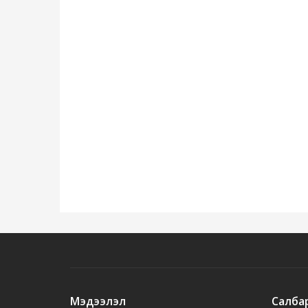
Мэдээлэл
Салба