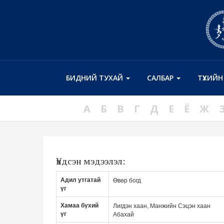
БИДНИЙ ТУХАЙ
САЛБАР
ТҮҮХИЙ
А
Б
В
Г
Д
Е
Ё
Ж
Үндсэн мэдээлэл:
Адил утгатай
Өвөр богд
үг
Хамаа бүхий
Лигдэн хаан, Манжийн Сэцэн хаан
үг
Абахай