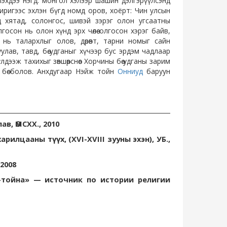
эхдээ нэгд: монгол хэлээр шашин дэлгэрүүлсэнд
ригээс эхлэн бүгд номд оров, хоёрт: Чин улсын
хятад, солонгос, шивэй зэрэг олон угсаатны
осон нь олон хүнд эрх чөлөө олгосон хэрэг байв,
н нь талархлыг олов, дөрөвт, тарни номыг сайн
лав, тавд, бөө удганыг хүчээр бус эрдэм чадлаар
эж тахихыг зөвшөөрснөөс Хорчины бөө удганы зарим
 бөө болов. Анхдугаар Нэйж тойн
Онниуд
баруун
в, ӨМСХХ., 2010
илцааны түүх, (XVI-XVIII зууны эхэн), УБ.,
2008
и-тойна» — источник по истории религии