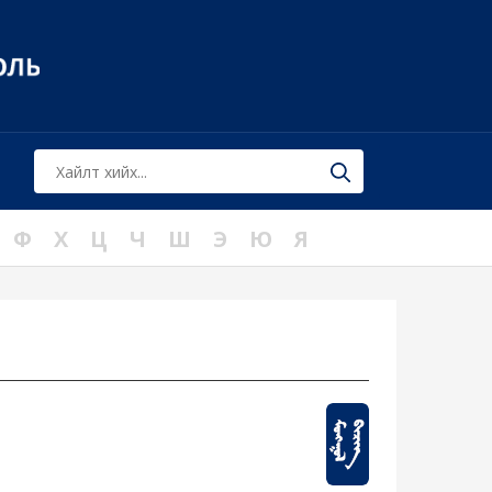
Ф
Х
Ц
Ч
Ш
Э
Ю
Я