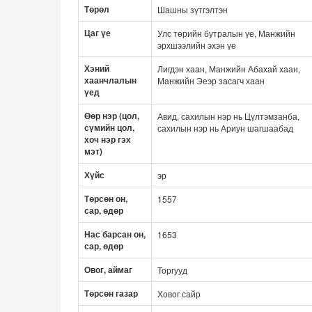
Төрөл
Шашны зүтгэлтэн
Цаг үе
Улс төрийн бутралын үе, Манжийн
эрхшээлийн эхэн үе
Хэний
Лигдэн хаан, Манжийн Абахай хаан,
хаанчлалын
Манжийн Эеэр засагч хаан
үед
Өөр нэр (цол,
Авид, сахилын нэр нь Цүлтэмзанба,
сүмийн цол,
сахилын нэр нь Ариун шагшаабад
хоч нэр гэх
мэт)
Хүйс
эр
Төрсөн он,
1557
сар, өдөр
Нас барсан он,
1653
сар, өдөр
Овог, аймаг
Торгууд
Төрсөн газар
Ховог сайр