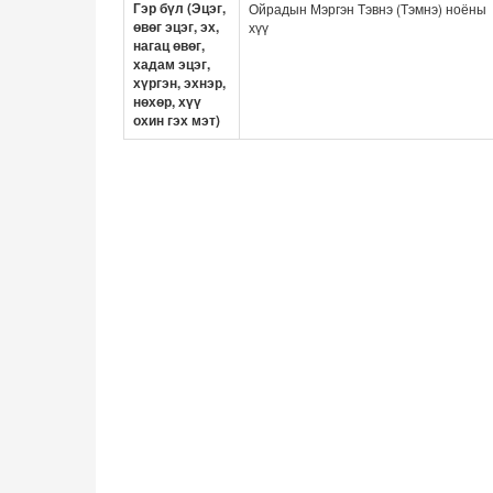
Гэр бүл (Эцэг,
Ойрадын Мэргэн Тэвнэ (Тэмнэ) ноёны
өвөг эцэг, эх,
хүү
нагац өвөг,
хадам эцэг,
хүргэн, эхнэр,
нөхөр, хүү
охин гэх мэт)