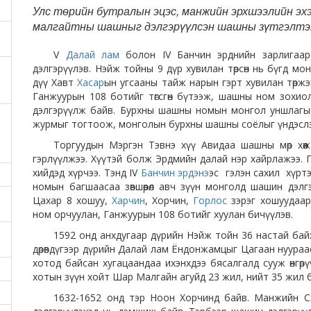
Улс төрийн бутралын эцэс, манжийн эрхшээлийн эх
малгайтны шашныг дэлгэрүүлсэн шашны зүтгэлтэ
V
Далай лам
болон IV Банчин эрднийн зарлигаар
дэлгэрүүлэв. Нэйж тойны 9 дүр хувилан төрсөн нь бүгд мон
дүү Хавт
Хасар
ын угсааны тайж нарын гэрт хувилан төрж
Ганжуурын 108 ботийг төгсгөн бүтээж, шашны ном зохи
дэлгэрүүлж байв. Бурхны шашны номын монгол уншлагыг 
журмыг тогтоож, монголын бурхны шашны соёлыг үндэслэ
Торгуудын Мэргэн Тэвнэ хүү Авидаа шашны мөр хөөж т
гэрлүүлжээ. Хүүтэй болж Эрдмийн далай нэр хайрлажээ. 
хийдэд хүрчээ. Тэнд IV
Банчин эрдэнэ
эс гэлэн сахил хүртэ
номын багшаасаа зөвшөөрөл авч зүүн монголд шашин дэл
Цахар 8 хошуу,
Харчин
, Хорчин,
Горлос
зэрэг хошуудаар
ном орчуулан, Ганжуурын 108 ботийг хуулан бичүүлэв.
1592 онд анхдугаар дүрийн Нэйж тойн 36 настай ба
дөрөвдүгээр дүрийн Далай лам Ёндонжамцыг Цагаан нуураас 
хотод байсан хугацаандаа ихэнхдээ бясалгалд сууж өнгөрү
хотын зүүн хойт Шар Малгайн агуйд 23 жил, нийт 35 жил 
1632-1652 онд тэр Ноон Хорчинд байв. Манжийн 