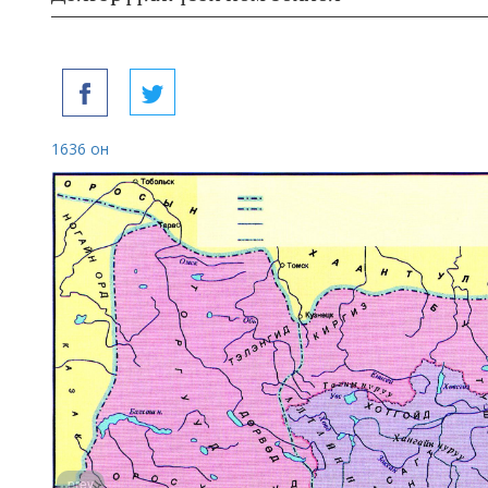
1636 он
prev