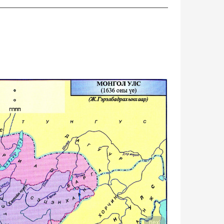
1730 он
next