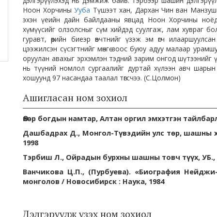
дэлгэрүүлэхэд нь дэмжиж байв. Тэрбээр шашин дэлгэрүүл
Ноон Хорчины
Ууба
Түшээт хан, Дархан Чин ван Манзуши
эхэн үеийн дайн байлдааны явцад Ноон Хорчины ноёд 
хүмүүсийг олзолсныг сүм хийдэд суулгаж, лам хувраг болг
гуравт, өөрийн биеэр өвчтнийг үзэж эм өгч илааршуулса
цээжилсэн сүсэгтнийг мөнгө зоос буюу адуу малаар урамшуу
оруулан авахыг эрхэмлэн тэдний зарим онгод шүтээнийг үлдэ
нь түүний номлол сургаалийг дуртай хүлээн авч шарын
хошуунд 97 насандаа таалал төгсчээ. (С.Цолмон)
Ашигласан ном зохиол
Өвөр богдын намтар, Алтан оргил эмхэтгэн тайлбарла
Дашбадрах Д., Монгол-Түвэдийн улс төр, шашны хар
1998
Тэрбиш Л., Ойрадын бурхны шашны товч түүх, УБ., 
Ванчикова Ц.П., (Пурбуева). «Биография Нейдж
монголов / Новосибирск : Наука, 1984
Дэлгэрүүлж үзэх ном зохиол