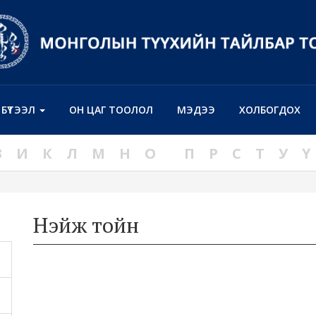
Н БҮТЭЭЛ
ОН ЦАГ ТООЛОЛ
МЭДЭЭ
ХОЛБОГДОХ
З
И
К
Л
М
Н
О
П
Р
С
Т
У
Ү
Нэйж тойн