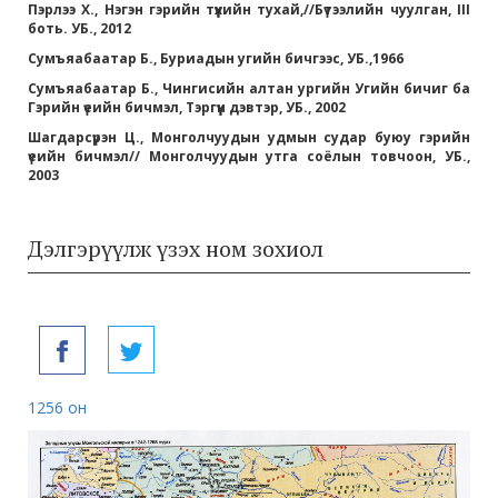
Пэрлээ Х., Нэгэн гэрийн түүхийн тухай,//Бүтээлийн чуулган, III
боть. УБ., 2012
Сумъяабаатар Б., Буриадын угийн бичгээс, УБ.,1966
Сумъяабаатар Б., Чингисийн алтан ургийн Угийн бичиг ба
Гэрийн үеийн бичмэл, Тэргүүн дэвтэр, УБ., 2002
Шагдарсүрэн Ц., Монголчуудын удмын судар буюу гэрийн
үеийн бичмэл// Монголчуудын утга соёлын товчоон, УБ.,
2003
Дэлгэрүүлж үзэх ном зохиол
1256 он