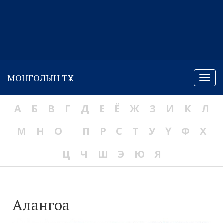
МОНГОЛЫН ТҮҮХ
Menu
А
Б
В
Г
Д
Е
Ё
Ж
З
И
К
Л
М
Н
О
П
Р
С
Т
У
Ү
Ф
Х
Ц
Ч
Ш
Э
Ю
Я
Алангоа