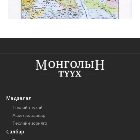
1359 он
Мэдээлэл
Төслийн тухай
Ашиглах заавар
Төслийн зорилго
Салбар