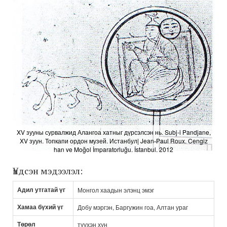
XV зууны сурвалжид Алангоа хатныг дүрсэлсэн нь. Subj-i Pandjane,
XV зуун. Топкапи ордон музей. Истанбул| Jean-Paul Roux. Cengiz
han ve Moğol İmparatorluğu. İstanbul. 2012
Үндсэн мэдээлэл:
Адил утгатай үг
Монгол хаадын элэнц эмэг
Хамаа бүхий үг
Добу мэргэн, Баргужин гоа, Алтан ураг
Төрөл
түүхэн хүн