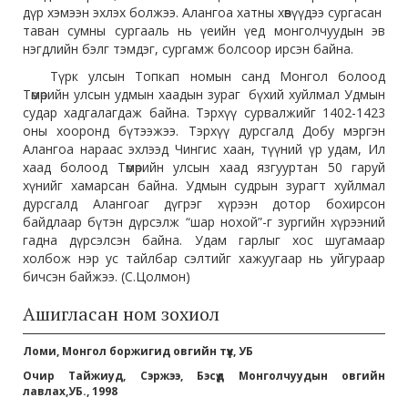
дүр хэмээн эхлэх болжээ. Алангоа хатны хөвүүдээ сургасан
таван сумны сургааль нь үеийн үед монголчуудын эв
нэгдлийн бэлг тэмдэг, сургамж болсоор ирсэн байна.
Түрк улсын Топкап номын санд Монгол болоод
Төмөрийн улсын удмын хаадын зураг бүхий хуйлмал Удмын
судар хадгалагдаж байна. Тэрхүү сурвалжийг 1402-1423
оны хооронд бүтээжээ. Тэрхүү дурсгалд Добу мэргэн
Алангоа нараас эхлээд Чингис хаан, түүний үр удам, Ил
хаад болоод Төмөрийн улсын хаад язгууртан 50 гаруй
хүнийг хамарсан байна. Удмын судрын зурагт хуйлмал
дурсгалд Алангоаг дүгрэг хүрээн дотор бохирсон
байдлаар бүтэн дүрсэлж “шар нохой”-г зургийн хүрээний
гадна дүрсэлсэн байна. Удам гарлыг хос шугамаар
холбож нэр ус тайлбар сэлтийг хажуугаар нь уйгураар
бичсэн байжээ. (С.Цолмон)
Ашигласан ном зохиол
Ломи, Монгол боржигид овгийн түүх, УБ
Очир Тайжиуд, Сэржээ, Бэсүд Монголчуудын овгийн
лавлах,УБ., 1998