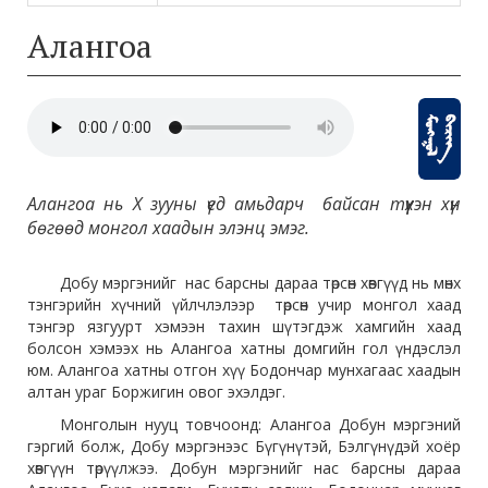
Алангоа
Алангоа нь Х зууны үед амьдарч байсан түүхэн хүн
бөгөөд монгол хаадын элэнц эмэг.
Добу мэргэнийг нас барсны дараа төрсөн хөвгүүд нь мөнх
тэнгэрийн хүчний үйлчлэлээр төрсөн учир монгол хаад
тэнгэр язгуурт хэмээн тахин шүтэгдэж хамгийн хаад
болсон хэмээх нь Алангоа хатны домгийн гол үндэслэл
юм. Алангоа хатны отгон хүү Бодончар мунхагаас хаадын
алтан ураг Боржигин овог эхэлдэг.
Монголын нууц товчоонд: Алангоа Добун мэргэний
гэргий болж, Добу мэргэнээс Бүгүнүтэй, Бэлгүнүдэй хоёр
хөвгүүн төрүүлжээ. Добун мэргэнийг нас барсны дараа