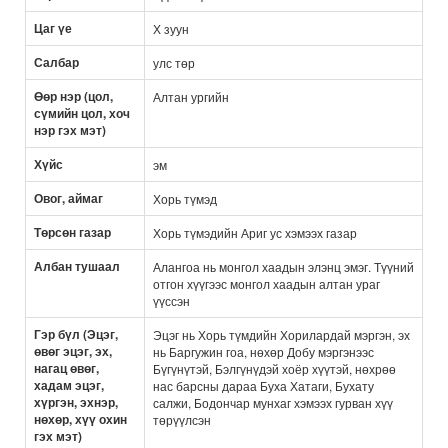
Цаг үе
Х зуун
Салбар
улс төр
Өөр нэр (цол,
Алтан ургийн
сүмийн цол, хоч
нэр гэх мэт)
Хүйс
эм
Овог, аймаг
Хорь түмэд
Төрсөн газар
Хорь түмэдийн Ариг ус хэмээх газар
Албан тушаал
Алангоа нь монгол хаадын элэнц эмэг. Түүний
отгон хүүгээс монгол хаадын алтан ураг
үүссэн
Гэр бүл (Эцэг,
Эцэг нь Хорь түмдийн Хорилардай мэргэн, эх
өвөг эцэг, эх,
нь Баргужин гоа, нөхөр Добу мэргэнээс
нагац өвөг,
Бүгүнүтэй, Бэлгүнүдэй хоёр хүүтэй, нөхрөө
хадам эцэг,
нас барсны дараа Буха Хатаги, Бухату
хүргэн, эхнэр,
салжи, Бодончар мунхаг хэмээх гурван хүү
нөхөр, хүү охин
төрүүлсэн
гэх мэт)