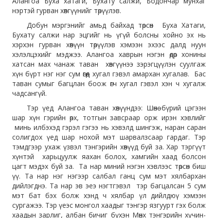
Алангоа Буха хатаги, Бухату салжи, Бодончар мунхаг
нэртэй гурван хөвгүүнийг төрүүлэв.
Добун мэргэнийг амьд байхад төрсөн Буха Хатаги,
Бухату салжи нар эцгийг нь үгүй болсны хойно эх нь
хэрхэн гурван хөвүүн төрүүлэв хэмээн эхээс далд нуун
хэлэлцэхийг мэджээ. Алангоа хаврын нэгэн өдөр хонины
хатсан мах чанаж таван хөвгүүнээ зэрэгцүүлэн суулгаж
хүн бүрт нэг нэг сум өгөөд хугал гэвэл амархан хугалав. Бас
таван сумыг багцлан боож өгч хугал гэвэл хэн ч хугалж
чадсангүй.
Тэр үед Алангоа таван хөвүүндээ: Шөнө бүрий цэгээн
шар хүн гэрийн өрх, тотгын завсраар орж ирэн хэвлийг
минь илбэхэд гэрэл гэгээ нь хэвэлд шингэж, наран саран
солигдох үед шар нохой мэт шарвалзсаар гардаг. Тэр
тэмдгээр ухаж үзвэл тэнгэрийн хөвүүд буй за. Хар тэргүүт
хүнтэй харьцуулж яахан болох, хамгийн хаад болсон
цагт мэдэх буй за. Та нар миний нэгэн хэвлээс төрсөн биш
үү. Та нар нэг нэгээр салбал ганц сум мэт хялбархан
дийлэгднэ. Та нар эв эеэ нэгтгэвэл тэр багцалсан 5 сум
мэт бат бэх болж хэнд ч хялбар үл дийлдюү хэмээн
сургажээ. Тэр үеэс монгол хаадыг тэнгэр язгуурт гэх болж
хаадын зарлиг, албан бичиг бүхэн Мөнх тэнгэрийн хүчин-