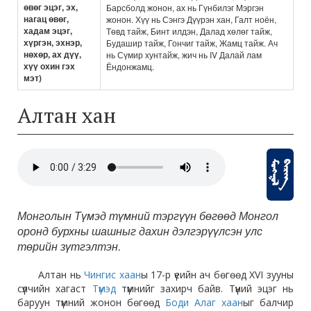
өвөг эцэг, эх,
Барсболд жонон, ах нь Гүнбилэг Мэргэн
нагац өвөг,
жонон. Хүү нь Сэнгэ Дүүрэн хан, Галт ноён,
хадам эцэг,
Төвд тайж, Бинт илдэн, Далад хөлөг тайж,
хүргэн, эхнэр,
Будашир тайж, Гончиг тайж, Жамц тайж. Ач
нөхөр, ах дүү,
нь Сүмир хунтайж, жич нь IV Далай лам
хүү охин гэх
Ёндонжамц.
мэт)
Алтан хан
Монголын Түмэд түмний тэргүүн бөгөөд Монгол
оронд бурхны шашныг дахин дэлгэрүүлсэн улс
төрийн зүтгэлтэн.
Алтан нь
Чингис хаан
ы 17-р үеийн ач бөгөөд XVI зууны
сүүлчийн хагаст
Түмэд
түмнийг захирч байв. Түүний эцэг нь
баруун түмний жонон бөгөөд
Боди Алаг хаан
ыг балчир