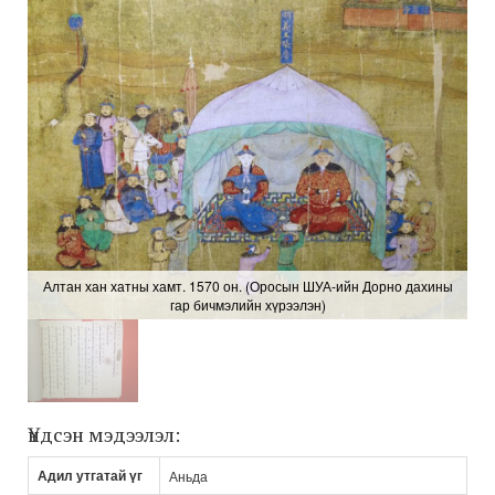
Алтан хан хатны хамт. 1570 он. (Оросын ШУА-ийн Дорно дахины
гар бичмэлийн хүрээлэн)
Үндсэн мэдээлэл:
Адил утгатай үг
Аньда