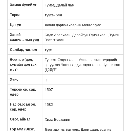
Хамаа бүхий үг
Түмэд, Далай лам
Төрөл
түүхэн хүн
Цаг үе
Дөчин дөрвөн хоёрын Монгол улс
Хэний
Боди Алаг хаан, Дарайсун Гүдэн хаан, Түмэн
хаанчлалын үед
Засагт хаан
Салбар, чиглэл
түүх
Өөр нэр (цол,
Түшээт Сэцэн хаан, Мянган алтан хүрднийг
сүмийн цол гэх
эргүүлэгч Чакраварди сэцэн хаан, Шунь-и ван
мэт)
(順義王)
Хүйс
эр
Төрсөн он, сар,
1507
өдөр
Нас барсан он,
1582
сар, өдөр
Овог, аймаг
Хиад Боржигин
Гэр бүл (Эцэг,
Өвөг эцэг нь Батмөнх Даян хаан, эцэг нь