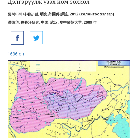
Дэлгэрүүлж үзэх ном зохиол
동북아역사재단 편, 明史 外國傳 譯註, 2012 (солонгос хэлээр)
温德华, 俺答汗研究, 中国, 武汉, 华中师范大学, 2009 年
1636 он
173