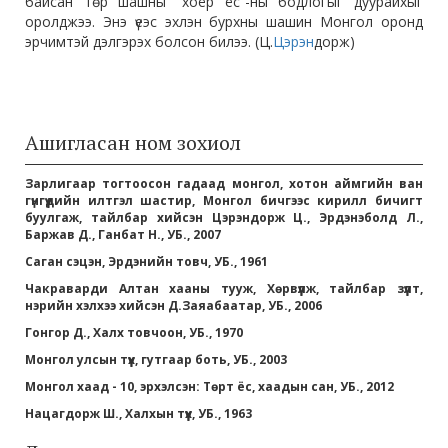
байсан төр шашны “хоёр ёс”-ны бодлогыг дуурайхыг
оролджээ. Энэ үеэс эхлэн бурхны шашин Монгол оронд
эрчимтэй дэлгэрэх болсон билээ. (Ц.
Цэрэн
дорж)
Ашигласан ном зохиол
Зарлигаар тогтоосон гадаад монгол, хотон аймгийн ван
гүнгүүдийн илтгэл шастир, Монгол бичгээс кирилл бичигт
буулгаж, тайлбар хийсэн Цэрэндорж Ц., Эрдэнэболд Л.,
Баржав Д., Ганбат Н., УБ., 2007
Саган сэцэн, Эрдэнийн товч, УБ., 1961
Чакраварди Алтан хааны тууж, Хөрвүүлж, тайлбар зүүлт,
нэрийн хэлхээ хийсэн Д.Заяабаатар, УБ., 2006
Гонгор Д., Халх товчоон, УБ., 1970
Монгол улсын түүх, гутгаар боть, УБ., 2003
Монгол хаад - 10, эрхэлсэн: Төрт ёс, хаадын сан, УБ., 2012
Нацагдорж Ш., Халхын түүх, УБ., 1963