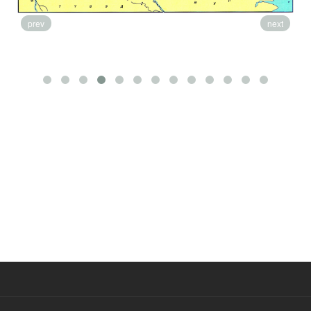
prev
next