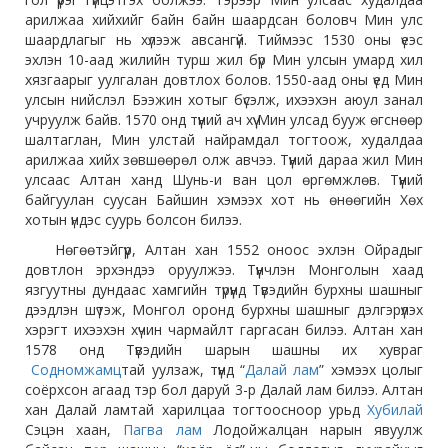
арилжаа хийхийг байн байн шаардсан боловч Мин улс
шаардлагыг нь хүлээж авсангүй. Тиймээс 1530 оны үеэс
эхлэн 10-аад жилийн турш жил бүр Мин улсын умард хил
хязгаарыг уулгалан довтлох болов. 1550-аад оны үед Мин
улсын нийслэл Бээжин хотыг бүсэлж, ихээхэн аюул занал
учруулж байв. 1570 онд түүний ач хүү Мин улсад бууж өгснөөр
шалтаглан, Мин улстай найрамдал тогтоож, худалдаа
арилжаа хийх зөвшөөрөл олж авчээ. Түүний дараа жил Мин
улсаас Алтан ханд Шунь-и ван цол өргөмжлөв. Түүний
байгуулан суусан Байшин хэмээх хот нь өнөөгийн Хөх
хотын үндэс суурь болсон билээ.
Нөгөөтэйгүүр, Алтан хан 1552 оноос эхлэн Ойрадыг
довтлон эрхэндээ оруулжээ. Түүнчлэн Монголын хаад
язгуутны дундаас хамгийн түрүүнд Түвэдийн бурхны шашныг
дээдлэн шүтэж, Монгол оронд бурхны шашныг дэлгэрүүлэх
хэрэгт ихээхэн хүчин чармайлт гаргасан билээ. Алтан хан
1578 онд Түвэдийн шарын шашны их хувраг
Содномжамц
тай уулзаж, түүнд “
Далай лам
” хэмээх цолыг
соёрхсон агаад тэр бол даруй 3-р Далай лам билээ. Алтан
хан Далай ламтай харилцаа тогтоосноор урьд
Хубилай
Сэцэн хаан,
Пагва лам
Лодойжалцан нарын явуулж