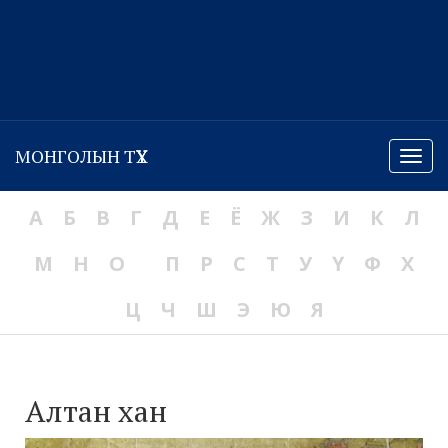
МОНГОЛЫН ТҮҮХ
Menu
А
Б
В
Г
Д
Е
Ё
Ж
З
И
К
Л
М
Н
О
П
Р
С
Т
У
Ү
Ф
Х
Ц
Ч
Ш
Э
Ю
Я
Алтан хан