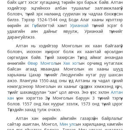
байх цагт хэсэг хугацаанд төрийн эрх барьж байв. Алтан
хэдийгээр эцгийнхээ албан тушаалыг залгамжлаагүй
боловч, түүний эрх нөлөөнд суурилан хүч чадлаа бэхжүүлсэн
билээ. Тэрээр 1524-1544 онд Боди Алаг хааны хүсэлтээр
өөрийн ах
Гүн
билэгтэй хамт
Урианхай
түмний эсрэг 6
удаагийн аян дайныг явуулж, Урианхай түмнийг
дарангуйлжээ.
Алтан нь хэдийгээр Монголын их хаан байгаагүй
боловч, ихээхэн хүчирхэг болж их хаантай өрсөлдөн
сөргөлдөж байв. Түүний захирсан Түмэд аймаг анхандаа
өнөөгийн
Өвөр Монгол
ын
Хөх хот
ын орчимд нутаглаж
байсан агаад яваандаа Монголын их хааны шууд
харьяаны Цахар түмнийг Ляодунгийн нутаг руу шахсан
ажээ. Ялангуяа 1550-аад оны үед Алтаны хүч чадал сүрхий
нэмэгдсэнээр Монголын их хааныг сүрдүүлэх хэмжээнд хүрч,
түүнийг шахамдуулан “хан” цол авчээ. Энэ үеэс эхлэн
Алтан
хан
үнэн хэрэгтээ Зүүн Монголын баруун 3 түмний тэргүүн
болов. 1557 онд Хөх нуурыг эзэлж, 1573 онд түүний цэрэг
Түвэдийн захад тулж очжээ.
Алтан хан өөрийн аймгийн газарзүйн байрлалыг
сайтар ашиглан, Монгол,
Мин улс
ын харилцаанд хамгийн
гол үүрэг гүйцэтгэх болжээ. Тэрээр Мин улсаас худалдаа