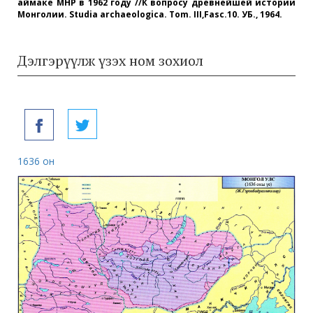
аймаке МНР в 1962 году //К вопросу
древнейшей истории
Монголии. Studia archaeologica. Тom. III,Fasc.10. УБ., 1964.
Дэлгэрүүлж үзэх ном зохиол
1636 он
173