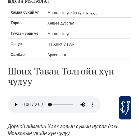
Үндсэн мэдээлэл:
Хамаа бүхий үг
Монголын үеийн хүн чулууд
Төрөл
Хөшөө дурсгал
Түүхэн эрин үе
Монголын үе
Он цаг
НТ XIII-XIV зуун
Салбар
Археологи
Шонх Таван Толгойн хүн
чулуу
Дорнод аймгийн Халх голын сумын нутаг дахь
Монголын үеийн хүн чулуу