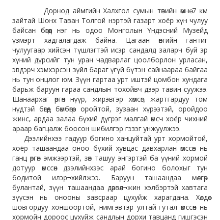
Дорнод аймгийн Халхгол сумын төвийн өмнө 7 км
зайтай Шонх Таван Толгой нэртэй газарт хоёр хүн чулуу
байсан бөгөөд нэг нь одоо Монголын Үндэсний Музейд
үзмэрт хадгалагдаж байна. Цагаан өнгийн гантиг
чулуугаар хийсэн түшлэгтэй исэр сандалд заларч буй эр
хүний дүрсийг тун уран чадварлаг цоолборлон урласан,
эвдэрч хэмхэрсэн зүйл бараг үгүй бүтэн сайнаараа байгаа
нь тун онцлог юм. Зүүн гартаа урт иштэй цомбон хундага
барьж баруун гараа сандлын тохойвч дээр тавин суужээ.
Шанаархаг өргөн нүүр, жирэвгэр хөмсөг, жартгардуу том
нүдтэй бөгөөд бөмбөгөр оройтой, зузаан хүрээтэй, оройдоо
жинс, ардаа залаа бүхий дүгрэг малгай өмсч хоёр чихний
араар багцалж боосон шибилгэр гэзэг унжуулжээ.
Дээлийнхээ гадуур богино ханцуйтай урт хормойтой,
хоёр ташаандаа оноо бүхий хувцас давхарлан өмссөн нь
ганц өргөн эмжээртэй, зөв ташуу энгэртэй ба үүний хормой
дотуур өмссөн дээлийнхээс арай богино болохыг тун
бодитой илэр¬хийлжээ. Баруун ташаандаа мөлгөр
булантай, зүүн ташаандаа дөрвөл¬жин хэлбэртэй хавтага
зүүсэн нь онооны завсраар цухуйж харагдана. Хөлдөө
шовгордуу хоншоортой, нимгэвтэр ултай гутал өмссөн нь
хормойн дороос цухуйж сандлын дорхи тавцанд гишгэсэн