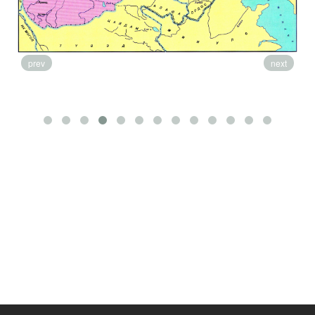
prev
next