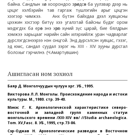
байна. Сандлын хөл хоорондоо зөрөлдсөн ба уулзвар дээр нь
цэцэг хэлбэрийн тав гаргаж түшлэгийн арыг цэцгэн
хээгээр чимжээ. Анх бүтэн байхдаа дээл хувцасны
цээжин хэсгээр битүү хээ угалзтай байсны бүдэг ором
мэдэгдэх ба ерөөс энэ хөрөг хүний зүс царай, бие бялдрын
хэмжээ харьцааг нарийн сайн илэрхийлж уран чадварлаг
дүрслэгдсэнээрээ нэн онцгой. Энд дүрсэлсэн хувцас, гэзэг,
эд юмс, сандал суудал зэрэг нь ХIII - ХIV зууны дурсгал
болохыг гэрчилнэ. (Ч.Амартүвшин)
Ашигласан ном зохиол
Баяр Д. Монголчуудын чулуун хөрөг. УБ., 1995.
Викторова Л.Л. Монголы. Происхождение народа и истоки
культуры. М., 1980. стр. 39-40.
Мэнэс Г. К. Археологической характеристике северо-
восточной и западной групп каменных
статуи
монгольского времени /XIII-XIV вв/ //Studia archaeologica.
Тom. XV,Fasc. 8. УБ., 1995, стр.73-86.
Сэр-Оджав Н. Археологические разведки в Восточном