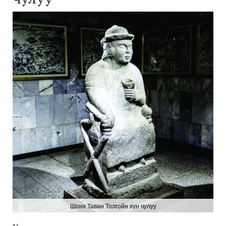
Шонх Таван Толгойн хүн чулуу