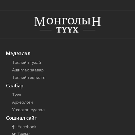
Мэдээлэл
Төслийн тухай
Ашиглах заавар
Төслийн зорилго
Салбар
Түүх
Археологи
Угсаатан судлал
Сошиал сайт
Facebook
Twitter