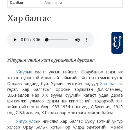
Салбар
Археологи
Хар балгас
Уйгурын үеийн хот суурингийн дурсгал.
Уйгур
ын хаант улсын нийслэл Орду­балык гэдэг их
хотын нуранхай Архангай аймгийн Хотонт сумын нутаг
Орхоны хөндийд буй. Үүнийг нутгийн ардууд
Хар балгас
гэдэг. Хар балгасыг оросын эрдэмтэн Д.А.Клеменц,
В.В.Радлов нар XIX зууны сүүлийн хагаст удаа дараа
шинжилж улмаар эрдэм шинжилгээний тодор­хойлолт
хийж нийтэлсэн бөгөөд 1933-1934 оны үед Д.Букенич, 1949
онд С.В.Киселев, Х.Пэрлээ нар малтлага хийсэн байна.
Уйгур улс
ын нийслэл Хар балгас буюу эртний уйгур
хэлээр Орду Балык хотын ор үлдэц эдүгээгийн манай