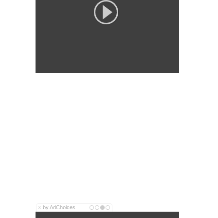
by AdChoices
X