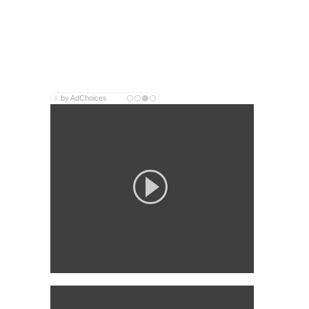
by AdChoices
X