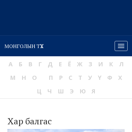
МОНГОЛЫН ТҮҮХ
Menu
А
Б
В
Г
Д
Е
Ё
Ж
З
И
К
Л
М
Н
О
П
Р
С
Т
У
Ү
Ф
Х
Ц
Ч
Ш
Э
Ю
Я
Хар балгас