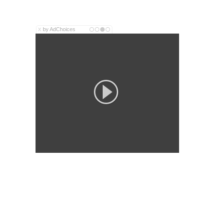
by AdChoices
X