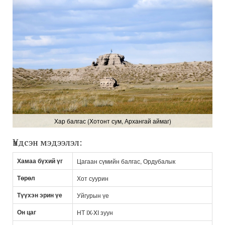
Хар балгас (Хотонт сум, Архангай аймаг)
Үндсэн мэдээлэл:
Хамаа бүхий үг
Цагаан сүмийн балгас, Ордубалык
Төрөл
Хот суурин
Түүхэн эрин үе
Уйгурын үе
Он цаг
НТ IX-XI зуун