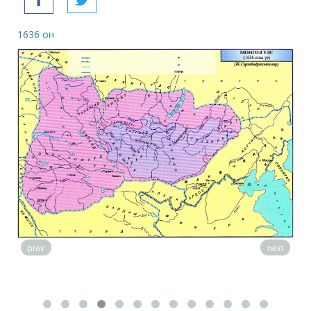
1636 он
173
prev
next