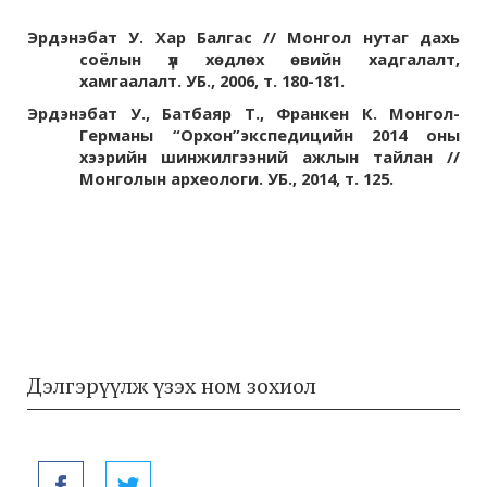
Эрдэнэбат У. Хар Балгас // Монгол нутаг дахь
соёлын үл хөдлөх өвийн хадгалалт,
хамгаалалт. УБ., 2006,
т.
180-181.
Эрдэнэбат У., Батбаяр Т., Франкен К. Монгол-
Германы “Орхон”экспедицийн 2014 оны
хээрийн шинжилгээний ажлын тайлан //
Монголын археологи. УБ., 2014,
т. 125.
Дэлгэрүүлж үзэх ном зохиол