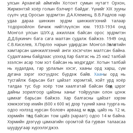
улсын Архангай аймгийн Хотонт сумын нутагт Орхон,
Жирмэнтэй хоёр голын бэлчирт байдаг. Үүнийг ХIX зууны
сүүлч үед Оросын эрдэмтэн Д.А.Клеменц, В.В.Радлов нар
удаа дараа шинжин эрдэм шинжилгээний талаар
тодорхойлон бичиж нийтлүүлсэн юм. 1933-1934 онд
Монгол улсын ШУХ-д ажиллаж байсан орос эрдэмтэн
Д.Д.Букинич бага сага малтан судалж байжээ. 1949 онд
С.В.Киселев, Х.Пэрлээ нарын удирдсан Монгол-Зөвлөлтийн
хамтарсан шинжилгээний анги хэсэгчлэн малтсан байна.
Судалгааны байдлаас үзэхэд Хар балгас нь 25 км2 талбай
эзэлсэн асар том хот байсан нь мэдэгддэг. Хотын талбай
нь худалдаа, гар урлалын хэсэг, хааны орд харш, сүм
дугана зэрэг хэсгүүдээс бүрдэж байв.
Хаан
ы орд нь
тусгайлж барьсан бат цайзат хэрэмтэй, хойт урд хоёр
талдаа тус бүр хоёр том хаалгатай байсан бөгөөд цэрэг
дайны зорилгоор цайзны ханыг тойруулан олон цонж
цамхаг барьсан байжээ. Хар балгасны цайзат хэрэм
хэмжээгээр ихийн (600 x 600 м) дээр түүний хана туурга нь
одоо нэлээд нурсан боловч арваад м өндөр, цайз нь 12 м,
хэрмийн төвд байсан том цайз (хараат) одоо 14 м байна.
Хэрмийн дээгүүр цамхагийн оромтой ба гурван талаасаа
шуудуугаар хүрээлэгджээ.