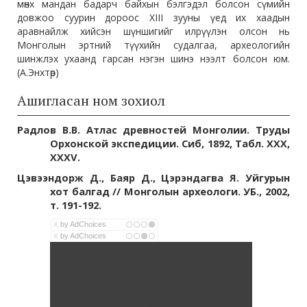
мөнх мандан бадарч байхын бэлгэдэл болсон сүмийн
довжоо суурин дороос XIII зууны үед их хаадын
аравнайлж хийсэн шүншигийг илрүүлэн олсон нь
Монголын эртний түүхийн судалгаа, археологийн
шинжлэх ухаанд гарсан нэгэн шинэ нээлт болсон юм.
(А.Энхтөр)
Ашигласан ном зохиол
Радлов В.В. Атлас древностей Монголии. Труды
Орхонской экспедиции. Сиб, 1892, Табл. XXX,
XXXV.
Цэвээндорж
Д.
, Баяр Д., Цэрэндагва Я. Уйгурын
хот балгад
//
Монголын археологи. УБ., 2002,
т. 191-192.
by AdChoices
X
by AdChoices
X