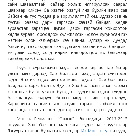
сайн шатаалттай, сайтар хольж нягтруулсан саарал
шавраар хийсэн ба хээтэй хээгүй янз бүрийн ваар сав
байсан нь тус тусдаа өөр өөр зориулалттай юм. Эдгээр сав нь
тусгай хэвээр дарж гаргасан хээтэй байдаг. Хөндлөн
зураастай зэрэгцээ шугам, дарж гаргасан хонхортой
хөндлөн зураас, ороолдож сүлжилдсэн болон дугуйрсан гэх
мэтийн олон хэлбэрийн хээ байна. Эдгээр нь Дундад
Азийн нутгаас олддог сав суулганы хээтэй ижил байдгийг
Уйгурын соёлд согд нарын нөлөө оролцоо их байснаар
тайлбарлаж болох юм.
Түүхэн сурвалжийн мэдээ ёсоор киргис нар Уйгар
улсыг мөхөөн дараад Хар балгасыг ихэд эвдэн сүйтгэсэн
гэдэг. Энэ их эвдрэлийн ор мөрийг одоо ч Хар балгасны
байдлаас харж болно. Эдүгээ Хар балгасны зөвхөн хэрэмт
хэсэг нь л бүтэн үлдэж, бусад хэсгүүд ихэд эвдрэн сүйдсэн
ба ялангуяа баруун болон өмнөд хэсгийн хорооллууд
Хархорины сангийн аж ахуйн тариан талбайд орж
хагалагдан хотын соёлт давхарга ихээр эвдэрч сүйджээ.
Монгол-Германы “Орхон” Экспедици 2013-2015
онуудад Хар балгаст малтлага судалгаа явуулснаар
Язгуурын таван бурханы ивээл дор
Их Монгол улс
ын үүрд