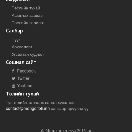
Төслийн тухай
Ашиглах заавар
Төслийн зорилго
Салбар
Түүх
Археологи
Угсаатан судлал
Сошиал сайт
Facebook
Twitter
Youtube
Толийн тухай
Тус толийн талаарх санал хүсэлтээ
contact@mongoltoli.mn
хаягаар ирүүлнэ үү.
© Монголын түүх 2016 он