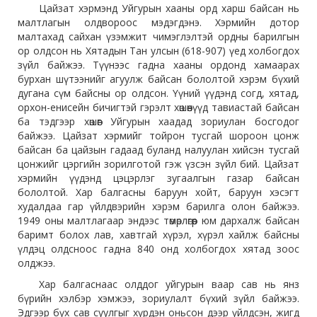
Цайзат хэрмэнд Уйгурын хааны орд харш байсан нь
малтлагын олдвороос мэдэгдэнэ. Хэрмийн дотор
малтахад сайхан үзэмжит чимэглэлтэй ордны барилгын
ор олдсон нь Хятадын Тан улсын (618-907) үед холбогдох
зүйл байжээ. Түүнээс гадна хааны ордонд хамаарах
бурхан шүтээнийг агуулж байсан бололтой хэрэм бүхий
дугана сүм байсны ор олдсон. Үүний үүдэнд согд, хятад,
орхон-енисейн бичигтэй гэрэлт хөшөөнүүд тавиастай байсан
ба тэдгээр хөшөөг Уйгурын хаадад зориулан босгодог
байжээ. Цайзат хэрмийг тойрон тусгай шороон цонж
байсан ба цайзын гадаад буланд налуулан хийсэн тусгай
цонжийг цэргийн зорилготой гэж үзсэн зүйл бий. Цайзат
хэрмийн үүдэнд цэцэрлэг зугаалгын газар байсан
бололтой. Хар балгасны баруун хойт, баруун хэсэгт
худалдаа гар үйлдвэрийн хэрэм барилга олон байжээ.
1949 оны малтлагаар эндээс төмөрлөгөөр юм дархалж байсан
баримт болох лав, хавтгай хүрэл, хүрэл хайлж байсны
үлдэц олдсноос гадна 840 онд холбогдох хятад зоос
олджээ.
Хар балгаснаас олддог уйгурын ваар сав нь янз
бүрийн хэлбэр хэмжээ, зориулалт бүхий зүйл байжээ.
Эдгээр бүх сав суулгыг хүрдэн оньсон дээр үйлдсэн, жигд