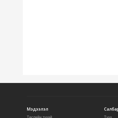
Мэдээлэл
Салба
Төслийн тухай
Түүх