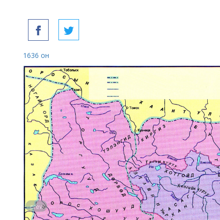
1636 он
prev