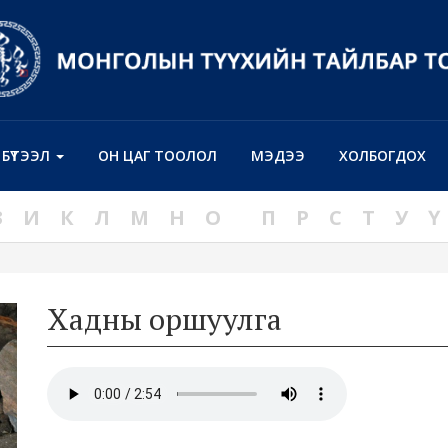
Н БҮТЭЭЛ
ОН ЦАГ ТООЛОЛ
МЭДЭЭ
ХОЛБОГДОХ
З
И
К
Л
М
Н
О
П
Р
С
Т
У
Ү
Хадны оршуулга