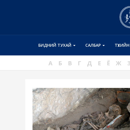
БИДНИЙ ТУХАЙ
САЛБАР
ТҮҮХИЙ
А
Б
В
Г
Д
Е
Ё
Ж