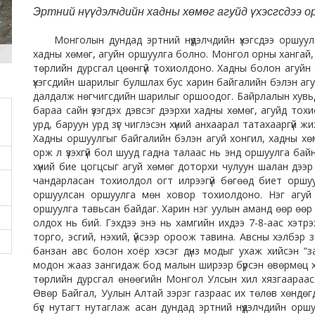
Эртний нүүдэлчдийн хадны хөмөг агуйд үхэсгсдээ о
Монголын дундад эртний нүүдэлчдийн үхэгсдээ оршуу
хадны хөмөг, агуйн оршуулга болно. Монгол орны хангай,
төрлийн дурсгал цөөнгүй тохиолдоно. Хадны болон агуйн
үхэгсдийн шарилыг булшлах бус харин байгалийн бэлэн аг
далдалж нөгчигсдийн шарилыг оршоодог. Байрлалын хувьд
бараа сайн үзэгдэх дэвсэг дээрхи хадны хөмөг, агуйд тохи
урд, баруун урд зүг чиглэсэн хүний анхаарал татахааргүй 
Хадны оршуулгыг байгалийн бэлэн агуй хонгил, хадны хөмөг
орж л үзэхгүй бол шууд гадна талаас нь энд оршуулга байн
хүний бие цогцсыг агуй хөмөг доторхи чулуун шалан дээ
чандарласан тохиолдол огт илрээгүй бөгөөд биет оршу
оршуулсан оршуулга мөн ховор тохиолдоно. Нэг агуй
оршуулга тавьсан байдаг. Харин нэг уулын аманд өөр өөр
олдох нь бий. Гэхдээ энэ нь хамгийн ихдээ 7-8-аас хэтр
торго, эсгий, нэхий, үйсээр ороож тавина. Авсны хэлбэр
банзан авс болон хоёр хэсэг дүнз модыг ухаж хийсэн “за
модон жааз зангидаж бод малын ширээр бүрсэн өвөрмөц х
төрлийн дурсгал өнөөгийн Монгол Улсын хил хязгаараас 
Өвөр Байгал, Уулын Алтай зэрэг газраас их төлөв хөндө
бүс нутагт нутаглаж асан дундад эртний нүүдэлчдийн ор