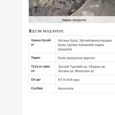
Хадны оршуулга
Үндсэн мэдээлэл:
Хамаа бүхий
Хятаны булш, Эртний монголчуудын
үг
булш, Цагаан Ханангийн хадны
оршуулга
Төрөл
Булш оршуулгын дурсгал
Түүхэн эрин
Эртний Түрэгийн үе, Уйгурын үе,
үе
Хятаны үе, Монголын үе
Он цаг
НТ VI-XVII зуун
Салбар
Археологи