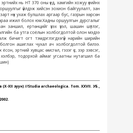
эртнийх нь НТ 370 оны үед, хамгийн хожуу үеийнх
оршуулгыг үйлдэж хийсэн зохион байгуулалт, зан
азарт нүх ухаж булшлах аргаар бус, газрын хөрсөн
араа ижил болох юм.Хадны оршуулгын дурсгалыг
ан заншил, ертөнцийг үзэх үзэл, шашин шүтлэг,
д өлгийн ба утга соёлын холбогдолтой олон мэдээ
алж бичигт огт тэмдэглэгдээгүй нарийн ширийн
 болгон ашиглах чухал ач холбогдолтой билээ.
ёсон, эртний хувцас өмсгөл, гэзэг үс, зэр зэвсэг,
 хэлбэр, тодорхой аймаг угсаатны нутагшил ба
вшин)
X-XII зуун) //Studia
archaeologica. Tom. XXVII. УБ.,
2002.