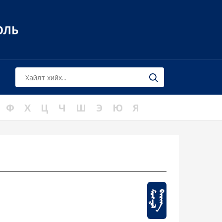
Ф
Х
Ц
Ч
Ш
Э
Ю
Я