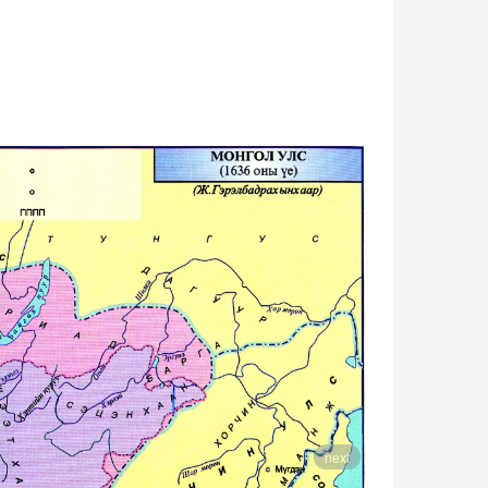
1730 он
next