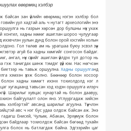
ршуулах өвөрмөц хэлбэр
лж байсан зан үйлийн өвөрмөц нэгэн хэлбэр бол
 говийн уул хадтай аль ч нутагт археологийн энэ
 оршуулга нь газрын хөрсөн дор булшны нүх ухаж
уй хонгил, хадны хөмөг ашиглан шороо чулуугаар
 ихэвчлэн уулын дунд болон орой хэсгийн холын
олдоно. Гол төлөв ам нь урагшаа буюу эсвэл зүүн
жижгэвтэр агуй ба хадны хөмгийг сонгосон байдаг.
, ангал, нүх сүвийг ашиглан үйлдэх тул дотор нь
а гэж танигдах шинж тэмдэг үгүй юм. Нас нөгчсөн
р биетээр нь тавьж оршуулна.
Хадны оршуулга
нд
улга хэмээн үзэж болно. Бөөнөөр болон хосоор
 болон хадны хөмөгт ихэнх тохиолдолд нэг л
 цаг хугацаанд тавьсан хэд хэдэн оршуулга илэрч
эхгүй. Шарилыг хувцас хунартай нь болон даавуу,
 зохион байгуулалт олон янз. Углуургадаж хийсэн
вь хэлбэртэй” авсанд шарилыг агуулна. Түүнчлэн
ийцтэй авс ч нэг бус удаа олдож байсан аж. Энэ
гадагш Енисей, Чулым, Абакан, Эрхүү муж болон
гдсөн байдлаар тохиолдож байсан бөгөөд тухайн
шуулга болох нь батлагдаж байна. Эдгээрийн цаг