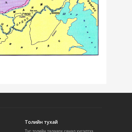
Толийн тухай
Тус толийн талаарх санал хүсэлтээ