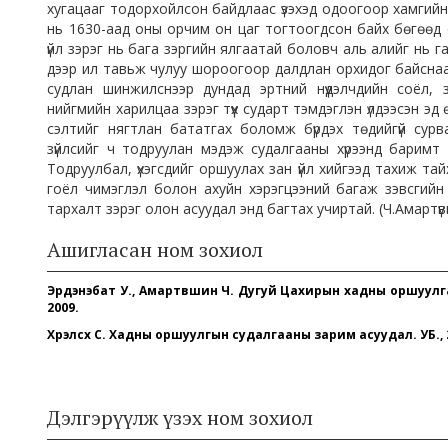
хугацааг тодорхойлсон байдлаас үзэхэд одоогоор хамгийн 
нь 1630-аад оны орчим он цаг тогтоогдсон байх бөгөөд 
үйл зэрэг нь бага зэргийн ялгаатай боловч аль алийг нь г
дээр ил тавьж чулуу шороогоор далдлан орхидог байсна
судлан шинжилснээр дундад эртний нүүдэлчдийн соёл, з
нийгмийн харилцаа зэрэг түүх сударт тэмдэглэн үлдээсэн э
сэлтийг нягтлан бататгах боломж бүрдэх төдийгүй сурв
зүйлсийг ч тодруулан мэдэж судалгааны хүрээнд баримт
Тодруулбал, үхэгсдийг оршуулах зан үйл хийгээд тахиж тайх 
гоёл чимэглэл болон ахуйн хэрэгцээний багаж зэвсгийн
тархалт зэрэг олон асуудал энд багтах учиртай. (Ч.Амартү
Ашигласан ном зохиол
Эрдэнэбат У., Амартүвшин Ч. Дугуй Цахирын хадны оршуулга (
2009.
Хүрэлсүх С. Хадны оршуулгын судалгааны зарим асуудал. УБ., 
Дэлгэрүүлж үзэх ном зохиол