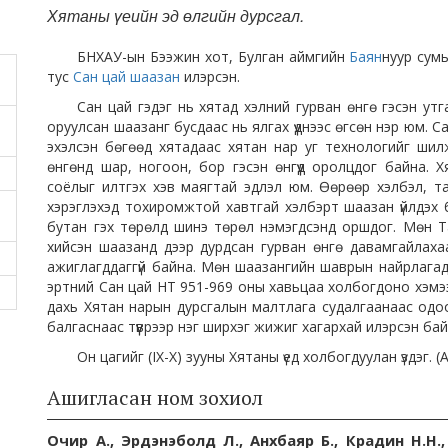
Хятаны үеийн эд өлгийн дурсгал.
БНХАУ-ын Бээжин хот, Булган аймгийн
Баян
нуур сум
тус
Сан цай шаазан
илэрсэн.
Сан цай гэдэг нь хятад хэлний гурван өнгө гэсэн утг
оруулсан шаазанг бусдаас нь ялгах үүднээс өгсөн нэр юм. 
эхэлсэн бөгөөд хятадаас хятан нар уг технологийг шилж
өнгөнд шар, ногоон, бор гэсэн өнгүүд оролцдог байна. 
соёлыг илтгэх хэв маягтай эдлэл юм. Өөрөөр хэлбэл, т
хэрэглэхэд тохиромжтой хавтгай хэлбэрт шаазан үйлдэх 
бутан гэх төрөлд шинэ төрөл нэмэгдсэнд оршдог. Мөн Та
хийсэн шаазанд дээр дурдсан гурван өнгө давамгайлахаа
ажиглагддаггүй байна. Мөн шаазангийн шаврын найрлага
эртний Сан цай НТ 951-969 оны хавьцаа холбогдоно хэмэ
дахь Хятан нарын дурсгалын малтлага судалгаанаас одоо
балгаснаас түүврээр нэг ширхэг жижиг хагархай илэрсэн бай
Он цагийг (IX-X) зууны Хятаны үед холбогдуулан үздэг. (
Ашигласан ном зохиол
Очир А., Эрдэнэболд Л., Анхбаяр Б., Крадин Н.Н.,