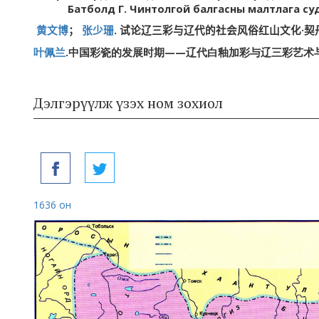
Батболд Г. Чинтолгой балгасны малтлага су
.
·
黄文博
；
张少珊
试论辽三彩与辽代的社会风俗
红山文化
契
.
——
叶佩兰
中国彩瓷的发展时期
辽代白釉加彩与辽三彩艺术
Дэлгэрүүлж үзэх ном зохиол
1636 он