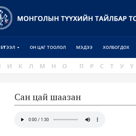
Н БҮТЭЭЛ
ОН ЦАГ ТООЛОЛ
МЭДЭЭ
ХОЛБОГДОХ
З
И
К
Л
М
Н
О
П
Р
С
Т
У
Ү
Сан цай шаазан
н