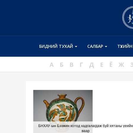
БИДНИЙ ТУХАЙ
САЛБАР
ТҮҮХИЙ
А
Б
В
Г
Д
Е
Ё
Ж
БНХАУ-ын Бээжин хотод хадгалагдаж буй хятаны үеий
ваар