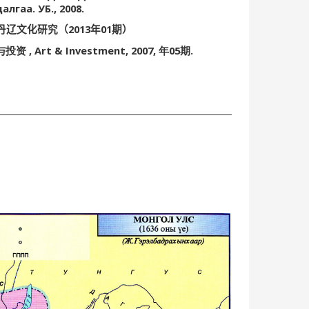
далгаа.
УБ., 2008.
2013
01
丹辽文化研究（
年
期）
,
Art & Investment,
2007,
05
.
与投资
年
期
1730 он