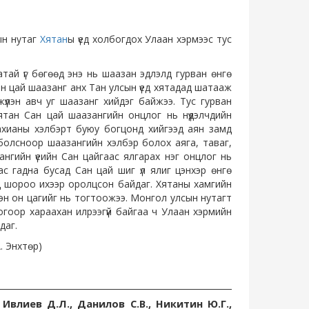
ын нутаг
Хятан
ы үед холбогдох Улаан хэрмээс тус
атай үг бөгөөд энэ нь шаазан эдлэлд гурван өнгө
Сан цай шаазанг анх Тан улсын үед хятадад шатааж
үүлэн авч уг шаазанг хийдэг байжээ. Тус гурван
Хятан Сан цай шаазангийн онцлог нь нүүдэлчдийн
ахианы хэлбэрт буюу богцонд хийгээд аян замд
болсноор шаазангийн хэлбэр болох аяга, таваг,
нгийн үеийн Сан цайгаас ялгарах нэг онцлог нь
с гадна бусад Сан цай шиг үл ялиг цэнхэр өнгө
д шороо ихээр оролцсон байдаг. Хятаны хамгийн
эн он цагийг нь тогтоожээ. Монгол улсын нутагт
гоор хараахан илрээгүй байгаа ч Улаан хэрмийн
даг.
А. Энхтөр)
 Ивлиев Д.Л., Данилов С.В., Никитин Ю.Г.,