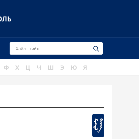
Ф
Х
Ц
Ч
Ш
Э
Ю
Я