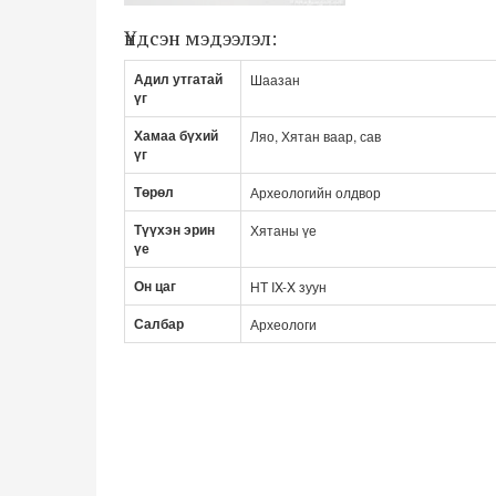
Үндсэн мэдээлэл:
Адил утгатай
Шаазан
үг
Хамаа бүхий
Ляо, Хятан ваар, сав
үг
Төрөл
Археологийн олдвор
Түүхэн эрин
Хятаны үе
үе
Он цаг
НТ IX-X зуун
Салбар
Археологи