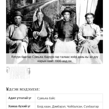
Ялгуун баатар Сумъяа /баруун гар талаас хоёр дахь нь/ ах дүү
нарын хамт 1930-аад он
Үндсэн мэдээлэл:
Адил утгатай үг
Сумъяа бэйс
Хамаа бүхий үг
Богд хаан, Дэмбэрэл, Чойбалсан, Сүхбаатар