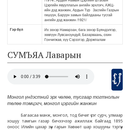
Цэргийн явууллагын ангийн эрхлэгч, АЖЦ-
ийн дэд жанжин, Ардын Түр Засгийн Газрын
гишүүн, Баруун замын байлдааны тусгай
ангийн дэд жанжин /1921/
Гэр бүл
Их эхнэр Намарзан, бага эхнэр Буяндэлгэр,
хөвгүүн Лувсанзундуй, Базарваань, охин
Гончигжав, хүү Сэрээтэр, Доржпалам
СУМЪЯА Лаварын
Монгол үндэстний эрх чөлөө, тусгаар тогтнолын
төлөө тэмцэгч, монгол цэргийн жанжин
Багаасаа манж, монгол, тод бичиг үсэг сурч, улмаар
хошуу тамгын газар бичээчээр ажиллаж байгаад 1895
оноос Илийн цахар зүүн гарын Хөвөөт шар хошууны тэргүүн