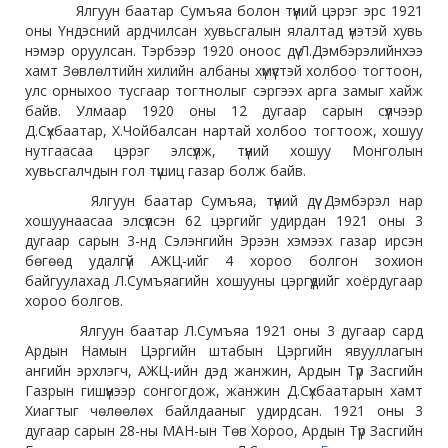
Ялгуун баатар Сумъяа болон түүний цэрэг эрс 1921
оны Үндэсний ардчилсан хувьсгалын ялалтад үнэтэй хувь
нэмэр оруулсан. Тэрбээр 1920 оноос дүү Л.Дэмбэрэлийнхээ
хамт Зөвлөлтийн хилийн албаны хүмүүстэй холбоо тогтоон,
улс орныхоо тусгаар тогтнолыг сэргээх арга замыг хайж
байв. Улмаар 1920 оны 12 дугаар сарын сүүлчээр
Д.Сүхбаатар, Х.Чойбалсан нартай холбоо тогтоож, хошуу
нутгаасаа цэрэг элсүүлж, түүний хошуу Монголын
хувьсгалчдын гол түшиц газар болж байв.
Ялгуун баатар Сумъяа, түүний дүү Дэмбэрэл нар
хошуунаасаа элсүүлсэн 62 цэргийг удирдан 1921 оны 3
дугаар сарын 3-нд Сэлэнгийн Эрээн хэмээх газар ирсэн
бөгөөд удалгүй АЖЦ-ийг 4 хороо болгон зохион
байгуулахад Л.Сумъяагийн хошууны цэргүүдийг хоёрдугаар
хороо болгов.
Ялгуун баатар Л.Сумъяа 1921 оны 3 дугаар сард
Ардын Намын Цэргийн штабын Цэргийн явууллагын
ангийн эрхлэгч, АЖЦ-ийн дэд жанжин, Ардын Түр Засгийн
Газрын гишүүнээр сонгогдож, жанжин Д.Сүхбаатарын хамт
Хиагтыг чөлөөлөх байлдааныг удирдсан. 1921 оны 3
дугаар сарын 28-ны МАН-ын Төв Хороо, Ардын Түр Засгийн