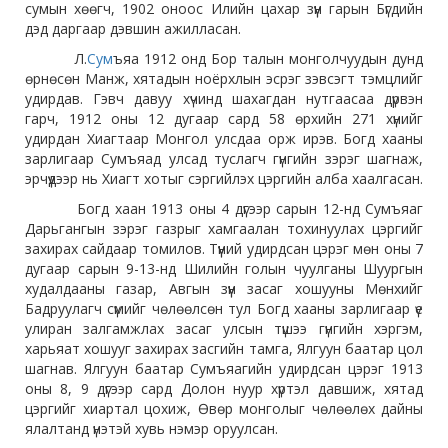
сумын хөөгч, 1902 оноос Илийн цахар зүүн гарын Бүгдийн
дэд даргаар дэвшин ажилласан.
Л.
Сум
ъяа 1912 онд Бор талын монголчуудын дунд
өрнөсөн Манж, хятадын ноёрхлын эсрэг зэвсэгт тэмцлийг
удирдав. Гэвч давуу хүчинд шахагдан нутгаасаа дүрвэн
гарч, 1912 оны 12 дугаар сард 58 өрхийн 271 хүнийг
удирдан Хиагтаар Монгол улсдаа орж ирэв. Богд хааны
зарлигаар Сумъяад улсад туслагч гүнгийн зэрэг шагнаж,
эрчүүдээр нь Хиагт хотыг сэргийлэх цэргийн алба хаалгасан.
Богд хаан 1913 оны 4 дүгээр сарын 12-нд Сумъяаг
Дарьгангын зэрэг газрыг хамгаалан тохинуулах цэргийг
захирах сайдаар томилов. Түүний удирдсан цэрэг мөн оны 7
дугаар сарын 9-13-нд Шилийн голын чуулганы Шуургын
худалдааны газар, Авгын зүүн засаг хошууны Мөнхийг
Бадруулагч сүмийг чөлөөлсөн тул Богд хааны зарлигаар үе
улиран залгамжлах засаг улсын түшээ гүнгийн хэргэм,
харьяат хошууг захирах засгийн тамга, Ялгуун баатар цол
шагнав. Ялгуун баатар Сумъяагийн удирдсан цэрэг 1913
оны 8, 9 дүгээр сард Долон нуур хүртэл давшиж, хятад
цэргийг хиартал цохиж, Өвөр монголыг чөлөөлөх дайны
ялалтанд үнэтэй хувь нэмэр оруулсан.