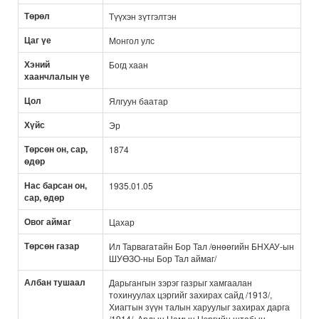
Төрөл
Түүхэн зүтгэлтэн
Цаг үе
Монгол улс
Хэний
Богд хаан
хаанчлалын үе
Цол
Ялгуун баатар
Хүйс
Эр
Төрсөн он, сар,
1874
өдөр
Нас барсан он,
1935.01.05
сар, өдөр
Овог аймаг
Цахар
Төрсөн газар
Ил Тарвагатайн Бор Тал /өнөөгийн БНХАУ-ын
ШУӨЗО-ны Бор Тал аймаг/
Албан тушаал
Дарьгангын зэрэг газрыг хамгаалан
тохинуулах цэргийг захирах сайд /1913/,
Хиагтын зүүн талын харуулыг захирах дарга
/1914/, Ардын Намын Цэргийн штабын