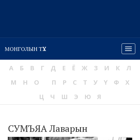
МОНГОЛЫН ТҮҮХ
Menu
А
Б
В
Г
Д
Е
Ё
Ж
З
И
К
Л
М
Н
О
П
Р
С
Т
У
Ү
Ф
Х
Ц
Ч
Ш
Э
Ю
Я
СУМЪЯА Лаварын