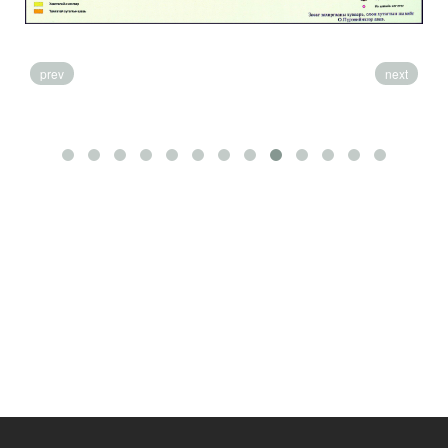
prev
next