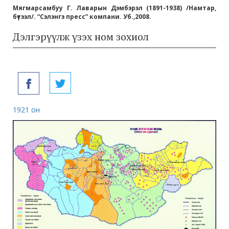
Мягмарсамбуу Г. Лаварын Дэмбэрэл (1891-1938) /Намтар,
бүтээл/. “Сэлэнгэ пресс” компани. Уб.,2008.
Дэлгэрүүлж үзэх ном зохиол
1921 он
193