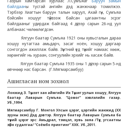
Газрын хамтарсан хурлаас Л.Сумъяаг
Баруун замын
байлдаан
ы тусгай ангийн дэд жанжнаар томилжээ.
Тэрбээр Хиагтын баруун талын харуул, Ахай гүн, Сумъяа
бэйсийн хошууг түйвээж байсан цагаантны эсрэг
байлдааныг удирдаж байгаад 4 дүгээр сарын 26-нд уул
албанаас чөлөөлөгдсөн.
Ялгуун баатар Сумъяа 1921 оны хувьсгалын дараа
хошуу нутагтаа амьдарч, засаг ноён, хошуу даргаар
сонгогдон ажиллаж байв. Зүүнтний үед түүнийг намаас хөөж,
хөрөнгийг нь хураан, сонгуулийн эрхийг нь хасаж байв.
Ялгуун баатар Сумъяа 1935 оны 1 дүгээр сарын 5-нд
өвчнөөр нас барсан. (Г.Мягмарсамбуу)
Ашигласан ном зохиол
Лонжид З. Түшээт хан аймгийн Их Түшиг уулын хошуу, Ялгуун
баатар Лаварын Сумъяа. “Цомог” хэвлэлийн газар.
Уб.,1994.
Мягмарсамбуу Г. Монгол Улсын цэрэг, цэргийн жанжид (XX
зууны эхэн) Дэд дэвтэр. Ялгуун баатар Лаварын Сумъяа ба
түүний цэрэг эрс: Амьдрал, тэмцэл, хувь заяа /Түүх, угсаатны
зүйн судалгаа/ “Соёмбо принтинг” ХХК. Уб.,2011.