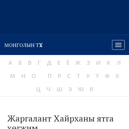
МОНГОЛЫН ТҮҮХ
Menu
А
Б
В
Г
Д
Е
Ё
Ж
З
И
К
Л
М
Н
О
П
Р
С
Т
У
Ү
Ф
Х
Ц
Ч
Ш
Э
Ю
Я
Жаргалант Хайрханы ятга
хөгжим