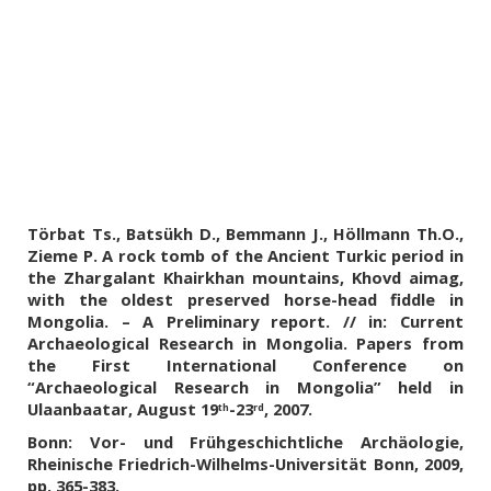
Törbat Ts., Batsükh D., Bemmann J., Höllmann Th.O.,
Zieme P. A rock tomb of the Ancient Turkic
period in
the Zhargalant Khairkhan mountains, Khovd aimag,
with the oldest preserved horse-head fiddle in
Mongolia. – A Preliminary report. // in: Current
Archaeological Research in Mongolia. Papers from
the First International Conference on
“Archaeological Research in Mongolia” held in
Ulaanbaatar, August 19
-23
, 2007.
th
rd
Bonn: Vor- und Frühgeschichtliche Archäologie,
Rheinische Friedrich-Wilhelms-Universität Bonn, 2009,
pp. 365-383.