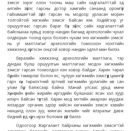
зэвсэг зэрэг олон тооны маш сайн хадгалалттай эд
өлгийн зүйлс гарсны дотор хамгийн санаанд оромгүй
гайхамшигтай зүйл гарсан нь модоор урласан морин
толгойтой хөгжийн зэмсэг байсан юм. Хэдийгээр уг
оршуулгаас гарсан бараг бүх зүйлс сайн хадгалалттай
байсныхаа хувьд ховор нандин бөгөөд археологийн чухал
олдворын тоонд орох боловч чухам энэ хөгжмийн зэмсэг
нь уг малтлагыг археологийн томоохон нээлтийн
хэмжээнд хүргэсэн онцгой ховор нандин эдлэл мөн билээ.
Евразийн хэмжээнд археологийн малтлага, тэр
дундаа булш оршуулгын малтлагаас модон хөгжмийн
зэмсэг гарсан тохиолдол нэн ховор байдаг. Харин төрөл
бүрийн төмөрлөг болон яс, чулуун хөгжмийн зэмсгүүд цөөнгүй
гарч хүн төрөлхтний эртний хөгжмийн урлагийн өв сан
улам бүр баяжсаар байна. Манай улсаас урьд өмнө
Хүннүгийн үеийн жирийн иргэдийн булшнаас ясан хэл хуур
илэрч байсан түүхтэй. Харин мод мэтийн амархан муудаж
ялзардаг органик эдээр хийсэн хөгжмийн зэмсэг хэвийн
нөхцөлд олон зуу, мянган жилийн чийг ялзралыг давж
бидний үед хүрч ирэх боломж үгүй билээ.
Одоогоор Жаргалант Хайрханы хөгжмийн зэмсэгтэй