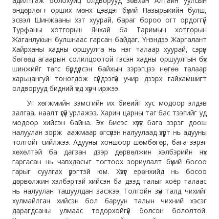
адилтгаж болохуйц олдворууд зөвхөн Алтайн уулсын
өндөрлөгт орших мөнх цэвдэг бүхий Пазырыкийн булш,
эсвэл Шинжааны хэт хуурай, бараг бороо огт ордоггүй
Турфаны хотгорын Янхай ба Таримын хотгорын
Жаганлукын булшнаас гарсан байдаг. Үнэндээ Жаргалант
Хайрханы хадны оршуулга нь нэг талаар хуурай, сэрүүн
бөгөөд агаарын солилцоотой гэсэн хадны оршуулгын бүх
шинжийг төгс бүрдүүлсэн байхын зэрэгцээ нөгөө талаар
харьцангуй тоногдож сүйдээгүй учир дээрх гайхамшигт
олдворууд бидний үед хүрч иржээ.
Уг хөгжмийн зэмсгийн их биеийг хус модоор элдэв
залгаа, наалт үгүй урлажээ. Харин царны таг бас тээгийг уд
модоор хийсэн байна. Эх биеэс хүзүүг бага зэрэг доош
налуулан зорж аажмаар өгсүүлэн налуулаад үзүүрт нь адууны
толгойг сийлжээ. Адууны хоншоор шөмбөгөр, бага зэрэг
хөхөлтэй ба дагзан дээр дөрвөлжин хэлбэрийн нүх
гаргасан нь чавхдасыг тогтоох зориулалт бүхий босоо
гарыг суулгах үүрэгтэй юм. Хүзүүг ерөнхийд нь босоо
дөрвөлжин хэлбэртэй хийсэн ба дээд талыг хоёр талаас
нь налуулан ташуулдан засжээ. Толгойн зүүн талд чихийг
хулмайлган хийсэн бол баруун талын чихний хэсэг
дарагдсаны улмаас тодорхойгүй болсон бололтой.