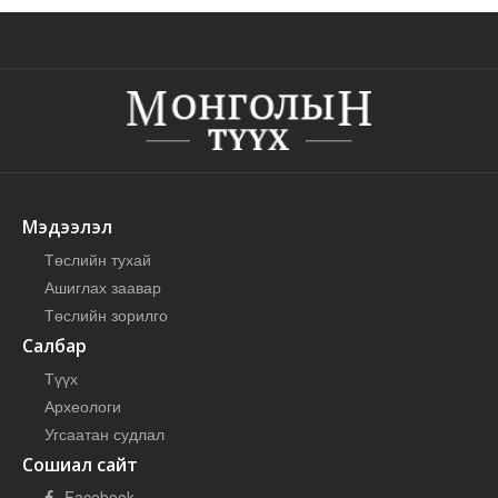
Мэдээлэл
Төслийн тухай
Ашиглах заавар
Төслийн зорилго
Салбар
Түүх
Археологи
Угсаатан судлал
Сошиал сайт
Facebook