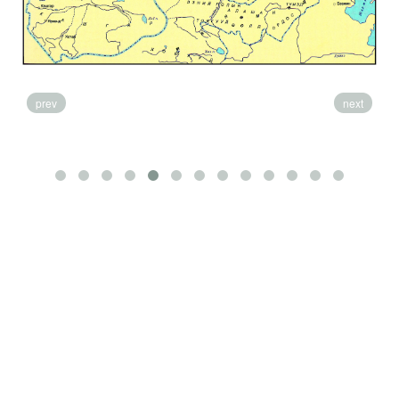
prev
next