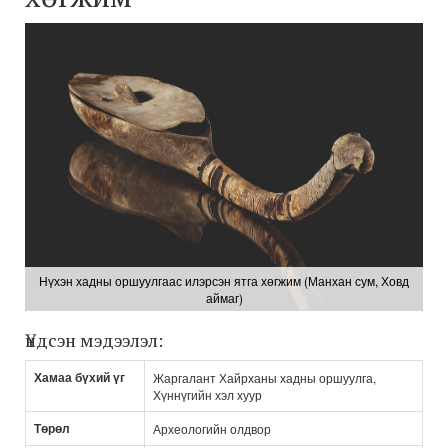
Нүхэн хадны оршуулгаас илэрсэн ятга хөгжим (Манхан сум, Ховд
аймаг)
Үндсэн мэдээлэл:
Хамаа бүхий үг
Жаргалант Хайрханы хадны оршуулга,
Хүннүгийн хэл хуур
Төрөл
Археологийн олдвор