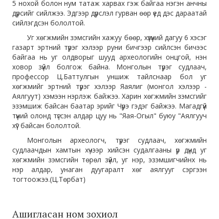
5 нохой болон нум татаж харвах гэж байгаа нэгэн анчны
дүрсийг сийлжээ. Эдгээр дүрслэл гурван өөр үед дэс дараатай
сийлэгдсэн бололтой.
Уг хөгжмийн зэмсгийн хажуу бөөр, хүзүүний дагуу 6 хэсэг
газарт эртний түрэг хэлээр руни бичгээр сийлсэн бичээс
байгаа нь уг олдворыг шууд археологийн онцгой, нэн
ховор зүйл болгож байна. Монголын түрэг судлаач,
профессор Ц.Баттулгын уншиж тайлснаар бол уг
хөгжмийг эртний түрэг хэлээр Яаялиг (монгол хэлээр -
Аялгуут) хэмээн нэрлэж байжээ. Харин хөгжмийн зэмсгийг
эзэмшиж байсан баатар эрийг Чүрэ гэдэг байжээ. Магадгүй
түүний олонд түгсэн алдар цуу нь "Яая-Огыл" буюу "Аялгууч
хүү" байсан бололтой.
Монголын археологч, түрэг судлаач, хөгжмийн
судлаачдын хамтын хүчээр хийсэн судалгааны үр дүнд уг
хөгжмийн зэмсгийн төрөл зүйл, уг нэр, эзэмшигчийнх нь
нэр алдар, унаган дуугаралт хөг аялгууг сэргээн
тогтоожээ.(Ц.Төрбат)
Ашигласан ном зохиол