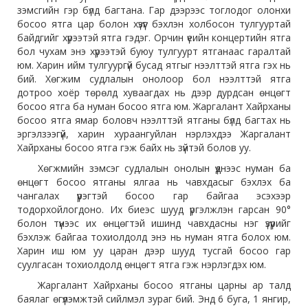
зэмсгийн гэр бүлд багтана. Гар дээрээс тоглодог олонхи
босоо ятга цар болон хүзүүг бэхлэн холбосон тулгууртай
байдгийг хүрээтэй ятга гэдэг. Орчин үеийн концертийн ятга
бол чухам энэ хүрээтэй буюу тулгуурт ятганаас гаралтай
юм. Харин ийм тулгуургүй бусад ятгыг нээлттэй ятга гэх нь
бий. Хөгжим судлалын онолоор бол нээлттэй ятга
дотроо хоёр төрөлд хуваагдах нь дээр дурдсан өнцөгт
босоо ятга ба нуман босоо ятга юм. Жаргалант Хайрханы
босоо ятга ямар боловч нээлттэй ятганы бүлд багтах нь
эргэлзээгүй, харин хураангуйлан нэрлэхдээ Жаргалант
Хайрханы босоо ятга гэж байх нь зүйтэй болов уу.
Хөгжмийн зэмсэг судлалын онолын үүднээс нуман ба
өнцөгт босоо ятганы ялгаа нь чавхдасыг бэхлэх ба
чангалах үүрэгтэй босоо гар байгаа эсэхээр
тодорхойлогдоно. Их биеэс шууд үргэлжлэн гарсан 90°
болон түүнээс их өнцөгтэй ишинд чавхдасны нэг үзүүрийг
бэхлэж байгаа тохиолдолд энэ нь нуман ятга болох юм.
Харин иш юм уу царан дээр шууд тусгай босоо гар
суулгасан тохиолдолд өнцөгт ятга гэж нэрлэгдэх юм.
Жаргалант Хайрханы босоо ятганы царны ар талд
баялаг өгүүлэмжтэй сийлмэл зураг бий. Энд 6 буга, 1 янгир,