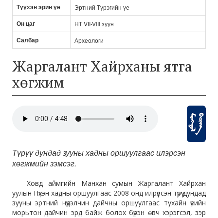
Түүхэн эрин үе
Эртний Түрэгийн үе
Он цаг
НТ VII-VIII зуун
Салбар
Археологи
Жаргалант Хайрханы ятга
хөгжим
Түрүү дундад зууны хадны оршуулгаас илэрсэн
хөгжмийн зэмсэг.
Ховд аймгийн Манхан сумын Жаргалант Хайрхан
уулын Нүхэн хадны оршуулгаас 2008 онд илрүүлсэн түрүү дундад
зууны эртний нүүдэлчин дайчны оршуулгаас тухайн үеийн
морьтон дайчин эрд байж болох бүрэн өвч хэрэгсэл, зэр