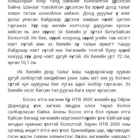
Хоншоорын хоёр талд завжийг хонхойлгон дүрсэлсэн
байна. Шанааг товойлгон дүрсэлсэн ба эрүүний доод талыг
ховил татаж хонхойлон хийжээ. Доод уруулыг үл ялиг
доош унжсан байдлаар дүрсэлж хамрын нүхийг цэглэн
гаргажээ. Хүзүүг хар өнгийн холтсоор даруулан ороож
хийсэн нь анх хүзүүнээс эх биеийн уг хүртэл битүү байсан
бололтой. Их бие, хүзүүний хооронд хүзүүний угийн төв хэсэгт
нэвт нүхтэй мөн эх биеийн зүүн талын ирмэгт ташуу
байдлаар нэвт нүхтэй юм. Хөгжмийн толгой буюу эрүүний
хажууд хүзүүн дээр нэвт дугуй нүхтэй. Их биеийн урт 72 см,
өргөн 10,1 см.
Их биеийн дээд талыг маш чадварлагаар зууван
дугуй хэлбэртэй хөндийлөн ухаж завь мэт юм уу богино
сүүлтэй хун шувууны бие лугаа адил хэлбэр гаргасан. Эх
биеийн хэсэг бөгсөн тал руугаа бага зэрэг өргөссөн.
Босоо ятга хөгжим бүр НТӨ 3000 жилийн үед Ойрхи
Дорнодод үүсэж хөгжих явцдаа олон төрөл болон
салбарласан байна. Анхны босоо ятга бол нуман ятга
байсан бөгөөд хөгжмийн мэргэжилтнүүдийн үзэж байгаагаар
анчдын нумнаас үүсэлтэй бололтой. Харин НТӨ 2000 оны
орчимд өнцөгт ятга анх үүсчээ. Ерөнхийдөө цар, хүзүү, чавхдас
гэсэн үндсэн гурван элементээс бүрдэх хөгжмийн чавхдаст