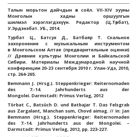
Талын морьтон дайчдын өв соёл.
VII-XIV зууны
Монголын хадны оршуулгын
шилмэл
хэрэглэгдэхүүн. Редактор (Ц.Төрбат),
У.Эрдэнэбат. УБ., 2014.
Турбат Ц., Батсух Д., Батбаяр Т. Скальное
захоронение с музыкальным инструментом
в
Монгольском Алтае (предварительные оценки)
// Древние культуры Монголии и Байкальской
Сибири. Материалы Международной научной
конференции 20-23 сентября 2010 г. Улан-Удэ, 2010,
стр. 264-265.
Bemmann J. (Hrsg.).
Steppenkrieger: Reiternomaden
des 7.-14. Jahrhunderts aus der
Mongolei.
Darmstadt: Primus Verlag, 2012
Törbat C., Batsüch D. und Batbajar T. Das Felsgrab
aus Zargalant, Manchan sum, Chovd aimag. //
in: Jan
Bemmann (Hrsg.).
Steppenkrieger: Reiternomaden
des 7.-14. Jahrhunderts aus der Mongolei. –
Darmstadt: Primus Verlag, 2012, pp. 223-227.