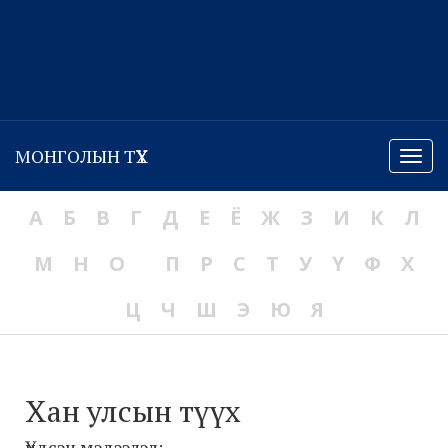
МОНГОЛЫН ТҮҮХ
Menu
А
Б
В
Г
Д
Е
Ё
Ж
З
И
К
Л
М
Н
О
П
Р
С
Т
У
Ү
Ф
Х
Ц
Ч
Ш
Э
Ю
Я
Хан улсын түүх
Үндсэн мэдээлэл: