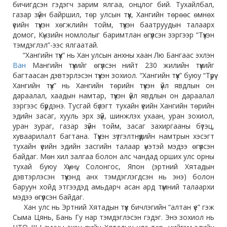
бичигдсэн гэдэгч зарим ялгаа, онцлог бий. Тухайлбал,
газар зүйн байршил, төр улсын түүх, Хангийн төрөөс өмнөх
үеийн түүхэн хөгжлийн тойм, түүхэн баатруудын талаарх
домог, Күнзийн номлолыг баримтлан өгүүлсэн зэргээр “Түүхэн
тэмдэглэл”-ээс ялгаатай.
“Хангийн түүх” нь Хан улсын анхны хаан Лю Бангаас эхлэн
Ван
Мангийн түүхийг өгүүлсэн нийт 230 жилийн түүхийг
багтаасан дэвтэрлэсэн түүхэн зохиол. “Хангийн түүх” буюу “Түрүү
Хангийн түүх” нь Хангийн төрийн түүхэн үйл явдлын он
дараалал, хаадын намтар, түүхэн үйл явдлын он дараалал
зэргээс бүрдэнэ. Тусгай бүлэгт тухайн үеийн Хангийн төрийн
эдийн засаг, хууль эрх зүй, шинжлэх ухаан, уран зохиол,
уран зураг, газар зүйн тойм, засаг захиргааны бүтэц,
хуваарилалт багтана. Түүхэн зүтгэлтнүүдийн намтрын хэсэгт
тухайн үеийн эдийн засгийн талаар үнэтэй мэдээ өгүүлсэн
байдаг. Мөн хил залгаа болон алс чандад орших улс орны
тухай буюу Хүннү, Солонгос, Япон (эртний Хятадын
дэвтэрлэсэн түүхэнд анх тэмдэглэгдсэн нь энэ) болон
баруун хойд этгээдэд амьдарч асан ард түмний талаархи
мэдээ өгүүлсэн байдаг.
Хан улс нь Эртний Хятадын түүх бичлэгийн “алтан үе” гэж
Сыма Цянь, Бань Гу нар тэмдэглэсэн гэдэг. Энэ зохиол нь