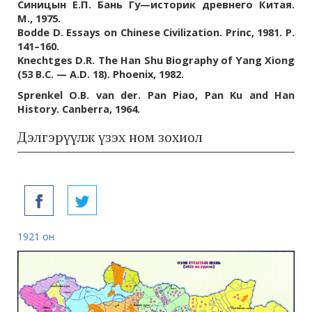
Синицын Е.П. Бань Гу—историк древнего Китая.
М., 1975.
Bodde D. Essays on Chinese Civilization. Princ, 1981. Р.
141–160.
Knechtges D.R. The Han Shu Biography of Yang Xiong
(53 B.C. — A.D. 18). Phoenix, 1982.
Sprenkel О.В. van der. Pan Piao, Pan Ku and Han
History. Canberra, 1964.
Дэлгэрүүлж үзэх ном зохиол
1921 он
193