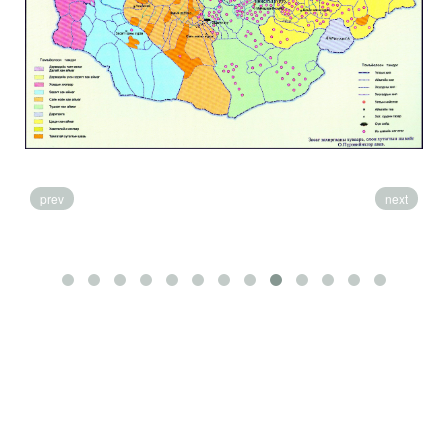
prev
next