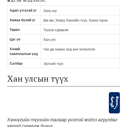
Адил утгатай үг
Хань шу
Хамаа бүхий үг
Ши жи, Хожуу Хангийн түүх, Хүннү гүрэн
Төрөл
Түүхэн сурвалж
Цаг үе
Хан улс
Хэний
Чэн ди хааны үед анх эхлүүлсэн
хаанчлалын үед
Салбар
Эртний түүх
Хан улсын түүх
Хүннүгийн түүхийн талаар үнэтэй мэдээ агуулдаг
хятад сурвалж бичиг.