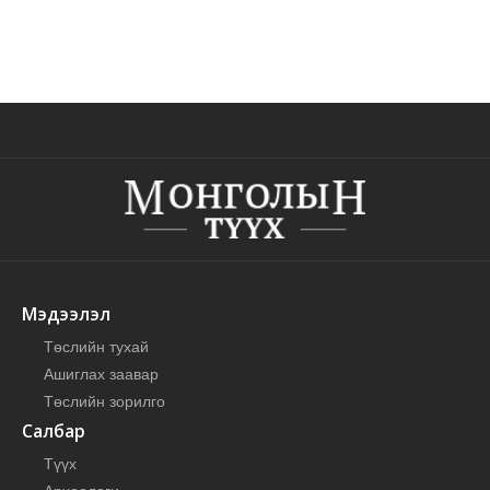
Мэдээлэл
Төслийн тухай
Ашиглах заавар
Төслийн зорилго
Салбар
Түүх
Археологи