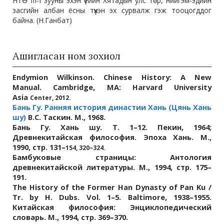
НТӨ III-I зууны эхэн үеийн Хятадын улс төр, нийгэм-эдийн
засгийн албан ёсны түүхэн эх сурвалж гэж тооцогддог
байна. (Н.Ганбат)
Ашигласан ном зохиол
Endymion Wilkinson.
Chinese History: A New
Manual. Cambridge, MA: Harvard University
Asia
Center, 2012.
Бань Гу. Ранняя история династии Хань (Цянь Хань
шу)
В.С. Таскин. М., 1968.
Бань Гу. Хань шу. Т. 1–12. Пекин, 1964;
Древнекитайская философия. Эпоха Хань. М.,
1990, стр. 131–
154, 320–324.
Бамбуковые страницы: Антология
древнекитайской литературы. М., 1994, стр. 175–
191.
The History of the Former Han Dynasty of Pan Ku /
Tr. by H. Dubs. Vol. 1–5. Baltimore, 1938–1955.
Китайская философия: Энциклопедический
словарь. М., 1994, стр. 369–370.