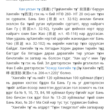
Хан улсын түүх
(漢書) (“Түрүү Хангийн түүх” 前漢書/ баруун
Хангийн түүх西漢) гэх нь ч бий НТӨ 260- НТ 20 он)-ын түүхэн
эх сурвалж. Бань Бяо (班彪 н.т. 32-92) анхлан бичиж
эхэлсэн ба түүний ууган хүү Кунзийн сурталт, яруу найрагч
Бан Гу ( 班固н.т. 32-92), тухайн цаг үеийнхээ нэрт яруу
найрагч охин Бан Жао (班超 н.т. 45-116) нар дуусгасан.
Мөн удаахь хүү, Хангийн нэртэй цэргийн жанжидын нэг Бань
Чао (班超 м.э. 32-102) нь өөрийн намтар түүхээ оруулсан
байдаг. Хангийн түүх нь Хятадын Хорин дөрвөн төрийн түүхд
багтдаг ба Хятадын дараа дараагийн төр улсын түүхэн
бичлэгийн эх загвар нь болсон гэдэг. “Хан шу”-г мөн Түрүү
Хангийн түүх гэх нь бий. Эл дэвтэрлэсэн түүхийн үргэлжлэл нь
Фан Е-ийн дэвтэрлэсэн “
Хожуу Хангийн түүх
(Зүүн Хангийн түүх范
曄-後漢朝-東漢н.т.ө. 206-н.т.220)” болно.
“Хангийн түүх” нь нийт 120 хуйлмалын 100 хуйлмал (бүлэг)
нь дөрвөн хэсгээс бүрдэх ба Бань Гу нь уг дэвтэрлэсэн
түүхийг албан ёсоор эмхэтгэн дуусгасан гол зохиогч нь гэж
үздэг ба № 9, 10, 73, 84, 98 хуйлмал буюу бүлгийг эцэг Бань
Бяо бичсэн гэж үздэг бол № 13–20 хуйлмалыг түүний охин
Бань Жао, № 26-г Ма Сюй нар тус тус туурвисан байна.
“Хангийн түүх” нь алдарт “Түүхэн тэмдэглэл”-ийн загвараар