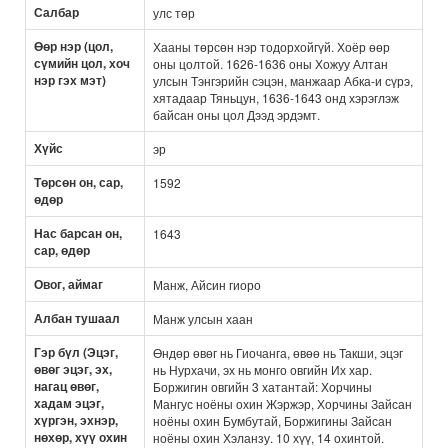
Салбар
улс төр
Өөр нэр (цол,
Хааны төрсөн нэр тодорхойгүй. Хоёр өөр
сүмийн цол, хоч
оны цолтой. 1626-1636 оны Хожуу Алтан
нэр гэх мэт)
улсын Тэнгэрийн сэцэн, манжаар Абка-и сүрэ,
хятадаар Тяньцун, 1636-1643 онд хэрэглэж
байсан оны цол Дээд эрдэмт.
Хүйс
эр
Төрсөн он, сар,
1592
өдөр
Нас барсан он,
1643
сар, өдөр
Овог, аймаг
Манж, Айсин гиоро
Албан тушаал
Манж улсын хаан
Гэр бүл (Эцэг,
Өндөр өвөг нь Гиочанга, өвөө нь Такши, эцэг
өвөг эцэг, эх,
нь Нурхачи, эх нь монго овгийн Их хар.
нагац өвөг,
Боржигин овгийн 3 хатантай: Хорчины
хадам эцэг,
Мангус ноёны охин Жэржэр, Хорчины Зайсан
хүргэн, эхнэр,
ноёны охин Бумбутай, Боржигины Зайсан
нөхөр, хүү охин
ноёны охин Хэланзу. 10 хүү, 14 охинтой.