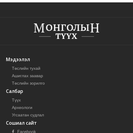
Мэдээлэл
Төслийн тухай
Ашиглах заавар
Төслийн зорилго
Салбар
Түүх
Археологи
Угсаатан судлал
Сошиал сайт
Facebook