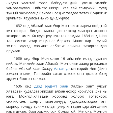
Лигдэн хаантай гэрээ байгуулж өөрийн улсын хилийг
хамгаалуулав. Тиймээс Лигдэн хаантай тэмцэхийн тулд
түүний захиргаанд байгаа ноёдыг талдаа татах бодлогыг
эрчимтэй явуулсан нь үр дүнд хүрчээ.
1632 онд Абахай хаан Өвөр Монголын зарим ноёдтой
хүч хавсран Лигдэн хааныг довтлоход ялагдан ихээхэн
хохирол амсч Хөх нуур руу зугатах замдаа 1634 онд Шар
тал хэмээх газар өвчнөөр нас баржээ. Манж нар түүний
эхнэр, хүүхэд, харьяат албатыг авчирч, захиргаандаа
оруулав.
1636 онд Өвөр Монголын 16 аймгийн ноёд чуулган
нийлж, Манжийн хаан Абахайг Монголын хаанд өргөмжилсөн
байна. Абахай хаан Хожуу
Алтан улс
ын нэрийг Чин (Цин)
хэмээн өөрчилж, Тэнгэрийн сэцэн хэмээх оны цолоо Дээд
эрдэмт болгон халжээ.
1636 онд
Дээд эрдэмт хаан
Халхын хант улсыг
Хятадтай худалдаа хийхийг албан ёсоор хориглов. Энэ нь
нэгд, Монгол-Хятадын хооронд холбоо тогтохоос
сэргийлсэн, хоёрт, монголчууд худалдаалахдаа агт
мориор голдуу арилжаалдаг учир хятадын цэргийн хүчин
нэмэгдэхээс болгоомжилсон бололтой. Мөн онд Монгол