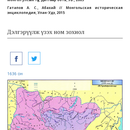
Гатапов А. С., Абахай // Монгольская историческая
энциклопедия, Улан-Удэ, 2015
Дэлгэрүүлж үзэх ном зохиол
1636 он
173