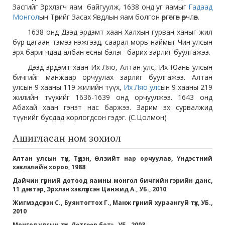
Засгийг Эрхлэгч яам байгуулж, 1638 онд уг яамыг
Гадаад
Монгол
ын Төрийг Засах Явдлын яам болгон өргөтгөн өөрчлөв.
1638 онд Дээд эрдэмт хаан Халхын гурван ханыг жил
бүр цагаан тэмээ нэжгээд, саарал морь наймыг Чин улсын
эрх баригчдад албан ёсны бэлэг барих зарлиг буулгажээ.
Дээд эрдэмт хаан Их Ляо, Алтан улс, Их Юань улсын
бичгийг манжаар орчуулах зарлиг буулгажээ. Алтан
улсын 9 хааны 119 жилийн түүх,
Их Ляо улс
ын 9 хааны 219
жилийн түүхийг 1636-1639 онд орчуулжээ. 1643 онд
Абахай хаан гэнэт нас баржээ. Зарим эх сурвалжид
түүнийг бусдад хорлогдсон гэдэг. (С.Цолмон)
Ашигласан ном зохиол
Алтан улсын түүх, Түдэн, Өлзийт нар орчуулав, Үндэстний
хэвлэлийн хороо, 1988
Дайчин гүрний дотоод яамны монгол бичгийн гэрийн данс,
11 дэвтэр, Эрхлэн хэвлүүлсэн Цанжид А., УБ., 2010
Жигмэдсүрэн С., Буянтогтох Г., Манж гүрний хураангуй түүх, УБ.,
2010
Монгол улсын түүх, Дөтгөөр боть, УБ., 2003