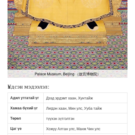
Palace Museum, Beijing （故宫博物院）
Үндсэн мэдээлэл:
Адил утгатай үг
Дээд эрдэмт хаан, Хунтайж
Хамаа бүхий үг
Лигдэн хаан, Мин улс, Ууба тайж
Төрөл
түүхэн зүтгэлтэн
Цаг үе
Хожуу Алтан улс, Манж Чин улс