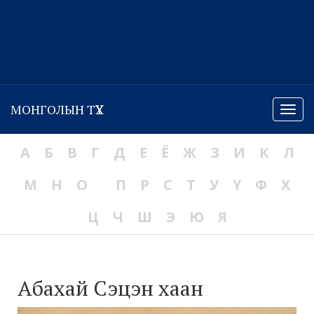
МОНГОЛЫН ТҮҮХ
Menu
А
Б
В
Г
Д
Е
Ё
Ж
З
И
К
Л
М
Н
О
П
Р
С
Т
У
Ү
Ф
Х
Ц
Ч
Ш
Э
Ю
Я
Абахай Сэцэн хаан