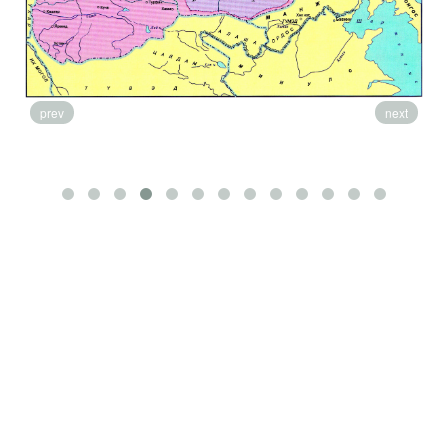
prev
next