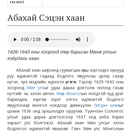
гэх мэт)
Абахай Сэцэн хаан
1626-1643 оны хооронд төр барьсан Манж улсын
хоёрдахь хаан.
Абахай хаан ширээнд суумагцаа хөрш зэргэлдээ орнууд
руу идэвхитэй гадаад бодлого явуулсны үрээр газар
нутаг, эрх мэдлийн хүрээгээ өргөтгөв. Тэрээр 1629-1643 оны
хооронд
Мин улс
ыг удаа дараа довтолж нэлээд газар
нутгийг нь эзлэн авчээ.
Өвөр Монгол
ын ноёдтой худ ураг
барилдаж, хэргэм зэрэг олгох идэвхитэй бодлого
явуулснаар монгол ноёдоор дэмжүүлэн
Лигдэн хаан
ыг
цохиж 1636 онд эрхшээлдээ оруулав. Түүнчлэн Солонгос
улсыг удаа дараа довтолсоор 1637 онд алба барих
хараат улс болгожээ. Абахай хаан Мин улсыг эзлэх
бодлогоо идэвхитэй явуулав. Гэвч Мин улс Монголын