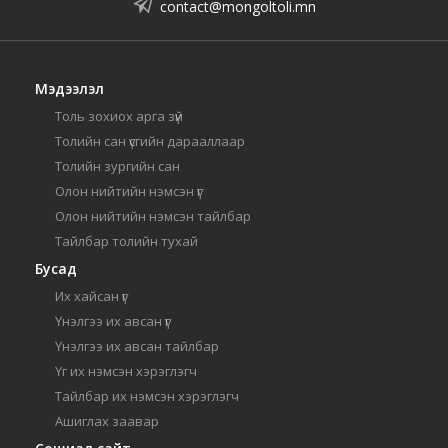
contact@mongoltoli.mn
Мэдээлэл
Толь зохиох арга зүй
Толийн сан үсгийн дарааллаар
Толийн зургийн сан
Олон нийтийн нэмсэн үг
Олон нийтийн нэмсэн тайлбар
Тайлбар толийн тухай
Бусад
Их хайсан үг
Үнэлгээ их авсан үг
Үнэлгээ их авсан тайлбар
Үг их нэмсэн хэрэглэгч
Тайлбар их нэмсэн хэрэглэгч
Ашиглах заавар