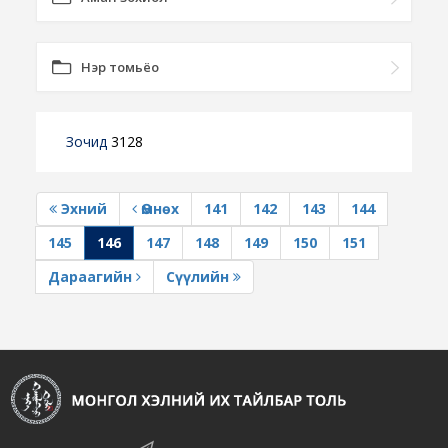
Нэр томьёо
Зочид
3128
Эхний
Өмнөх
141
142
143
144
145
146
147
148
149
150
151
Дараагийн
Сүүлийн