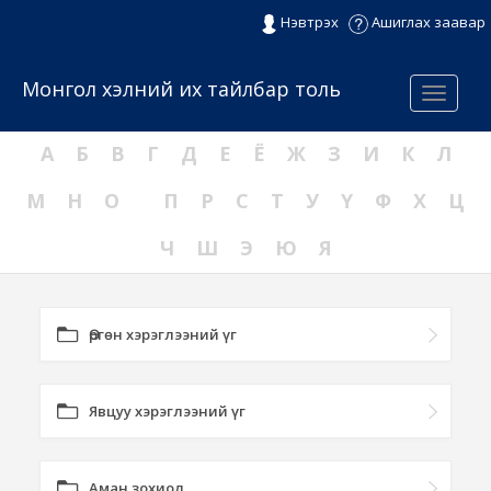
Нэвтрэх
Ашиглах заавар
Монгол хэлний их тайлбар толь
Menu
А
Б
В
Г
Д
Е
Ё
Ж
З
И
К
Л
М
Н
О
П
Р
С
Т
У
Ү
Ф
Х
Ц
Ч
Ш
Э
Ю
Я
Өргөн хэрэглээний үг
Явцуу хэрэглээний үг
Аман зохиол