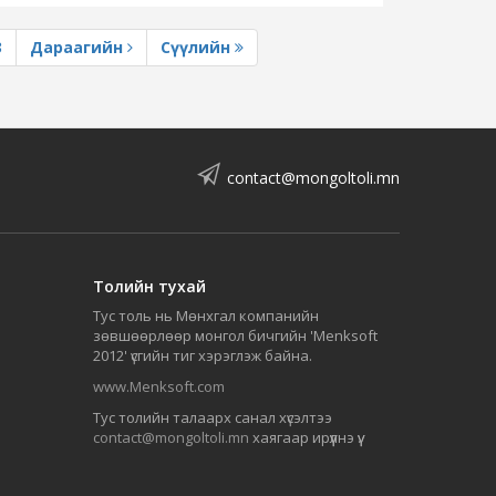
3
Дараагийн
Сүүлийн
contact@mongoltoli.mn
Толийн тухай
Тус толь нь Мөнхгал компанийн
зөвшөөрлөөр монгол бичгийн 'Menksoft
2012' үсгийн тиг хэрэглэж байна.
www.Menksoft.com
Тус толийн талаарх санал хүсэлтээ
contact@mongoltoli.mn
хаягаар ирүүлнэ үү.