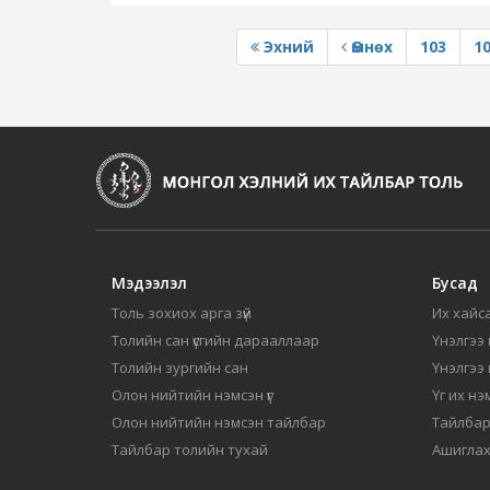
Эхний
Өмнөх
103
1
Мэдээлэл
Бусад
Толь зохиох арга зүй
Их хайса
Толийн сан үсгийн дарааллаар
Үнэлгээ 
Толийн зургийн сан
Үнэлгээ
Олон нийтийн нэмсэн үг
Үг их нэ
Олон нийтийн нэмсэн тайлбар
Тайлбар
Тайлбар толийн тухай
Ашиглах