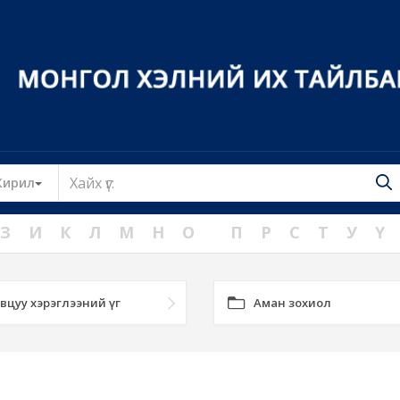
Toggle Dropdown
Кирил
З
И
К
Л
М
Н
О
П
Р
С
Т
У
Ү
вцуу хэрэглээний үг
Аман зохиол