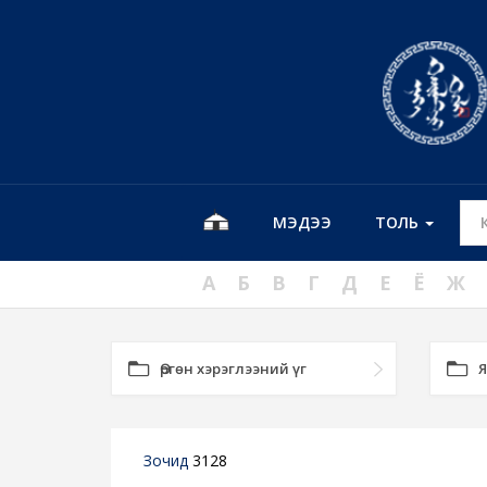
МЭДЭЭ
ТОЛЬ
А
Б
В
Г
Д
Е
Ё
Ж
Өргөн хэрэглээний үг
Я
Зочид
3128