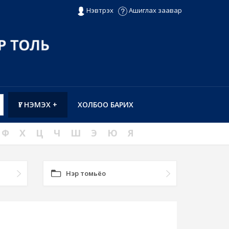
Нэвтрэх
Ашиглах заавар
ҮГ НЭМЭХ +
ХОЛБОО БАРИХ
Ф
Х
Ц
Ч
Ш
Э
Ю
Я
Нэр томьёо