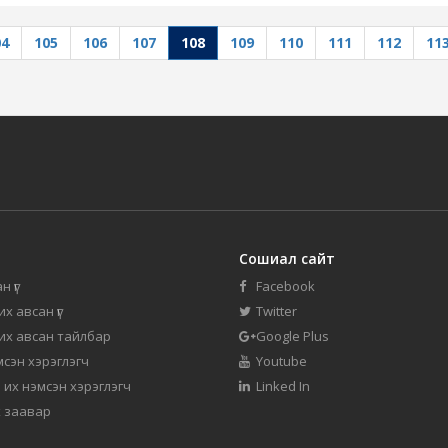
04
105
106
107
108
109
110
111
112
11
Сошиал сайт
н үг
Facebook
их авсан үг
Twitter
 их авсан тайлбар
Google Plus
мсэн хэрэглэгч
Youtube
 их нэмсэн хэрэглэгч
Linked In
 заавар