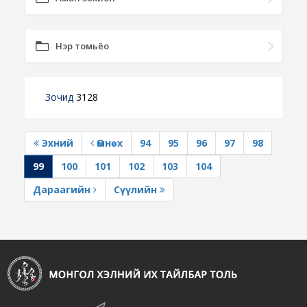
Нэр томьёо
Зочид
3128
Эхний
Өмнөх
94
95
96
97
98
99
100
101
102
103
104
Дараагийн
Сүүлийн