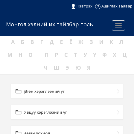
Нэвтрэх
Ашиглах заавар
Монгол хэлний их тайлбар толь
Menu
А
Б
В
Г
Д
Е
Ё
Ж
З
И
К
Л
М
Н
О
П
Р
С
Т
У
Ү
Ф
Х
Ц
Ч
Ш
Э
Ю
Я
Өргөн хэрэглээний үг
Явцуу хэрэглээний үг
Аман зохиол