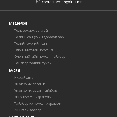
contact@mongoltoli.mn
Мэдээлэл
Толь зохиох арга зүй
Толийн сан үсгийн дарааллаар
Толийн зургийн сан
Олон нийтийн нэмсэн үг
Олон нийтийн нэмсэн тайлбар
Тайлбар толийн тухай
Бусад
Их хайсан үг
Үнэлгээ их авсан үг
Үнэлгээ их авсан тайлбар
Үг их нэмсэн хэрэглэгч
Тайлбар их нэмсэн хэрэглэгч
Ашиглах заавар