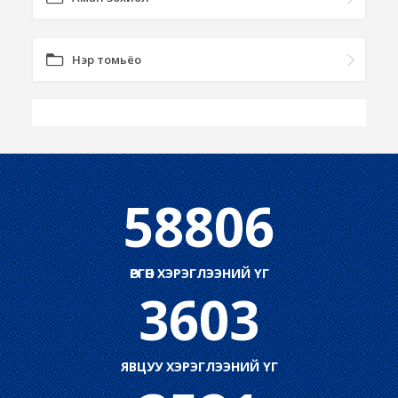
Нэр томьёо
58806
ӨРГӨН ХЭРЭГЛЭЭНИЙ ҮГ
3603
ЯВЦУУ ХЭРЭГЛЭЭНИЙ ҮГ