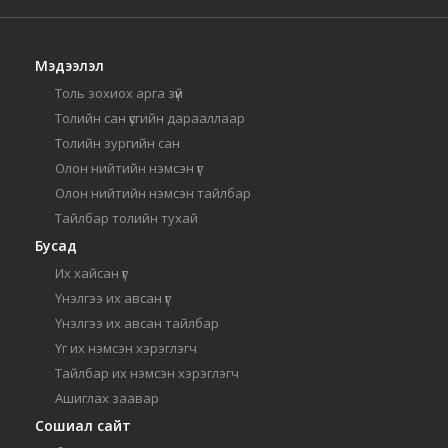
Мэдээлэл
Толь зохиох арга зүй
Толийн сан үсгийн дарааллаар
Толийн зургийн сан
Олон нийтийн нэмсэн үг
Олон нийтийн нэмсэн тайлбар
Тайлбар толийн тухай
Бусад
Их хайсан үг
Үнэлгээ их авсан үг
Үнэлгээ их авсан тайлбар
Үг их нэмсэн хэрэглэгч
Тайлбар их нэмсэн хэрэглэгч
Ашиглах заавар
Сошиал сайт