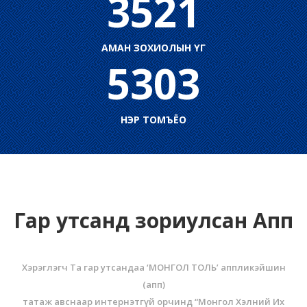
3521
АМАН ЗОХИОЛЫН ҮГ
5303
НЭР ТОМЪЁО
Гар утсанд зориулсан Апп
Хэрэглэгч Та гар утсандаа ‘МОНГОЛ ТОЛЬ’ аппликэйшин
(aпп)
татаж авснаар интернэтгүй орчинд “Монгол Хэлний Их