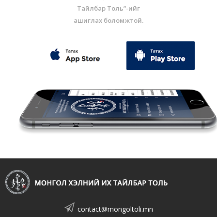
Тайлбар Толь”-ийг
ашиглах боломжтой.
contact@mongoltoli.mn