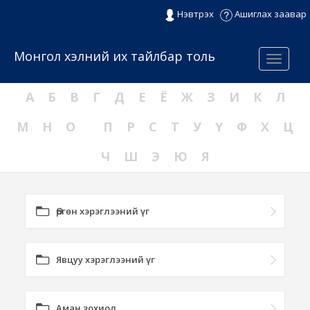
Нэвтрэх
Ашиглах заавар
Монгол хэлний их тайлбар толь
Menu
А
Б
В
Г
Д
Е
Ё
Ж
З
И
К
Л
М
Н
О
П
Р
С
Т
У
Ү
Ф
Х
Ц
Ч
Ш
Э
Ю
Я
Өргөн хэрэглээний үг
Явцуу хэрэглээний үг
Аман зохиол