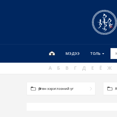
МЭДЭЭ
ТОЛЬ
А
Б
В
Г
Д
Е
Ё
Ж
Өргөн хэрэглээний үг
Я