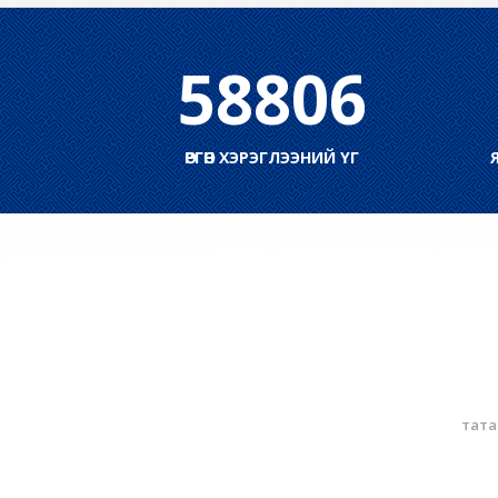
58806
ӨРГӨН ХЭРЭГЛЭЭНИЙ ҮГ
тата