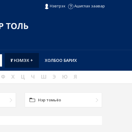
Нэвтрэх
Ашиглах заавар
ҮГ НЭМЭХ +
ХОЛБОО БАРИХ
Ф
Х
Ц
Ч
Ш
Э
Ю
Я
Нэр томьёо