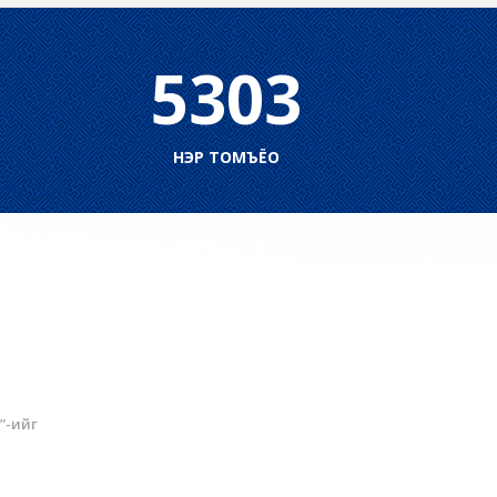
5303
НЭР ТОМЪЁО
”-ийг