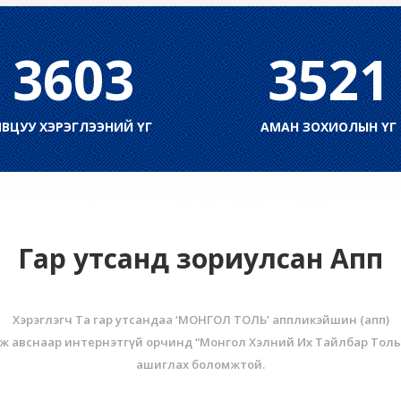
3603
3521
ЯВЦУУ ХЭРЭГЛЭЭНИЙ ҮГ
АМАН ЗОХИОЛЫН ҮГ
Гар утсанд зориулсан Апп
Хэрэглэгч Та гар утсандаа ‘МОНГОЛ ТОЛЬ’ аппликэйшин (aпп)
ж авснаар интернэтгүй орчинд “Монгол Хэлний Их Тайлбар Толь
ашиглах боломжтой.