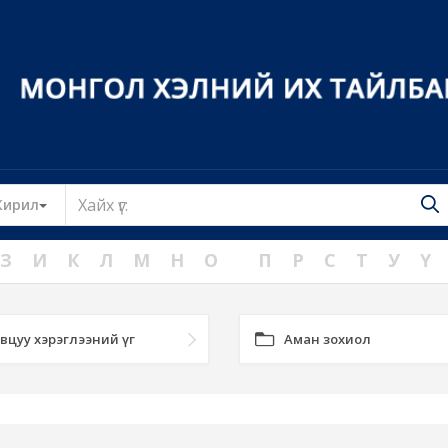
Toggle Dropdown
Кирил
З
И
К
Л
М
Н
О
П
Р
С
Т
У
Ү
вцуу хэрэглээний үг
Аман зохиол