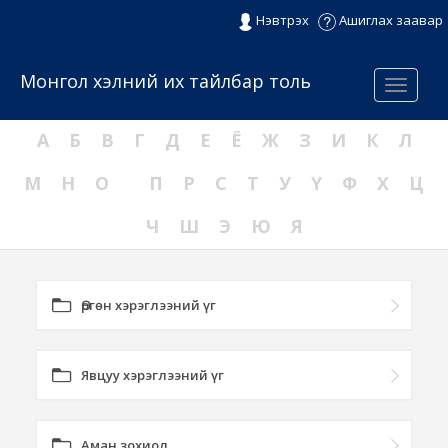
Нэвтрэх
Ашиглах заавар
Монгол хэлний их тайлбар толь
Menu
А
Б
В
Г
Д
Е
Ё
Ж
З
И
К
Л
М
Н
О
П
Р
С
Т
У
Ү
Ф
Х
Ц
Ч
Ш
Э
Ю
Я
Өргөн хэрэглээний үг
Явцуу хэрэглээний үг
Аман зохиол