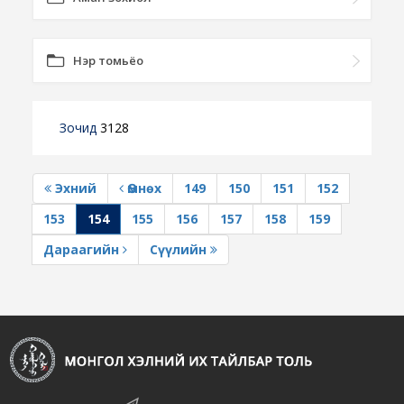
Нэр томьёо
Зочид
3128
Эхний
Өмнөх
149
150
151
152
153
154
155
156
157
158
159
Дараагийн
Сүүлийн