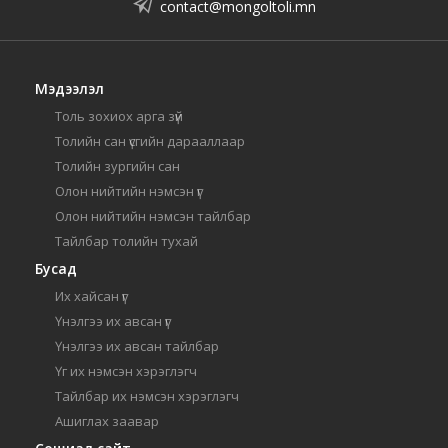
contact@mongoltoli.mn
Мэдээлэл
Толь зохиох арга зүй
Толийн сан үсгийн дарааллаар
Толийн зургийн сан
Олон нийтийн нэмсэн үг
Олон нийтийн нэмсэн тайлбар
Тайлбар толийн тухай
Бусад
Их хайсан үг
Үнэлгээ их авсан үг
Үнэлгээ их авсан тайлбар
Үг их нэмсэн хэрэглэгч
Тайлбар их нэмсэн хэрэглэгч
Ашиглах заавар