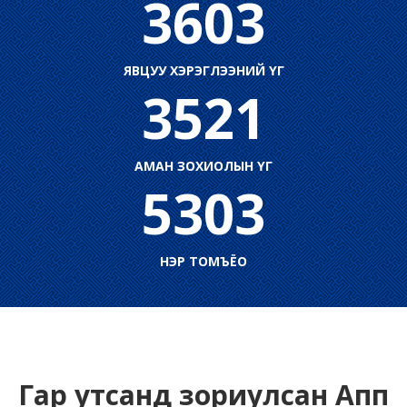
3603
ЯВЦУУ ХЭРЭГЛЭЭНИЙ ҮГ
3521
АМАН ЗОХИОЛЫН ҮГ
5303
НЭР ТОМЪЁО
Гар утсанд зориулсан Апп