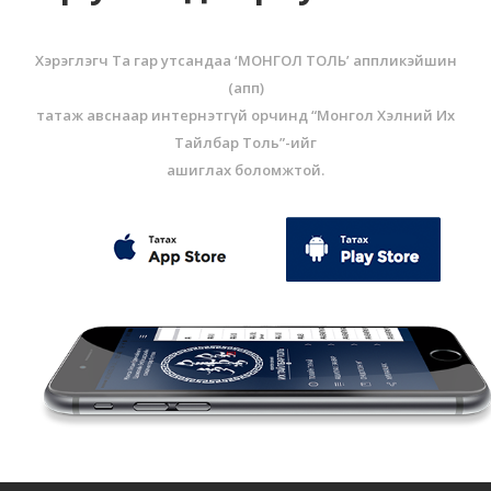
Хэрэглэгч Та гар утсандаа ‘МОНГОЛ ТОЛЬ’ аппликэйшин
(aпп)
татаж авснаар интернэтгүй орчинд “Монгол Хэлний Их
Тайлбар Толь”-ийг
ашиглах боломжтой.