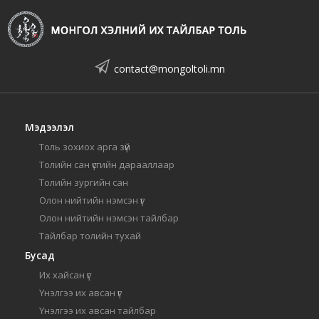
contact@mongoltoli.mn
Мэдээлэл
Толь зохиох арга зүй
Толийн сан үсгийн дарааллаар
Толийн зургийн сан
Олон нийтийн нэмсэн үг
Олон нийтийн нэмсэн тайлбар
Тайлбар толийн тухай
Бусад
Их хайсан үг
Үнэлгээ их авсан үг
Үнэлгээ их авсан тайлбар