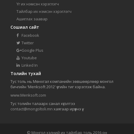
Үг их нэмсэн хэрэглэгч
Тайлбар их нэмсэн хэрэглэгч
Ашиглах заавар
Сошиал сайт
Facebook
Twitter
Google Plus
Youtube
Linked In
Толийн тухай
Тус толь нь Мөнхгал компанийн зөвшөөрлөөр монгол
бичгийн 'Menksoft 2012' үсгийн тиг хэрэглэж байна.
www.Menksoft.com
Тус толийн талаарх санал хүсэлтээ
contact@mongoltoli.mn
хаягаар ирүүлнэ үү.
© Монгол хэлний их тайлбар толь 2016 он