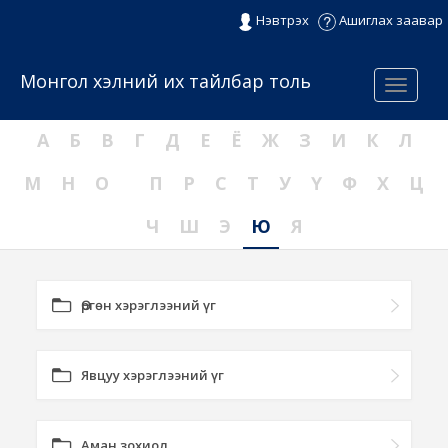
Нэвтрэх
Ашиглах заавар
Монгол хэлний их тайлбар толь
Menu
А
Б
В
Г
Д
Е
Ё
Ж
З
И
К
Л
М
Н
О
П
Р
С
Т
У
Ү
Ф
Х
Ц
Ч
Ш
Э
Ю
Я
Өргөн хэрэглээний үг
Явцуу хэрэглээний үг
Аман зохиол