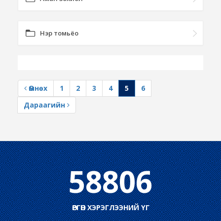
Нэр томьёо
Өмнөх
1
2
3
4
5
6
Дараагийн
58806
ӨРГӨН ХЭРЭГЛЭЭНИЙ ҮГ