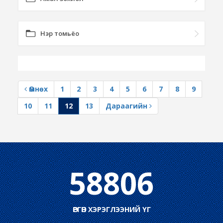
Нэр томьёо
Өмнөх
1
2
3
4
5
6
7
8
9
10
11
12
13
Дараагийн
58806
ӨРГӨН ХЭРЭГЛЭЭНИЙ ҮГ