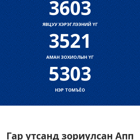
3603
ЯВЦУУ ХЭРЭГЛЭЭНИЙ ҮГ
3521
АМАН ЗОХИОЛЫН ҮГ
5303
НЭР ТОМЪЁО
Гар утсанд зориулсан Апп