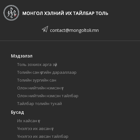
contact@mongoltoli.mn
Мэдээлэл
Толь зохиох арга зүй
Толийн сан үсгийн дарааллаар
Толийн зургийн сан
Олон нийтийн нэмсэн үг
Олон нийтийн нэмсэн тайлбар
Тайлбар толийн тухай
Бусад
Их хайсан үг
Үнэлгээ их авсан үг
Үнэлгээ их авсан тайлбар