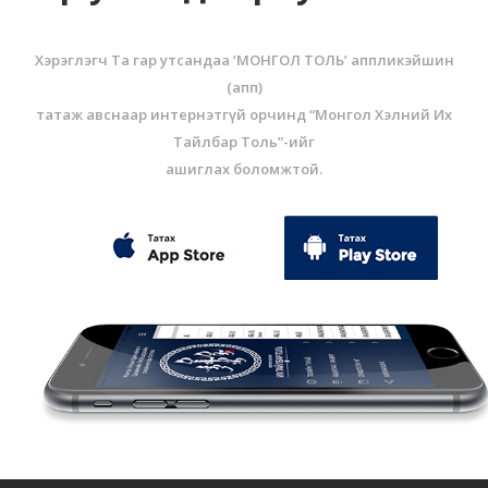
Хэрэглэгч Та гар утсандаа ‘МОНГОЛ ТОЛЬ’ аппликэйшин
(aпп)
татаж авснаар интернэтгүй орчинд “Монгол Хэлний Их
Тайлбар Толь”-ийг
ашиглах боломжтой.