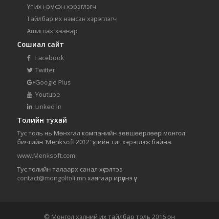
Үг их нэмсэн хэрэглэгч
Тайлбар их нэмсэн хэрэглэгч
Ашиглах заавар
Сошиал сайт
Facebook
Twitter
Google Plus
Youtube
Linked In
Толийн тухай
Тус толь нь Мөнхгал компанийн зөвшөөрлөөр монгол
бичгийн 'Menksoft 2012' үсгийн тиг хэрэглэж байна.
www.Menksoft.com
Тус толийн талаарх санал хүсэлтээ
contact@mongoltoli.mn
хаягаар ирүүлнэ үү.
© Монгол хэлний их тайлбар толь 2016 он