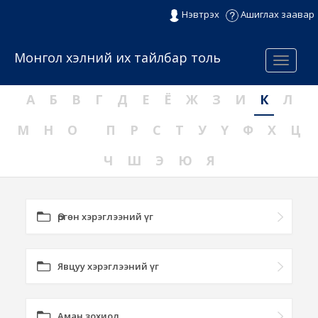
Нэвтрэх
Ашиглах заавар
Монгол хэлний их тайлбар толь
Menu
А
Б
В
Г
Д
Е
Ё
Ж
З
И
К
Л
М
Н
О
П
Р
С
Т
У
Ү
Ф
Х
Ц
Ч
Ш
Э
Ю
Я
Өргөн хэрэглээний үг
Явцуу хэрэглээний үг
Аман зохиол