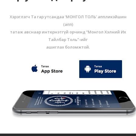
Хэрэглэгч Та гар утсандаа ‘МОНГОЛ ТОЛЬ’ аппликэйшин
(aпп)
татаж авснаар интернэтгүй орчинд “Монгол Хэлний Их
Тайлбар Толь”-ийг
ашиглах боломжтой.