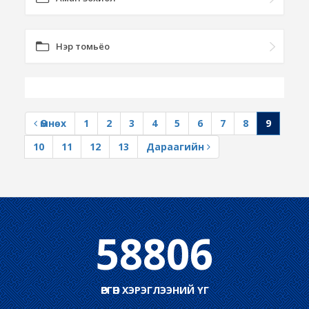
Нэр томьёо
Өмнөх
1
2
3
4
5
6
7
8
9
10
11
12
13
Дараагийн
58806
ӨРГӨН ХЭРЭГЛЭЭНИЙ ҮГ