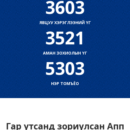
3603
ЯВЦУУ ХЭРЭГЛЭЭНИЙ ҮГ
3521
АМАН ЗОХИОЛЫН ҮГ
5303
НЭР ТОМЪЁО
Гар утсанд зориулсан Апп