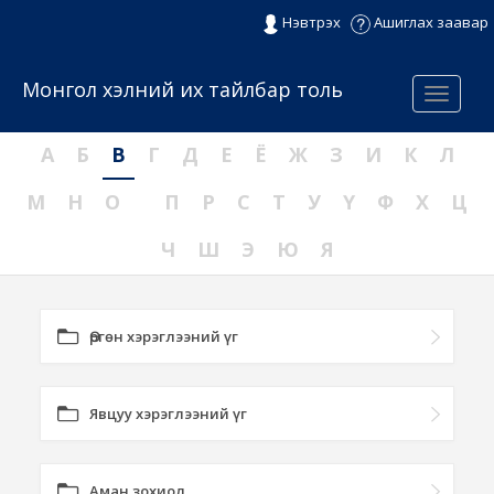
Нэвтрэх
Ашиглах заавар
Монгол хэлний их тайлбар толь
Menu
А
Б
В
Г
Д
Е
Ё
Ж
З
И
К
Л
М
Н
О
П
Р
С
Т
У
Ү
Ф
Х
Ц
Ч
Ш
Э
Ю
Я
Өргөн хэрэглээний үг
Явцуу хэрэглээний үг
Аман зохиол