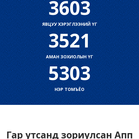
3603
ЯВЦУУ ХЭРЭГЛЭЭНИЙ ҮГ
3521
АМАН ЗОХИОЛЫН ҮГ
5303
НЭР ТОМЪЁО
Гар утсанд зориулсан Апп