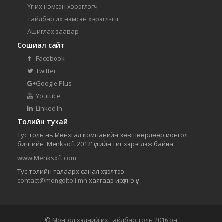
Үг их нэмсэн хэрэглэгч
Тайлбар их нэмсэн хэрэглэгч
Ашиглах заавар
Сошиал сайт
Facebook
Twitter
Google Plus
Youtube
Linked In
Толийн тухай
Тус толь нь Мөнхгал компанийн зөвшөөрлөөр монгол
бичгийн 'Menksoft 2012' үсгийн тиг хэрэглэж байна.
www.Menksoft.com
Тус толийн талаарх санал хүсэлтээ
contact@mongoltoli.mn
хаягаар ирүүлнэ үү.
© Монгол хэлний их тайлбар толь 2016 он