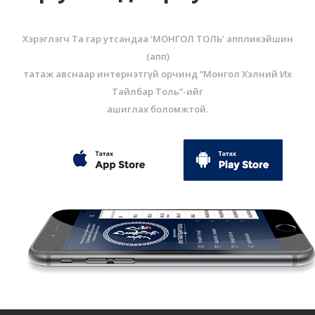
Хэрэглэгч Та гар утсандаа ‘МОНГОЛ ТОЛЬ’ аппликэйшин
(aпп)
татаж авснаар интернэтгүй орчинд “Монгол Хэлний Их
Тайлбар Толь”-ийг
ашиглах боломжтой.