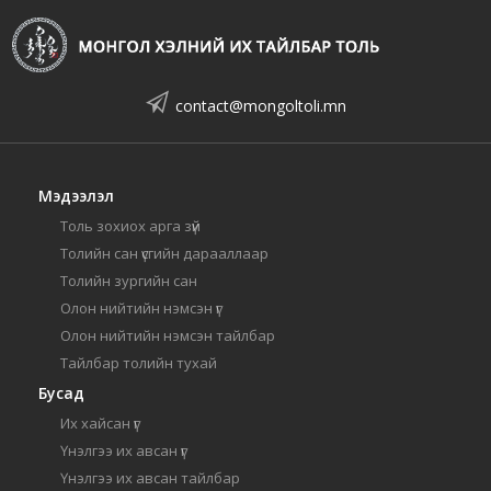
contact@mongoltoli.mn
Мэдээлэл
Толь зохиох арга зүй
Толийн сан үсгийн дарааллаар
Толийн зургийн сан
Олон нийтийн нэмсэн үг
Олон нийтийн нэмсэн тайлбар
Тайлбар толийн тухай
Бусад
Их хайсан үг
Үнэлгээ их авсан үг
Үнэлгээ их авсан тайлбар