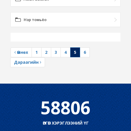
Нэр томьёо
Өмнөх
1
2
3
4
5
6
Дараагийн
58806
ӨРГӨН ХЭРЭГЛЭЭНИЙ ҮГ