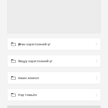
Өргөн хэрэглээний үг
Явцуу хэрэглээний үг
Аман зохиол
Нэр томьёо