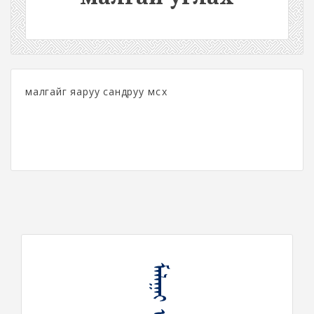
малгайг яаруу сандруу өмсөх
ᠮᠠᠯᠠᠭᠠᠢ ᠤᠭᠯᠠᠬᠤ