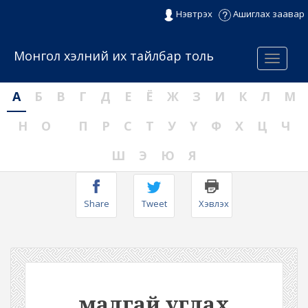
Нэвтрэх
Ашиглах заавар
Монгол хэлний их тайлбар толь
Menu
А
Б
В
Г
Д
Е
Ё
Ж
З
И
К
Л
М
Н
О
П
Р
С
Т
У
Ү
Ф
Х
Ц
Ч
Ш
Э
Ю
Я
Share
Tweet
Хэвлэх
малгай углах