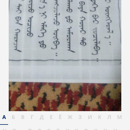
А
Б
В
Г
Д
Е
Ё
Ж
З
И
К
Л
М