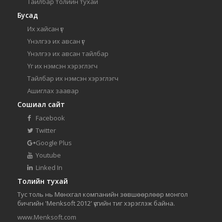
Тайлбар толийн тухай
Бусад
Их хайсан үг
Үнэлгээ их авсан үг
Үнэлгээ их авсан тайлбар
Үг их нэмсэн хэрэглэгч
Тайлбар их нэмсэн хэрэглэгч
Ашиглах заавар
Сошиал сайт
Facebook
Twitter
Google Plus
Youtube
Linked In
Толийн тухай
Тус толь нь Мөнхгал компанийн зөвшөөрлөөр монгол
бичгийн 'Menksoft 2012' үсгийн тиг хэрэглэж байна.
www.Menksoft.com