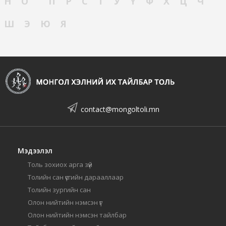
Н
О
П
Р
С
Т
У
Ү
Ф
Х
Ц
Ч
Ш
Э
Ю
Я
contact@mongoltoli.mn
Мэдээлэл
Толь зохиох арга зүй
Толийн сан үсгийн дарааллаар
Толийн зургийн сан
Олон нийтийн нэмсэн үг
Олон нийтийн нэмсэн тайлбар