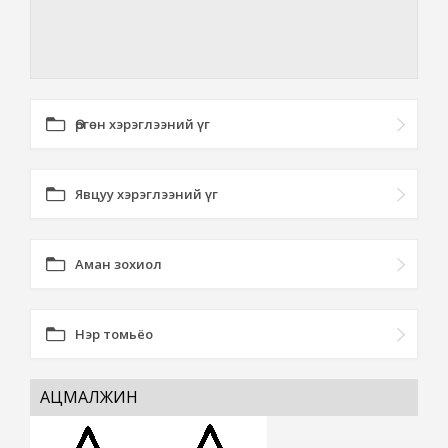
Өргөн хэрэглээний үг
Явцуу хэрэглээний үг
Аман зохиол
Нэр томьёо
АЦМАЛЖИН