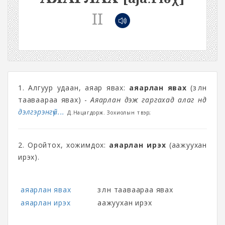
II
1. Алгуур удаан, аяар явах:
аяарлан явах
(зөөлөн
тааваараа явах) -
Аяарлан үдэж гаргахад алаг нүд
дэлгэрэнгүй...
Д.Нацагдорж. Зохиолын түүвэр;
2. Оройтох, хожимдох:
аяарлан ирэх
(аажуухан
ирэх).
аяарлан явах
зөөлөн тааваараа явах
аяарлан ирэх
аажуухан ирэх