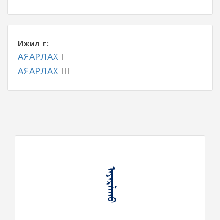
Ижил үг:
АЯАРЛАХ
I
АЯАРЛАХ
III
ᠠᠶᠠᠷᠯᠠᠬᠤ