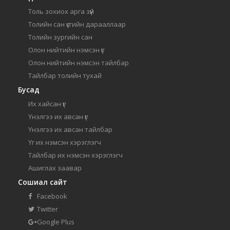
Толь зохиох арга зүй
Толийн сан үсгийн дарааллаар
Толийн зургийн сан
Олон нийтийн нэмсэн үг
Олон нийтийн нэмсэн тайлбар
Тайлбар толийн тухай
Бусад
Их хайсан үг
Үнэлгээ их авсан үг
Үнэлгээ их авсан тайлбар
Үг их нэмсэн хэрэглэгч
Тайлбар их нэмсэн хэрэглэгч
Ашиглах заавар
Сошиал сайт
Facebook
Twitter
Google Plus