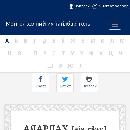
Нэвтрэх
Ашиглах заавар
Монгол хэлний их тайлбар толь
Menu
А
Б
В
Г
Д
Е
Ё
Ж
З
И
К
Л
М
Н
О
П
Р
С
Т
У
Ү
Ф
Х
Ц
Ч
Ш
Э
Ю
Я
Share
Tweet
Хэвлэх
АЯАРЛАХ
[ajaːrɬəχ]