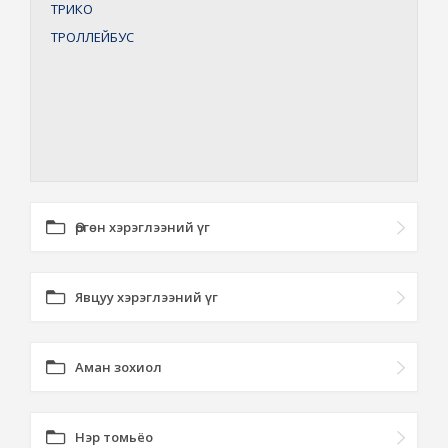
ТРИКО
ТРОЛЛЕЙБУС
Өргөн хэрэглээний үг
Явцуу хэрэглээний үг
Аман зохиол
Нэр томьёо