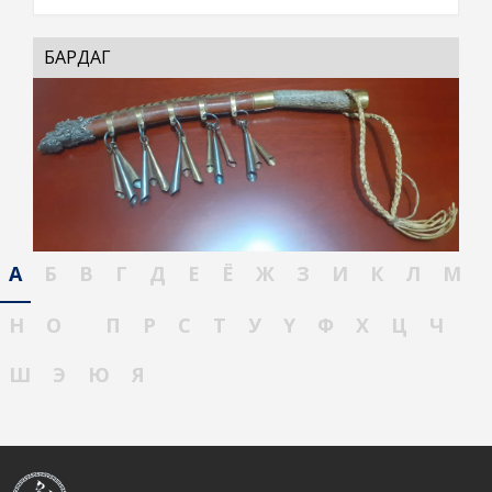
БАРДАГ
А
Б
В
Г
Д
Е
Ё
Ж
З
И
К
Л
М
Н
О
П
Р
С
Т
У
Ү
Ф
Х
Ц
Ч
Ш
Э
Ю
Я