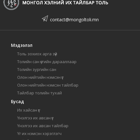
contact@mongoltoli.mn
Мэдээлэл
Толь зохиох арга зүй
Толийн сан үсгийн дарааллаар
Толийн зургийн сан
Олон нийтийн нэмсэн үг
Олон нийтийн нэмсэн тайлбар
Тайлбар толийн тухай
Бусад
Их хайсан үг
Үнэлгээ их авсан үг
Үнэлгээ их авсан тайлбар
Үг их нэмсэн хэрэглэгч