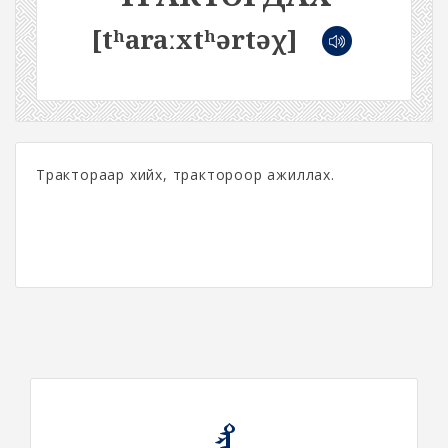
[tʰaraːxtʰərtəχ]
Трактораар хийх, трактороор ажиллах.