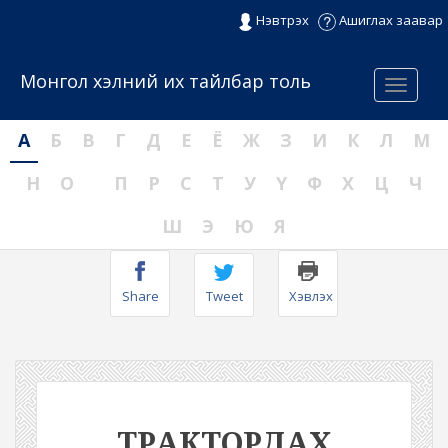
Нэвтрэх
Ашиглах заавар
Монгол хэлний их тайлбар толь
Menu
А
Б
В
Г
Д
Е
Ё
Ж
З
И
К
Л
М
Н
О
П
Р
С
Т
У
Ү
Ф
Х
Ц
Ч
Ш
Э
Ю
Я
Share
Tweet
Хэвлэх
ТРАКТОРДАХ