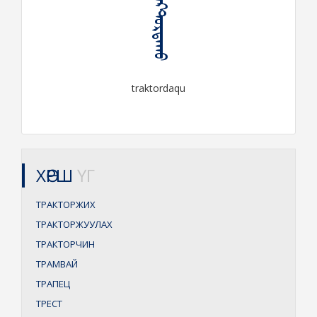
ᠲᠷᠠᠺᠲ᠋ᠣᠷᠳᠠᠬᠤ
traktordaqu
ХӨРШ
ҮГ
ТРАКТОРЖИХ
ТРАКТОРЖУУЛАХ
ТРАКТОРЧИН
ТРАМВАЙ
ТРАПЕЦ
ТРЕСТ