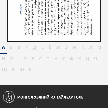
А
Б
В
Г
Д
Е
Ё
Ж
З
И
К
Л
М
Н
О
П
Р
С
Т
У
Ү
Ф
Х
Ц
Ч
Ш
Э
Ю
Я