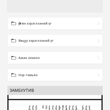
Өргөн хэрэглээний үг
Явцуу хэрэглээний үг
Аман зохиол
Нэр томьёо
ЗАМБУУТИВ