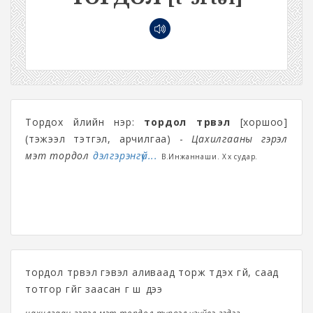
Тордох үйлийн нэр:
тордол түрвэл
[хоршоо]
(тэжээл тэтгэл, арчилгаа) -
Цахилгааны гэрэл
мэт тордол
дэлгэрэнгүй...
В.Инжаннаши. Хөх судар.
тордол түрвэл гэвэл аливаад торж түдэх үгүй, саад
тотгор үгүйг заасан үг шүү дээ