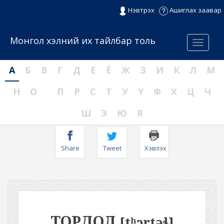
Нэвтрэх
Ашиглах заавар
Монгол хэлний их тайлбар толь
Menu
А
Б
В
Г
Д
Е
Ё
Ж
З
И
К
Л
М
Н
О
П
Р
С
Т
У
Ү
Ф
Х
Ц
Ч
Ш
Э
Ю
Я
Share
Tweet
Хэвлэх
ТОРДОЛ
[tʰɔrtəɬ]