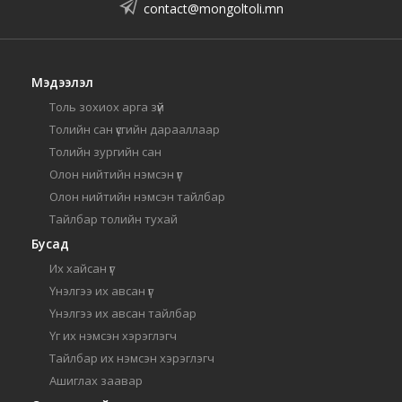
contact@mongoltoli.mn
Мэдээлэл
Толь зохиох арга зүй
Толийн сан үсгийн дарааллаар
Толийн зургийн сан
Олон нийтийн нэмсэн үг
Олон нийтийн нэмсэн тайлбар
Тайлбар толийн тухай
Бусад
Их хайсан үг
Үнэлгээ их авсан үг
Үнэлгээ их авсан тайлбар
Үг их нэмсэн хэрэглэгч
Тайлбар их нэмсэн хэрэглэгч
Ашиглах заавар