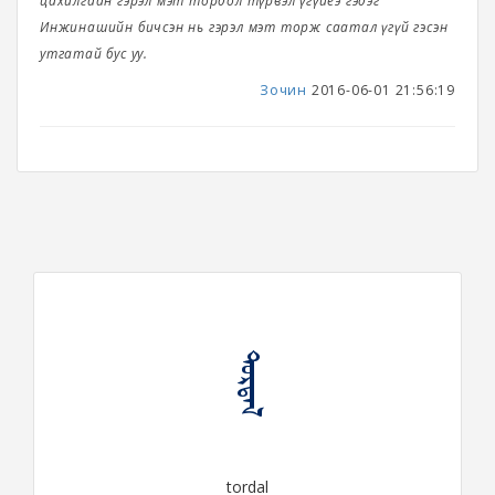
цахилгаан гэрэл мэт тордол түрвэл үгүйеэ гэдэг
Инжинашийн бичсэн нь гэрэл мэт торж саатал үгүй гэсэн
утгатай бус уу.
Зочин
2016-06-01 21:56:19
ᠲᠣᠷᠳᠠᠯ
tordal