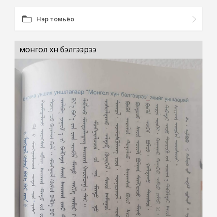
Нэр томьёо
монгол хүн бэлгээрээ