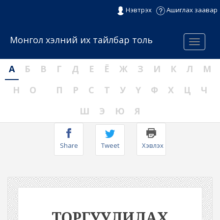
Нэвтрэх
Ашиглах заавар
Монгол хэлний их тайлбар толь
Menu
А
Б
В
Г
Д
Е
Ё
Ж
З
И
К
Л
М
Н
О
П
Р
С
Т
У
Ү
Ф
Х
Ц
Ч
Ш
Э
Ю
Я
Share
Tweet
Хэвлэх
ТОРГУУЛИЛАХ