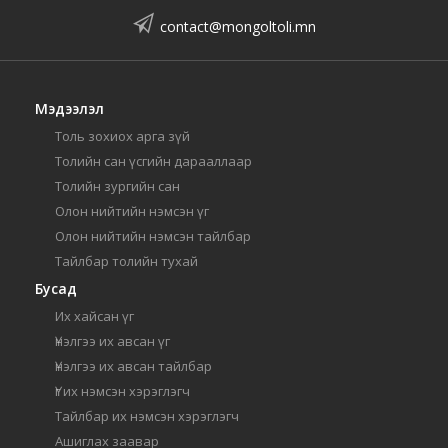
contact@mongoltoli.mn
Мэдээлэл
Толь зохиох арга зүй
Толийн сан үсгийн дарааллаар
Толийн зургийн сан
Олон нийтийн нэмсэн үг
Олон нийтийн нэмсэн тайлбар
Тайлбар толийн тухай
Бусад
Их хайсан үг
Үнэлгээ их авсан үг
Үнэлгээ их авсан тайлбар
Үг их нэмсэн хэрэглэгч
Тайлбар их нэмсэн хэрэглэгч
Ашиглах заавар