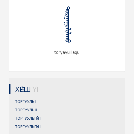
ᠲᠣᠷᠭᠠᠭᠤᠯᠢᠯᠠᠬᠤ
torγaγulilaqu
ХӨРШ
ҮГ
ТОРГУУЛЬ
I
ТОРГУУЛЬ
II
ТОРГУУЛЬГҮЙ
I
ТОРГУУЛЬГҮЙ
II