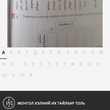
А
Б
В
Г
Д
Е
Ё
Ж
З
И
К
Л
М
Н
О
П
Р
С
Т
У
Ү
Ф
Х
Ц
Ч
Ш
Э
Ю
Я