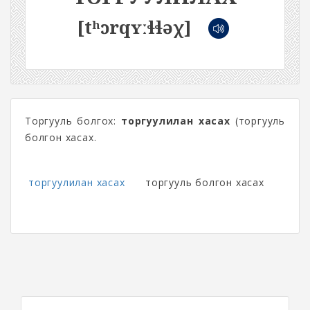
[tʰɔrqʏːɬɬəχ]
Торгууль болгох:
торгуулилан хасах
(торгууль
болгон хасах.
торгуулилан хасах
торгууль болгон хасах