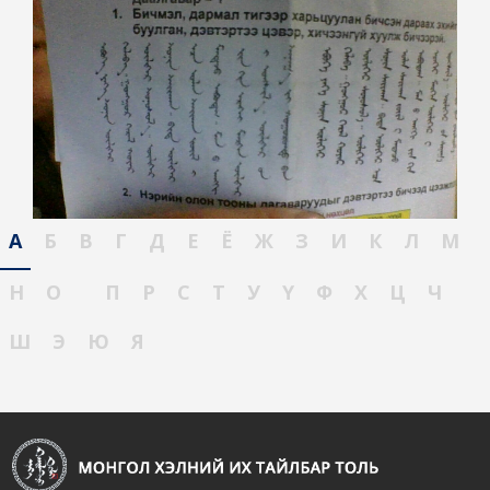
А
Б
В
Г
Д
Е
Ё
Ж
З
И
К
Л
М
Н
О
П
Р
С
Т
У
Ү
Ф
Х
Ц
Ч
Ш
Э
Ю
Я