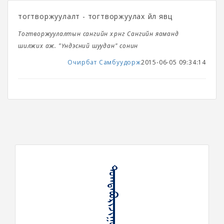
тогтворжуулалт - тогтворжуулах үйл явц
Тогтворжуулалтын сангийн хөрөнгө Сангийн яаманд
шилжих аж. "Үндэсний шуудан" сонин
Очирбат Самбуудорж
2015-06-05 09:34:14
ᠲᠣᠭᠲᠠᠪᠤᠷᠢᠵᠢᠭᠤᠯᠬᠤ