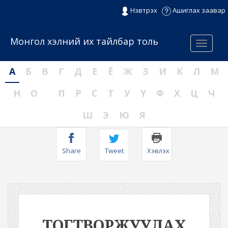
Нэвтрэх
Ашиглах заавар
Монгол хэлний их тайлбар толь
Menu
А
Б
В
Г
Д
Е
Ё
Ж
З
И
К
Л
М
Н
О
П
Р
С
Т
У
Ү
Ф
Х
Ц
Ч
Ш
Э
Ю
Я
Share
Tweet
Хэвлэх
ТОГТВОРЖУУЛАХ