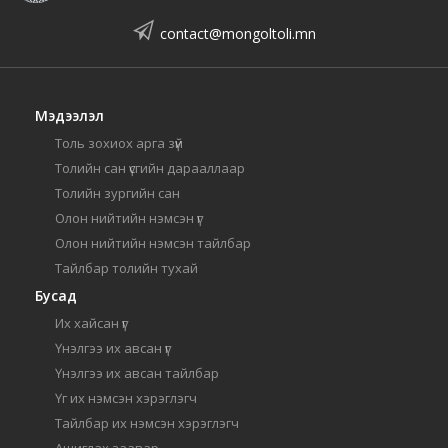
contact@mongoltoli.mn
Мэдээлэл
Толь зохиох арга зүй
Толийн сан үсгийн дарааллаар
Толийн зургийн сан
Олон нийтийн нэмсэн үг
Олон нийтийн нэмсэн тайлбар
Тайлбар толийн тухай
Бусад
Их хайсан үг
Үнэлгээ их авсан үг
Үнэлгээ их авсан тайлбар
Үг их нэмсэн хэрэглэгч
Тайлбар их нэмсэн хэрэглэгч