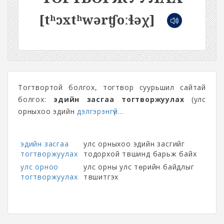
[tʰɔxtʰwərʧoːɬəχ]
Тогтвортой болгох, тогтвор суурьшил сайтай
болгох:
эдийн засгаа тогтворжуулах
(улс
орныхоо эдийн
дэлгэрэнгүй...
эдийн засгаа
улс орныхоо эдийн засгийг
тогтворжуулах
тодорхой түвшинд барьж байх
улс орноо
улс орны улс төрийн байдлыг
тогтворжуулах
түвшитгэх