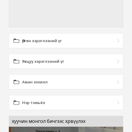
Өргөн хэрэглээний үг
Явцуу хэрэглээний үг
Аман зохиол
Нэр томьёо
хуучин монгол бичгээс хөрвүүлэх