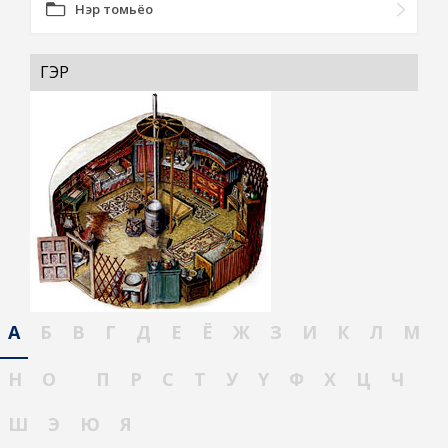
Нэр томьёо
ГЭР
А
Б
В
Г
Д
Е
Ё
Ж
З
И
К
Л
М
Н
О
П
Р
С
Т
У
Ү
Ф
Х
Ц
Ч
Ш
Э
Ю
Я