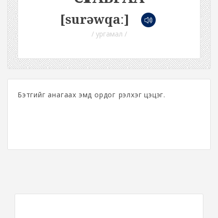
[surəwqaː]
/ ургамал /
Бэтгийг анагаах эмд ордог үрэлхэг цэцэг.