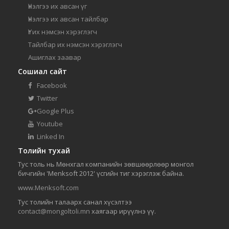
Үнэлгээ их авсан үг
Үнэлгээ их авсан тайлбар
Үг их нэмсэн хэрэглэгч
Тайлбар их нэмсэн хэрэглэгч
Ашиглах заавар
Сошиал сайт
Facebook
Twitter
Google Plus
Youtube
Linked In
Толийн тухай
Тус толь нь Мөнхгал компанийн зөвшөөрлөөр монгол
бичгийн 'Menksoft 2012' үсгийн тиг хэрэглэж байна.
www.Menksoft.com
Тус толийн талаарх санал хүсэлтээ
contact@mongoltoli.mn
хаягаар ирүүлнэ үү.