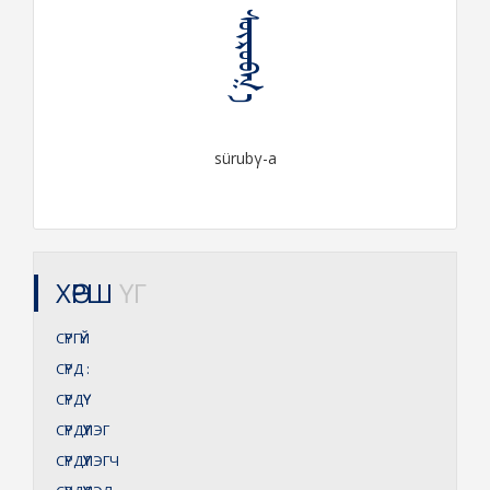
ᠰᠦᠷᠤᠪᠭ᠎ᠠ
sürubγ-a
ХӨРШ
ҮГ
СҮРГҮЙ
СҮРД
:
СҮРДҮҮ
СҮРДҮҮЛЭГ
СҮРДҮҮЛЭГЧ