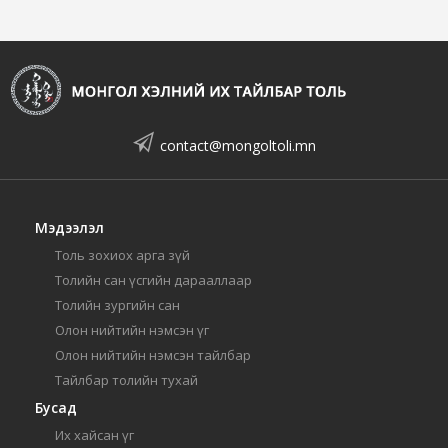
contact@mongoltoli.mn
Мэдээлэл
Толь зохиох арга зүй
Толийн сан үсгийн дарааллаар
Толийн зургийн сан
Олон нийтийн нэмсэн үг
Олон нийтийн нэмсэн тайлбар
Тайлбар толийн тухай
Бусад
Их хайсан үг