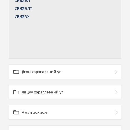
СҮРДҮҮЛЭЛ
СҮРДҮҮЛЭЛТ
СҮРДҮҮЛЭХ
Өргөн хэрэглээний үг
Явцуу хэрэглээний үг
Аман зохиол