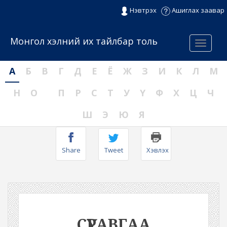
Нэвтрэх
Ашиглах заавар
Монгол хэлний их тайлбар толь
Menu
А
Б
В
Г
Д
Е
Ё
Ж
З
И
К
Л
М
Н
О
П
Р
С
Т
У
Ү
Ф
Х
Ц
Ч
Ш
Э
Ю
Я
Share
Tweet
Хэвлэх
СҮРАВГАА