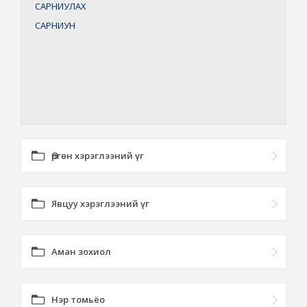
САРНИУЛАХ
САРНИУН
Өргөн хэрэглээний үг
Явцуу хэрэглээний үг
Аман зохиол
Нэр томьёо