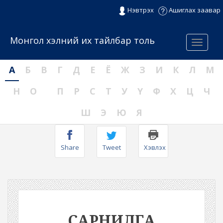
Нэвтрэх
Ашиглах заавар
Монгол хэлний их тайлбар толь
Menu
А
Б
В
Г
Д
Е
Ё
Ж
З
И
К
Л
М
Н
О
П
Р
С
Т
У
Ү
Ф
Х
Ц
Ч
Ш
Э
Ю
Я
Share
Tweet
Хэвлэх
САРНИЛГА