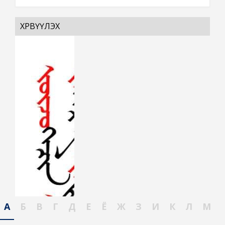
ХӨРВҮҮЛЭХ
А
Б
В
Г
Д
Е
Ё
Ж
З
И
К
Л
М