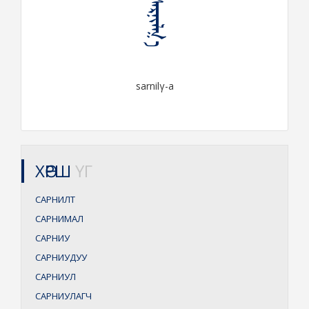
ᠰᠠᠷᠨᠢᠯᠭ᠎ᠠ
sarnilγ-a
ХӨРШ
ҮГ
САРНИЛТ
САРНИМАЛ
САРНИУ
САРНИУДУУ
САРНИУЛ
САРНИУЛАГЧ