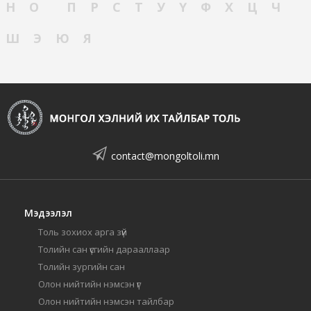
Н
О
П
Р
С
Т
У
Ү
Ф
Х
Ц
Ч
Ш
Э
Ю
Я
contact@mongoltoli.mn
Мэдээлэл
Толь зохиох арга зүй
Толийн сан үсгийн дарааллаар
Толийн зургийн сан
Олон нийтийн нэмсэн үг
Олон нийтийн нэмсэн тайлбар