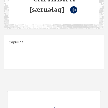
[særnəɬəq]
Сарнилт.