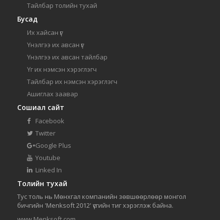
Тайлбар толийн тухай
Бусад
Их хайсан үг
Үнэлгээ их авсан үг
Үнэлгээ их авсан тайлбар
Үг их нэмсэн хэрэглэгч
Тайлбар их нэмсэн хэрэглэгч
Ашиглах заавар
Сошиал сайт
Facebook
Twitter
Google Plus
Youtube
Linked In
Толийн тухай
Тус толь нь Мөнхгал компанийн зөвшөөрлөөр монгол
бичгийн 'Menksoft 2012' үсгийн тиг хэрэглэж байна.
www.Menksoft.com