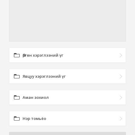
Өргөн хэрэглээний үг
Явцуу хэрэглээний үг
Аман зохиол
Нэр томьёо