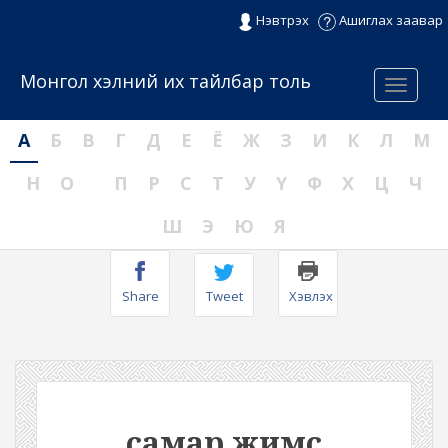
Нэвтрэх
Ашиглах заавар
Монгол хэлний их тайлбар толь
Menu
А
Б
В
Г
Д
Е
Ё
Ж
З
И
К
Л
М
Н
О
П
Р
С
Т
У
Ү
Ф
Х
Ц
Ч
Ш
Э
Ю
Я
Share
Tweet
Хэвлэх
самар жимс