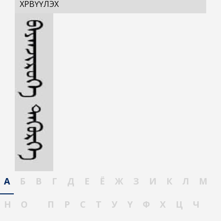
ХӨРВҮҮЛЭХ
А
Б
В
Г
Д
Е
Ё
Ж
З
И
К
Л
М
Н
О
П
Р
С
Т
У
Ү
Ф
Х
Ц
Ч