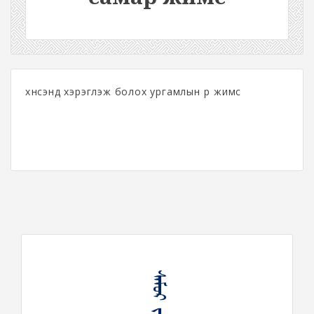
хүнсэнд хэрэглэж болох ургамлын үр жимс
ᠰᠠᠮᠤᠷ ᠵᠢᠮᠢᠰ