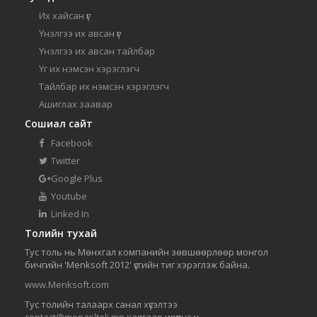
Их хайсан үг
Үнэлгээ их авсан үг
Үнэлгээ их авсан тайлбар
Үг их нэмсэн хэрэглэгч
Тайлбар их нэмсэн хэрэглэгч
Ашиглах заавар
Сошиал сайт
Facebook
Twitter
Google Plus
Youtube
Linked In
Толийн тухай
Тус толь нь Мөнхгал компанийн зөвшөөрлөөр монгол
бичгийн 'Menksoft 2012' үсгийн тиг хэрэглэж байна.
www.Menksoft.com
Тус толийн талаарх санал хүсэлтээ
contact@mongoltoli.mn
хаягаар ирүүлнэ үү.