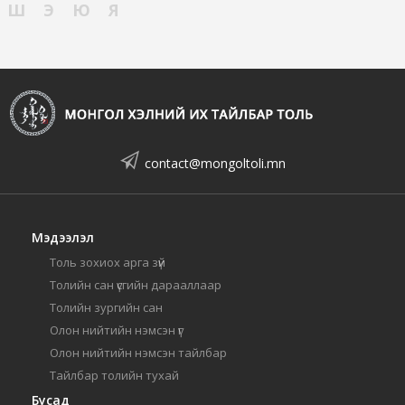
Ш
Э
Ю
Я
contact@mongoltoli.mn
Мэдээлэл
Толь зохиох арга зүй
Толийн сан үсгийн дарааллаар
Толийн зургийн сан
Олон нийтийн нэмсэн үг
Олон нийтийн нэмсэн тайлбар
Тайлбар толийн тухай
Бусад